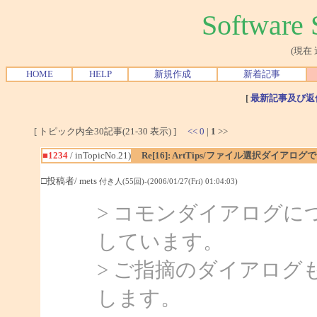
Softwar
(現在
HOME
HELP
新規作成
新着記事
[
最新記事及び返
[ トピック内全30記事(21-30 表示) ]
<<
0
|
1
>>
■1234
/ inTopicNo.21)
Re[16]: ArtTips/ファイル選択ダイア
□投稿者/ mets
付き人(55回)-(2006/01/27(Fri) 01:04:03)
> コモンダイアログ
しています。
> ご指摘のダイアロ
します。