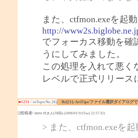
また、ctfmon.ex
http://www2s.biglobe.ne.
でフォーカス移動を確
うにしてみました。
この処理を入れて悪く
レベルで正式リリース
■1251
/ inTopicNo.26)
Re[21]: ArtTips/ファイル選択ダイア
□投稿者/ mets
付き人(58回)-(2006/01/31(Tue) 22:57:32)
> また、ctfmon.e