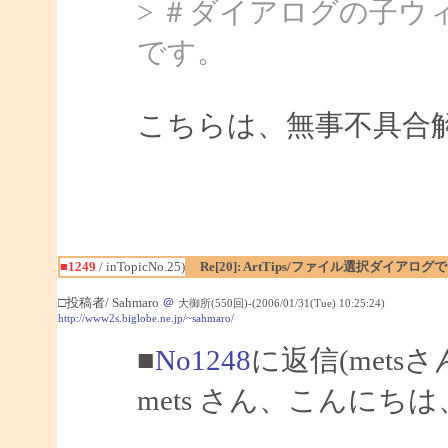
> ＃ダイアログの子
です。
こちらは、無事不具合
■1249
/ inTopicNo.25)
Re[20]: ArtTips/ファイル選択ダイア
□投稿者/ Sahmaro
＠
大御所(550回)-(2006/01/31(Tue) 10:25:24)
http://www2s.biglobe.ne.jp/~sahmaro/
■
No1248
に返信(mets
mets さん、こんにちは、