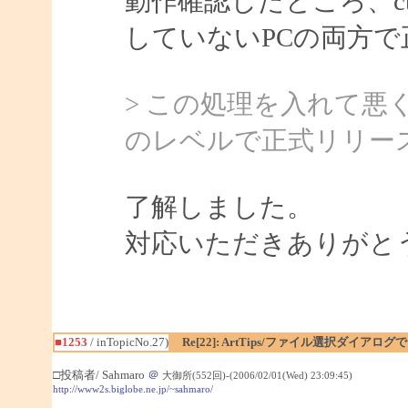
動作確認したところ、ctf
していないPCの両方
> この処理を入れて
のレベルで正式リリー
了解しました。
対応いただきありがと
■1253
/ inTopicNo.27)
Re[22]: ArtTips/ファイル選択ダイア
□投稿者/ Sahmaro
＠
大御所(552回)-(2006/02/01(Wed) 23:09:45)
http://www2s.biglobe.ne.jp/~sahmaro/