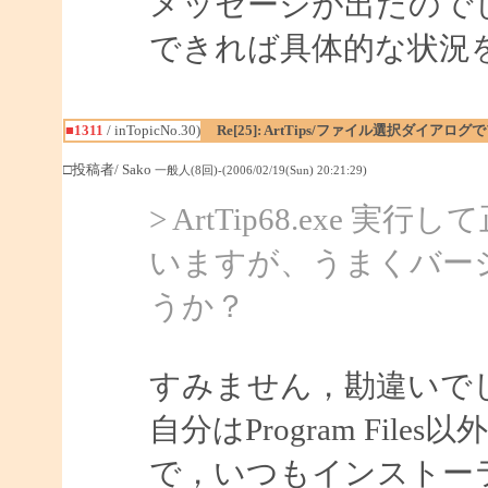
メッセージが出たので
できれば具体的な状況
■1311
/ inTopicNo.30)
Re[25]: ArtTips/ファイル選択ダイアロ
□投稿者/ Sako
一般人(8回)-(2006/02/19(Sun) 20:21:29)
> ArtTip68.ex
いますが、うまくバー
うか？
すみません，勘違いで
自分はProgram Fi
で，いつもインストー