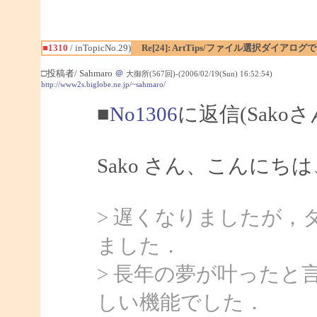
■1310
/ inTopicNo.29)
Re[24]: ArtTips/ファイル選択ダイア
□投稿者/ Sahmaro
＠
大御所(567回)-(2006/02/19(Sun) 16:52:54)
http://www2s.biglobe.ne.jp/~sahmaro/
■
No1306
に返信(Sako
Sako さん、こんにちは、
> 遅くなりましたが，
ました．
> 長年の夢が叶ったと
しい機能でした．