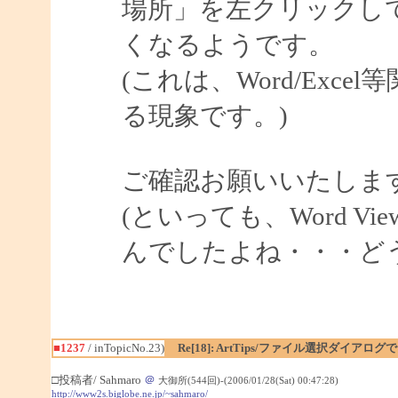
場所」を左クリックし
くなるようです。
(これは、Word/Exce
る現象です。)
ご確認お願いいたしま
(といっても、Word V
んでしたよね・・・ど
■1237
/ inTopicNo.23)
Re[18]: ArtTips/ファイル選択ダイア
□投稿者/ Sahmaro
＠
大御所(544回)-(2006/01/28(Sat) 00:47:28)
http://www2s.biglobe.ne.jp/~sahmaro/