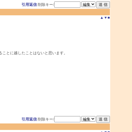
引用返信
削除キー/
▲
▼
■
いることに越したことはないと思います。
引用返信
削除キー/