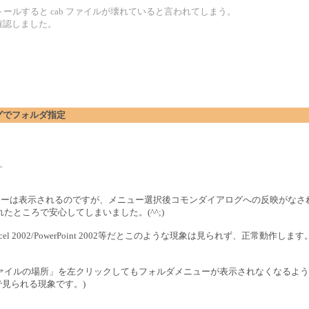
てインストールすると cab ファイルが壊れていると言われてしまう。
 で確認しました。
。
アログでフォルダ指定
す。
と、フォルダメニューは表示されるのですが、メニュー選択後コモンダイアログへの反映が
ところで安心してしまいました。(^^;)
 2002/PowerPoint 2002等だとこのような現象は見られず、正常動作します
ァイルの場所」を左クリックしてもフォルダメニューが表示されなくなるよう
全般で見られる現象です。)