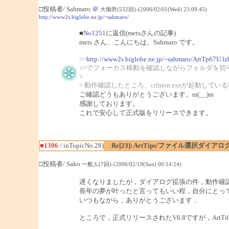
□投稿者/ Sahmaro
＠
大御所(552回)-(2006/02/01(Wed) 23:09:45)
http://www2s.biglobe.ne.jp/~sahmaro/
■
No1251
に返信(metsさんの記事)
mets さん、こんにちは、Sahmaro です。
>>
http://www2s.biglobe.ne.jp/~sahmaro/ArtTp67U.lz
>>でフォーカス移動を確認しながらフォルダを切
>
> 動作確認したところ、ctfmon.exeが起動し
ご確認どうもありがとうございます。m(__)m
感謝しております。
これで安心して正式版をリリースできます。
■1306
/ inTopicNo.28)
Re[23]: ArtTips/ファイル選択ダイ
□投稿者/ Sako
一般人(7回)-(2006/02/19(Sun) 00:14:24)
遅くなりましたが，ダイアログ拡張の件，動作確
長年の夢が叶ったと言ってもいい程，自分にとっ
いつもながら，ありがとうございます．
ところで，正式リリースされたV6.8ですが，ArtT