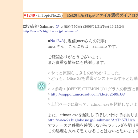
■1249
/ inTopicNo.25)
Re[20]: ArtTips/ファイル選択ダイ
□投稿者/ Sahmaro
＠
大御所(550回)-(2006/01/31(Tue) 10:25:24)
http://www2s.biglobe.ne.jp/~sahmaro/
■
No1248
に返信(metsさんの記事)
mets さん、こんにちは、Sahmaro です。
ご確認ありがとうございます。
また貴重な情報にも感謝します。
> やっと原因らしきものがわかりました。
> どうも、Offce XPを通常インストールすると起動
>
> ＜参考＞[OFFXP] CTFMON プログラムの概要と
>
http://support.microsoft.com/kb/282599/JA/
>
> 上記ページに従って、ctfmon.exeを起動し
また、ctfmon.exeを起動してほしいわけではあり
http://www2s.biglobe.ne.jp/~sahmaro/ArtTp67U.lzh
でフォーカス移動を確認しながらフォルダを切り
この処理を入れて悪くなることはないと思います