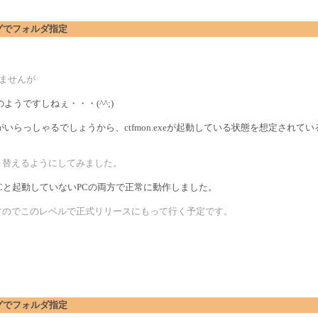
アログでフォルダ指定
りませんが
うですしねぇ・・・(^^;)
らっしゃるでしょうから、ctfmon.exeが起動している状態を想定されて
り替えるようにしてみました。
いるPCと起動していないPCの両方で正常に動作しました。
すのでこのレベルで正式リリースにもって行く予定です。
アログでフォルダ指定