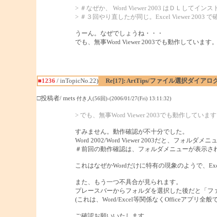
> ＃なぜか、 Word Viewer 2003 はＤＬし
> ＃３回やり直したが同じ。Excel Viewer 2003
うーん。なぜでしょうね・・・
でも、無事Word Viewer 2003でも動作しています
■1236
/ inTopicNo.22)
Re[17]: ArtTips/ファイル選択ダイ
□投稿者/ mets
付き人(56回)-(2006/01/27(Fri) 13:11:32)
> でも、無事Word Viewer 2003でも動作していま
すみません。動作確認が不十分でした。
Word 2002/Word Viewer 2003だ
＃前回の動作確認は、フォルダメニューが表示された
これはなぜかWordだけに特有の現象のようで、Excel
また、もう一つ不具合が見られます。
プレースバーからフォルダを選択した後だと「フ
(これは、Word/Excel等関係なくOfficeアプリ
ご確認お願いいたします。