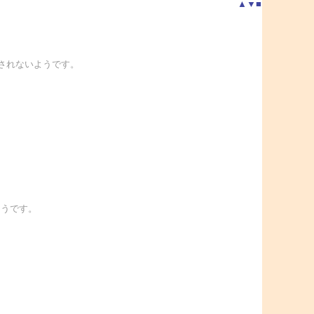
▲
▼
■
がなされないようです。
ようです。