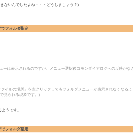
ールできないんでしたよね・・・どうしましょう？)
アログでフォルダ指定
3だと、フォルダメニューは表示されるのですが、メニュー選択後コモンダイアログへの反映
ファイルの場所」を左クリックしてもフォルダメニューが表示されなくなるよ
リ全般で見られる現象です。)
るようです。
アログでフォルダ指定