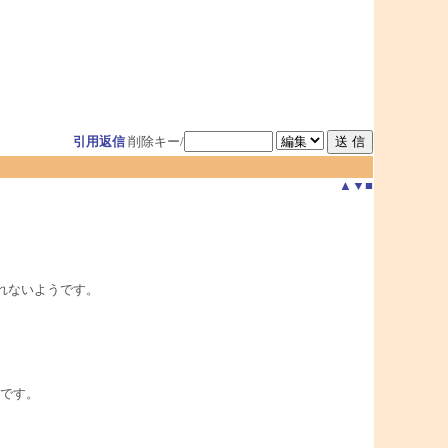
引用返信
削除キー/
▲
▼
■
なされないようです。
。
です。