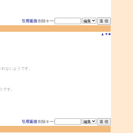
引用返信
削除キー/
▲
▼
■
がなされないようです。
うです。
引用返信
削除キー/