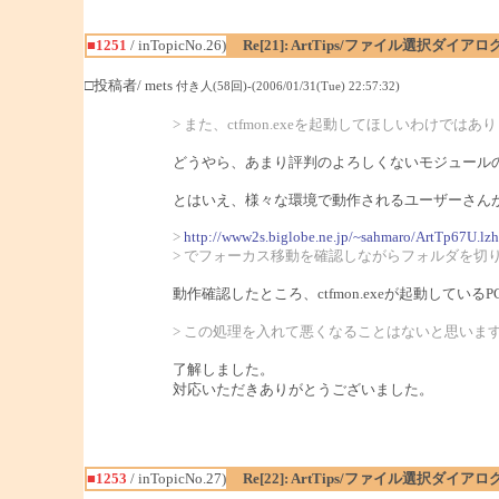
■1251
/ inTopicNo.26)
Re[21]: ArtTips/ファイル選択ダイ
□投稿者/ mets
付き人(58回)-(2006/01/31(Tue) 22:57:32)
> また、ctfmon.exeを起動してほしいわけではあ
どうやら、あまり評判のよろしくないモジュールのよ
とはいえ、様々な環境で動作されるユーザーさんがい
>
http://www2s.biglobe.ne.jp/~sahmaro/ArtTp67U.lzh
> でフォーカス移動を確認しながらフォルダを切
動作確認したところ、ctfmon.exeが起動して
> この処理を入れて悪くなることはないと思いま
了解しました。
対応いただきありがとうございました。
■1253
/ inTopicNo.27)
Re[22]: ArtTips/ファイル選択ダイ