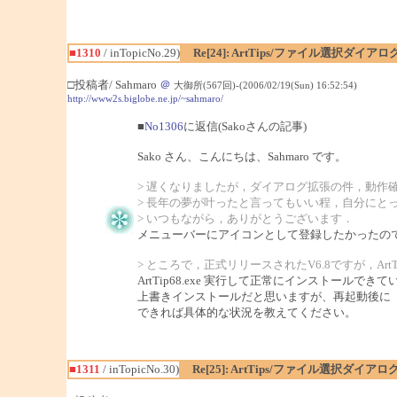
■1310
/ inTopicNo.29)
Re[24]: ArtTips/ファイル選択ダイ
□投稿者/ Sahmaro
＠
大御所(567回)-(2006/02/19(Sun) 16:52:54)
http://www2s.biglobe.ne.jp/~sahmaro/
■
No1306
に返信(Sakoさんの記事)
Sako さん、こんにちは、Sahmaro です。
> 遅くなりましたが，ダイアログ拡張の件，動作
> 長年の夢が叶ったと言ってもいい程，自分にと
> いつもながら，ありがとうございます．
メニューバーにアイコンとして登録したかったので
> ところで，正式リリースされたV6.8ですが，Art
ArtTip68.exe 実行して正常にインストー
上書きインストールだと思いますが、再起動後に「この
できれば具体的な状況を教えてください。
■1311
/ inTopicNo.30)
Re[25]: ArtTips/ファイル選択ダイ