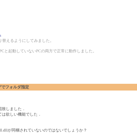
h
り替えるようにしてみました。
ているPCと起動していないPCの両方で正常に動作しました。
アログでフォルダ指定
認致しました．
ては欲しい機能でした．
dll.dllが同梱されていないのではないでしょうか？