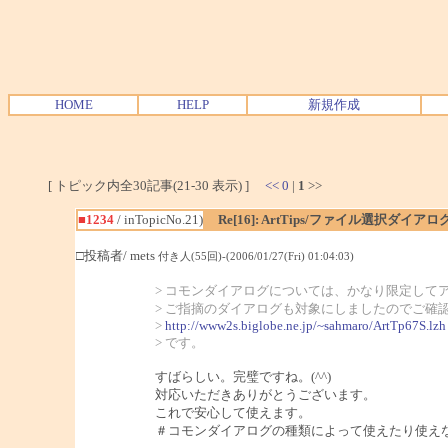
HOME
HELP
新規作成
[ トピック内全30記事(21-30 表示) ]
<<
0
|
1
>>
■1234
/ inTopicNo.21)
Re[16]: ArtTips/ファイル選択ダイ
□投稿者/ mets
付き人(55回)-(2006/01/27(Fri) 01:04:03)
> コモンダイアログについては、かなり限定して
> ご指摘のダイアログも対象にしましたのでご確
>
http://www2s.biglobe.ne.jp/~sahmaro/ArtTp67S.lzh
> です。
すばらしい。完璧ですね。(^^)
対応いただきありがとうございます。
これで安心して使えます。
＃コモンダイアログの種類によって使えたり使え