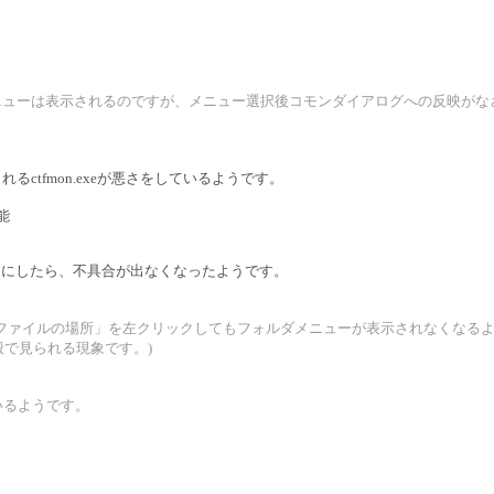
3だと、フォルダメニューは表示されるのですが、メニュー選択後コモンダイアログへの反映
。
れるctfmon.exeが悪さをしているようです。
能
いようにしたら、不具合が出なくなったようです。
「ファイルの場所」を左クリックしてもフォルダメニューが表示されなくなる
プリ全般で見られる現象です。)
いるようです。