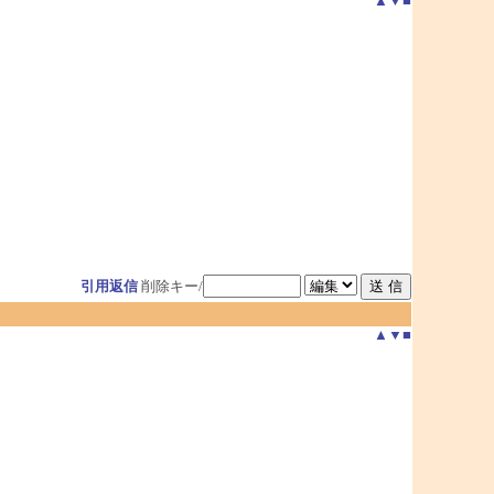
▲
▼
■
引用返信
削除キー/
▲
▼
■