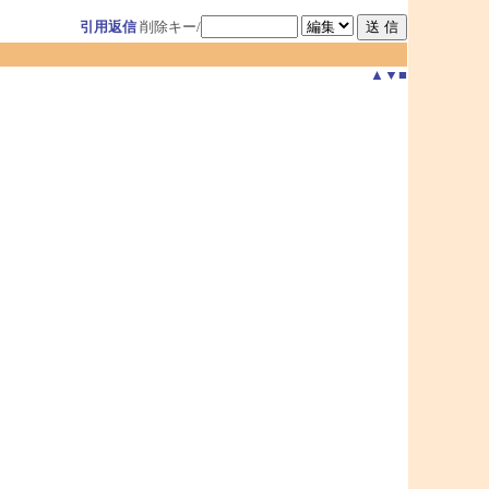
引用返信
削除キー/
▲
▼
■