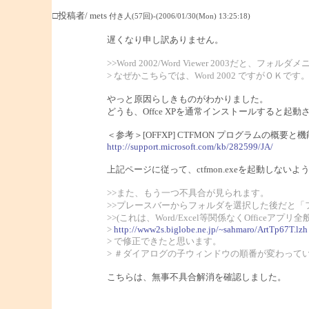
□投稿者/ mets
付き人(57回)-(2006/01/30(Mon) 13:25:18)
遅くなり申し訳ありません。
>>Word 2002/Word Viewer 200
> なぜかこちらでは、Word 2002 ですがＯＫです
やっと原因らしきものがわかりました。
どうも、Offce XPを通常インストールすると起動さ
＜参考＞[OFFXP] CTFMON プログラムの概要と機
http://support.microsoft.com/kb/282599/JA/
上記ページに従って、ctfmon.exeを起動しな
>>また、もう一つ不具合が見られます。
>>プレースバーからフォルダを選択した後だと
>>(これは、Word/Excel等関係なくOfficeア
>
http://www2s.biglobe.ne.jp/~sahmaro/ArtTp67T.lzh
> で修正できたと思います。
> ＃ダイアログの子ウィンドウの順番が変わって
こちらは、無事不具合解消を確認しました。