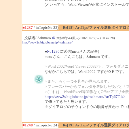
(といっても、Word Viewerが正常にインスト
■1237
/ inTopicNo.23)
Re[18]: ArtTips/ファイル選択ダイ
□投稿者/ Sahmaro
＠
大御所(544回)-(2006/01/28(Sat) 00:47:28)
http://www2s.biglobe.ne.jp/~sahmaro/
■
No1236
に返信(metsさんの記事)
mets さん、こんにちは、Sahmaro です。
> Word 2002/Word Viewer 200
なぜかこちらでは、Word 2002 ですがＯＫです。
> また、もう一つ不具合が見られます。
> プレースバーからフォルダを選択した後だと「
> (これは、Word/Excel等関係なくOfficeアプ
http://www2s.biglobe.ne.jp/~sahmaro/ArtTp67T.lzh
で修正できたと思います。
＃ダイアログの子ウィンドウの順番が変わってい
■1248
/ inTopicNo.24)
Re[19]: ArtTips/ファイル選択ダイ