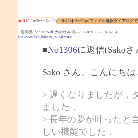
■1310
/ inTopicNo.29)
Re[24]: ArtTips/ファイル選択ダイア
□投稿者/ Sahmaro
＠
大御所(567回)-(2006/02/19(Sun) 16:52:54)
http://www2s.biglobe.ne.jp/~sahmaro/
■
No1306
に返信(Sako
Sako さん、こんにちは、
> 遅くなりましたが，
ました．
> 長年の夢が叶ったと
しい機能でした．