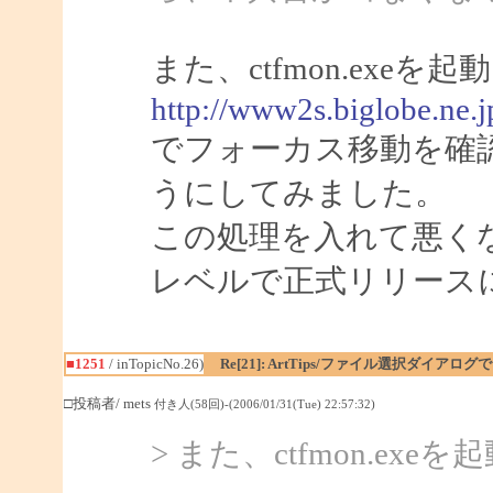
また、ctfmon.ex
http://www2s.biglobe.ne.
でフォーカス移動を確
うにしてみました。
この処理を入れて悪く
レベルで正式リリース
■1251
/ inTopicNo.26)
Re[21]: ArtTips/ファイル選択ダイア
□投稿者/ mets
付き人(58回)-(2006/01/31(Tue) 22:57:32)
> また、ctfmon.e