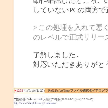
動作確認したところ、ctf
していないPCの両方
> この処理を入れて
のレベルで正式リリー
了解しました。
対応いただきありがと
■1253
/ inTopicNo.27)
Re[22]: ArtTips/ファイル選択ダイア
□投稿者/ Sahmaro
＠
大御所(552回)-(2006/02/01(Wed) 23:09:45)
http://www2s.biglobe.ne.jp/~sahmaro/