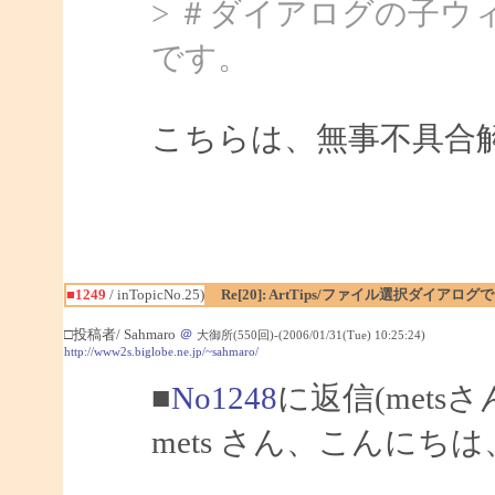
> ＃ダイアログの子
です。
こちらは、無事不具合
■1249
/ inTopicNo.25)
Re[20]: ArtTips/ファイル選択ダイア
□投稿者/ Sahmaro
＠
大御所(550回)-(2006/01/31(Tue) 10:25:24)
http://www2s.biglobe.ne.jp/~sahmaro/
■
No1248
に返信(mets
mets さん、こんにちは、