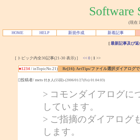
Softwar
(現在
HOME
HELP
新規作成
新着記事
[
最新記事及び返
[ トピック内全30記事(21-30 表示) ]
<<
0
|
1
>>
■1234
/ inTopicNo.21)
Re[16]: ArtTips/ファイル選択ダイア
□投稿者/ mets
付き人(55回)-(2006/01/27(Fri) 01:04:03)
> コモンダイアログ
しています。
> ご指摘のダイアロ
します。