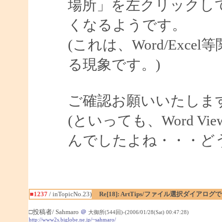
場所」を左クリックし
くなるようです。
(これは、Word/Exce
る現象です。)
ご確認お願いいたしま
(といっても、Word V
んでしたよね・・・ど
■1237
/ inTopicNo.23)
Re[18]: ArtTips/ファイル選択ダイア
□投稿者/ Sahmaro
＠
大御所(544回)-(2006/01/28(Sat) 00:47:28)
http://www2s.biglobe.ne.jp/~sahmaro/