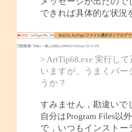
メッセージが出たので
できれば具体的な状況
■1311
/ inTopicNo.30)
Re[25]: ArtTips/ファイル選択ダイアロ
□投稿者/ Sako
一般人(8回)-(2006/02/19(Sun) 20:21:29)
> ArtTip68.ex
いますが、うまくバー
うか？
すみません，勘違いで
自分はProgram Fi
で，いつもインストー