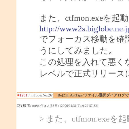
また、ctfmon.ex
http://www2s.biglobe.ne.
でフォーカス移動を確
うにしてみました。
この処理を入れて悪く
レベルで正式リリース
■1251
/ inTopicNo.26)
Re[21]: ArtTips/ファイル選択ダイア
□投稿者/ mets
付き人(58回)-(2006/01/31(Tue) 22:57:32)
> また、ctfmon.e