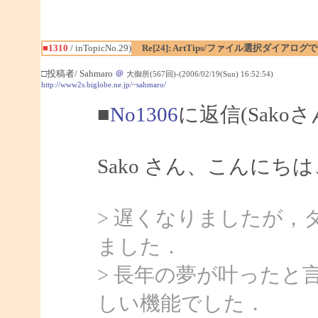
■1310
/ inTopicNo.29)
Re[24]: ArtTips/ファイル選択ダイア
□投稿者/ Sahmaro
＠
大御所(567回)-(2006/02/19(Sun) 16:52:54)
http://www2s.biglobe.ne.jp/~sahmaro/
■
No1306
に返信(Sako
Sako さん、こんにちは、
> 遅くなりましたが，
ました．
> 長年の夢が叶ったと
しい機能でした．