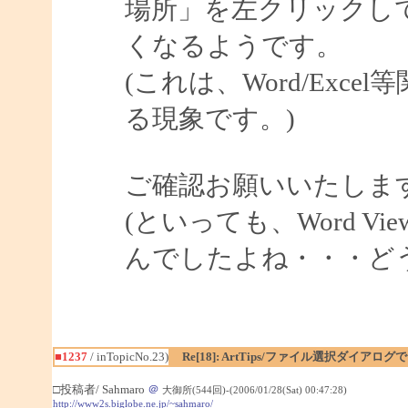
場所」を左クリックし
くなるようです。
(これは、Word/Exce
る現象です。)
ご確認お願いいたしま
(といっても、Word V
んでしたよね・・・ど
■1237
/ inTopicNo.23)
Re[18]: ArtTips/ファイル選択ダイア
□投稿者/ Sahmaro
＠
大御所(544回)-(2006/01/28(Sat) 00:47:28)
http://www2s.biglobe.ne.jp/~sahmaro/