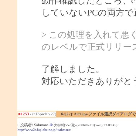
動作確認したところ、ctf
していないPCの両方
> この処理を入れて
のレベルで正式リリー
了解しました。
対応いただきありがと
■1253
/ inTopicNo.27)
Re[22]: ArtTips/ファイル選択ダイア
□投稿者/ Sahmaro
＠
大御所(552回)-(2006/02/01(Wed) 23:09:45)
http://www2s.biglobe.ne.jp/~sahmaro/