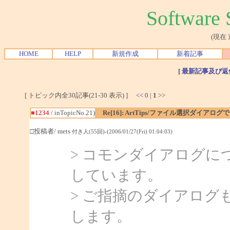
Softwar
(現在
HOME
HELP
新規作成
新着記事
[
最新記事及び返
[ トピック内全30記事(21-30 表示) ]
<<
0
|
1
>>
■1234
/ inTopicNo.21)
Re[16]: ArtTips/ファイル選択ダイア
□投稿者/ mets
付き人(55回)-(2006/01/27(Fri) 01:04:03)
> コモンダイアログ
しています。
> ご指摘のダイアロ
します。