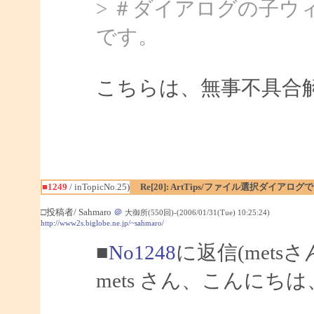
> ＃ダイアログの子
です。
こちらは、無事不具合
■1249
/ inTopicNo.25)
Re[20]: ArtTips/ファイル選択ダイア
□投稿者/ Sahmaro
＠
大御所(550回)-(2006/01/31(Tue) 10:25:24)
http://www2s.biglobe.ne.jp/~sahmaro/
■
No1248
に返信(mets
mets さん、こんにちは、