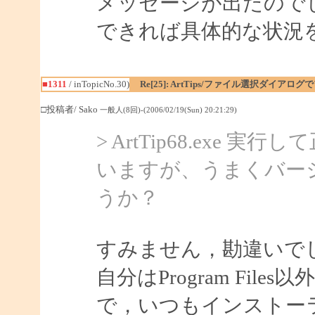
メッセージが出たので
できれば具体的な状況
■1311
/ inTopicNo.30)
Re[25]: ArtTips/ファイル選択ダイアロ
□投稿者/ Sako
一般人(8回)-(2006/02/19(Sun) 20:21:29)
> ArtTip68.ex
いますが、うまくバー
うか？
すみません，勘違いで
自分はProgram Fi
で，いつもインストー