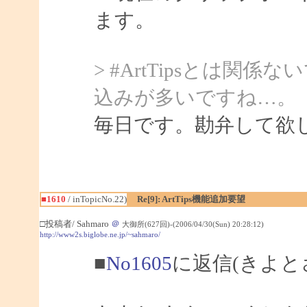
ます。
> #ArtTipsとは
込みが多いですね…。
毎日です。勘弁して欲
■1610
/ inTopicNo.22)
Re[9]: ArtTips機能追加要望
□投稿者/ Sahmaro
＠
大御所(627回)-(2006/04/30(Sun) 20:28:12)
http://www2s.biglobe.ne.jp/~sahmaro/
■
No1605
に返信(きよと