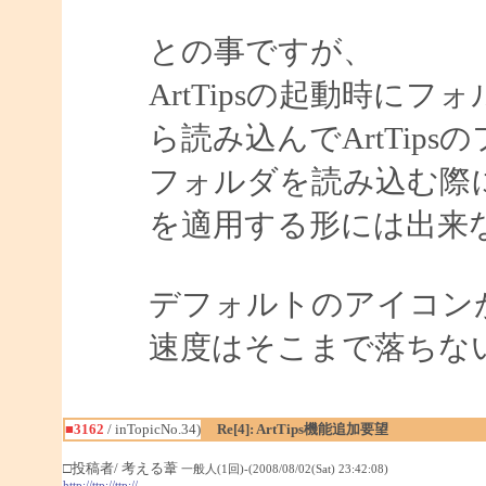
との事ですが、
ArtTipsの起動時に
ら読み込んでArtTip
フォルダを読み込む際
を適用する形には出来
デフォルトのアイコン
速度はそこまで落ちな
■3162
/ inTopicNo.34)
Re[4]: ArtTips機能追加要望
□投稿者/ 考える葦
一般人(1回)-(2008/08/02(Sat) 23:42:08)
http://ttp://ttp://