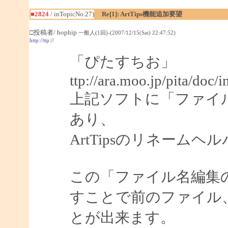
■2824
/ inTopicNo.27)
Re[1]: ArtTips機能追加要望
□投稿者/ hophip
一般人(1回)-(2007/12/15(Sat) 22:47:52)
http://ttp://
「ぴたすちお」
ttp://ara.moo.jp/pita/doc/
上記ソフトに「ファイ
あり、
ArtTipsのリネーム
この「ファイル名編集
すことで前のファイル
とが出来ます。