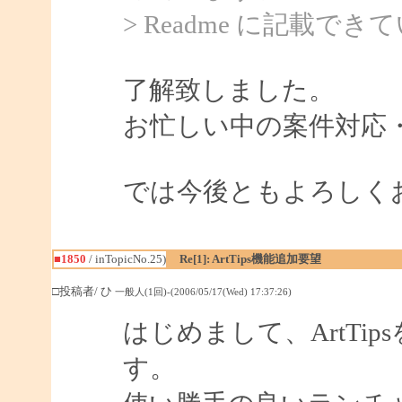
> Readme に記載
了解致しました。
お忙しい中の案件対応
では今後ともよろしく
■1850
/ inTopicNo.25)
Re[1]: ArtTips機能追加要望
□投稿者/ ひ
一般人(1回)-(2006/05/17(Wed) 17:37:26)
はじめまして、ArtTi
す。