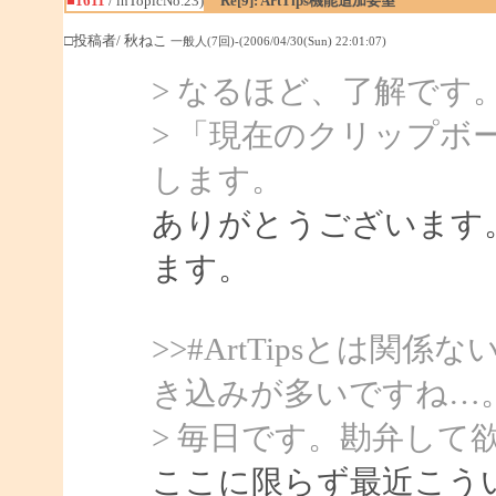
■1611
/ inTopicNo.23)
Re[9]: ArtTips機能追加要望
□投稿者/ 秋ねこ
一般人(7回)-(2006/04/30(Sun) 22:01:07)
> なるほど、了解です
> 「現在のクリップボ
します。
ありがとうございます
ます。
>>#ArtTipsとは
き込みが多いですね…
> 毎日です。勘弁して
ここに限らず最近こう