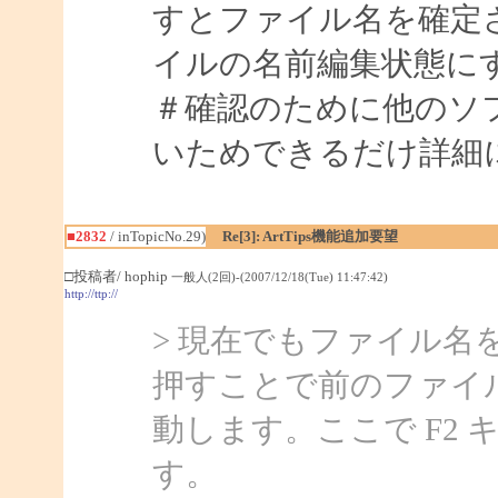
すとファイル名を確定
イルの名前編集状態に
＃確認のために他のソ
いためできるだけ詳細
■2832
/ inTopicNo.29)
Re[3]: ArtTips機能追加要望
□投稿者/ hophip
一般人(2回)-(2007/12/18(Tue) 11:47:42)
http://ttp://
> 現在でもファイル名
押すことで前のファイ
動します。ここで F2
す。