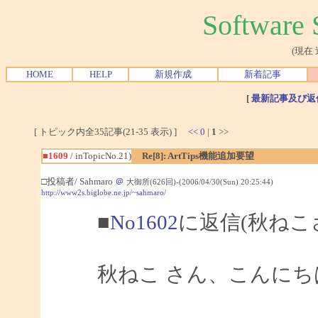
Softwar
(現在
HOME
HELP
新規作成
新着記事
[
最新記事及び返
[ トピック内全35記事(21-35 表示) ]
<<
0
|
1
>>
■1609
/ inTopicNo.21)
Re[8]: ArtTips機能追加要望
□投稿者/ Sahmaro
＠
大御所(626回)-(2006/04/30(Sun) 20:25:44)
http://www2s.biglobe.ne.jp/~sahmaro/
■
No1602
に返信(秋ねこ
秋ねこ さん、こんにちは、