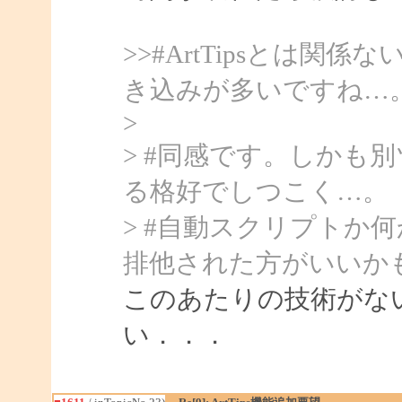
>>#ArtTipsとは
き込みが多いですね…
>
> #同感です。しかも
る格好でしつこく…。
> #自動スクリプトか
排他された方がいいか
このあたりの技術がな
い．．．