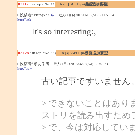
■3119
/ inTopicNo.32)
Re[5]: ArtTips機能追加要望
□投稿者/ Ebfzqxnn
＠
一般人(1回)-(2008/06/16(Mon) 11:59:04)
http://link
It's so interesting:,
■3128
/ inTopicNo.33)
Re[3]: ArtTips機能追加要望
□投稿者/ 形ある者
一般人(1回)-(2008/06/28(Sat) 12:30:14)
http://ttp://
古い記事ですいません
> できないことはあ
ストリを読み出すため
> で、今は対応してい