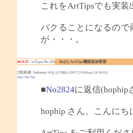
これをArtTipsでも
パクることになるので
が・・・。
■2828
/ inTopicNo.28)
Re[2]: ArtTips機能追加要望
□投稿者/ Sahmaro
付き人(78回)-(2007/12/16(Sun) 20:36:05)
http://ttp://ttp
■
No2824
に返信(hophi
hophip さん、こんにちは
ArtTips をご利用