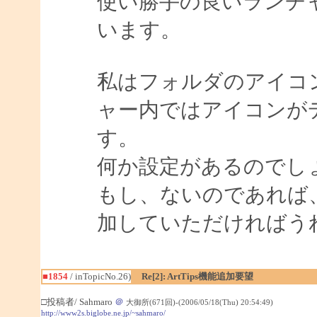
使い勝手の良いランチ
います。
私はフォルダのアイコ
ャー内ではアイコンが
す。
何か設定があるのでし
もし、ないのであれば
加していただければう
■1854
/ inTopicNo.26)
Re[2]: ArtTips機能追加要望
□投稿者/ Sahmaro
＠
大御所(671回)-(2006/05/18(Thu) 20:54:49)
http://www2s.biglobe.ne.jp/~sahmaro/