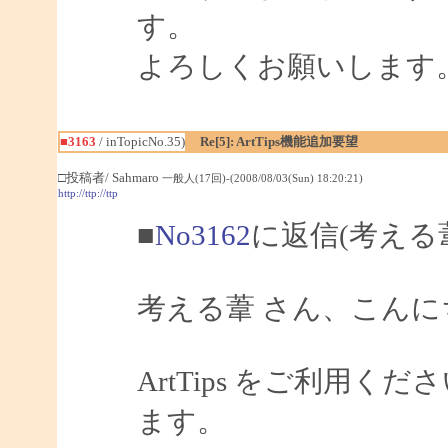
す。
よろしくお願いします
■3163
/ inTopicNo.35)
Re[5]: ArtTips機能追加要望
□投稿者/ Sahmaro
一般人(17回)-(2008/08/03(Sun) 18:20:21)
http://ttp://ttp
■
No3162
に返信(考える
考える葦 さん、こんにちは
ArtTips をご利用
ます。