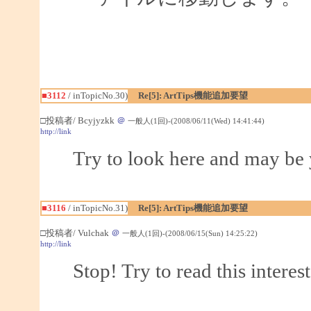
■3112
/ inTopicNo.30)
Re[5]: ArtTips機能追加要望
□投稿者/ Bcyjyzkk
＠
一般人(1回)-(2008/06/11(Wed) 14:41:44)
http://link
Try to look here and may be 
■3116
/ inTopicNo.31)
Re[5]: ArtTips機能追加要望
□投稿者/ Vulchak
＠
一般人(1回)-(2008/06/15(Sun) 14:25:22)
http://link
Stop! Try to read this interes