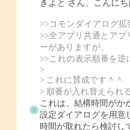
きよと さん、こんにちは、
>>コモンダイアログ
>>全アプリ共通とア
ーがありますが、
>>これの表示順番を
>
> これに賛成です＾＾
> 順番が入れ替えられる
これは、結構時間がか
設定ダイアログを用意
時間が取れたら検討し