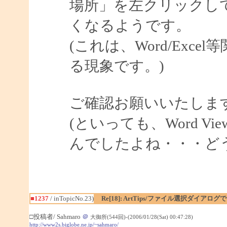
場所」を左クリックし
くなるようです。
(これは、Word/Exce
る現象です。)
ご確認お願いいたしま
(といっても、Word V
んでしたよね・・・ど
■1237
/ inTopicNo.23)
Re[18]: ArtTips/ファイル選択ダイア
□投稿者/ Sahmaro
＠
大御所(544回)-(2006/01/28(Sat) 00:47:28)
http://www2s.biglobe.ne.jp/~sahmaro/