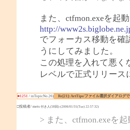
また、ctfmon.ex
http://www2s.biglobe.ne.
でフォーカス移動を確
うにしてみました。
この処理を入れて悪く
レベルで正式リリース
■1251
/ inTopicNo.26)
Re[21]: ArtTips/ファイル選択ダイア
□投稿者/ mets
付き人(58回)-(2006/01/31(Tue) 22:57:32)
> また、ctfmon.e