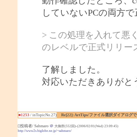
動作確認したところ、ctf
していないPCの両方
> この処理を入れて
のレベルで正式リリー
了解しました。
対応いただきありがと
■1253
/ inTopicNo.27)
Re[22]: ArtTips/ファイル選択ダイア
□投稿者/ Sahmaro
＠
大御所(552回)-(2006/02/01(Wed) 23:09:45)
http://www2s.biglobe.ne.jp/~sahmaro/