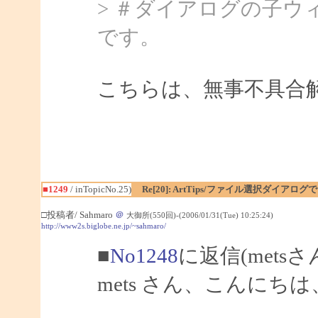
> ＃ダイアログの子
です。
こちらは、無事不具合
■1249
/ inTopicNo.25)
Re[20]: ArtTips/ファイル選択ダイア
□投稿者/ Sahmaro
＠
大御所(550回)-(2006/01/31(Tue) 10:25:24)
http://www2s.biglobe.ne.jp/~sahmaro/
■
No1248
に返信(mets
mets さん、こんにちは、