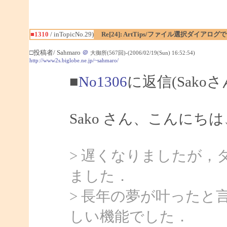
■1310
/ inTopicNo.29)
Re[24]: ArtTips/ファイル選択ダイア
□投稿者/ Sahmaro
＠
大御所(567回)-(2006/02/19(Sun) 16:52:54)
http://www2s.biglobe.ne.jp/~sahmaro/
■
No1306
に返信(Sako
Sako さん、こんにちは、
> 遅くなりましたが，
ました．
> 長年の夢が叶ったと
しい機能でした．