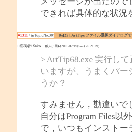
メッセージが出たので
できれば具体的な状況
■1311
/ inTopicNo.30)
Re[25]: ArtTips/ファイル選択ダイアロ
□投稿者/ Sako
一般人(8回)-(2006/02/19(Sun) 20:21:29)
> ArtTip68.ex
いますが、うまくバー
うか？
すみません，勘違いで
自分はProgram Fi
で，いつもインストー