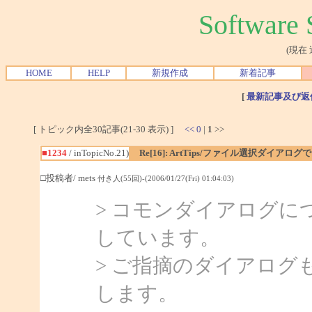
Softwar
(現在
HOME
HELP
新規作成
新着記事
[
最新記事及び返
[ トピック内全30記事(21-30 表示) ]
<<
0
|
1
>>
■1234
/ inTopicNo.21)
Re[16]: ArtTips/ファイル選択ダイア
□投稿者/ mets
付き人(55回)-(2006/01/27(Fri) 01:04:03)
> コモンダイアログ
しています。
> ご指摘のダイアロ
します。