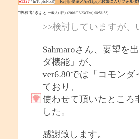
■1327
/ inTopicNo.8)
Re[4]: 要望／ArtTips／お気に入りフォル
□投稿者/ きよと
一般人(1回)-(2006/02/23(Thu) 08:56:58)
>>検討していますが
Sahmaroさん、要
ダ機能」が、
ver6.80では「コモ
ており、
使わせて頂いたところ
した。
感謝致します。