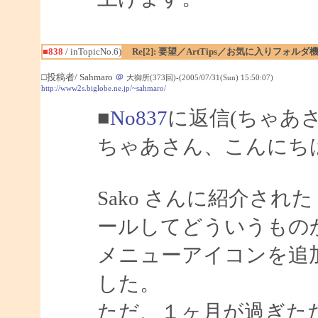
■838
/ inTopicNo.6)
Re[2]: 要望／ArtTips／お気に入りフォルダ
□投稿者/ Sahmaro
＠
大御所(373回)-(2005/07/31(Sun) 15:50:07)
http://www2s.biglobe.ne.jp/~sahmaro/
■
No837
に返信(ちゃあ
ちゃあさん、こんにちは、
Sako さんに紹介された Di
ールしてどういうもの
メニューアイコンを追
した。
ただ、１ヶ月が過ぎた