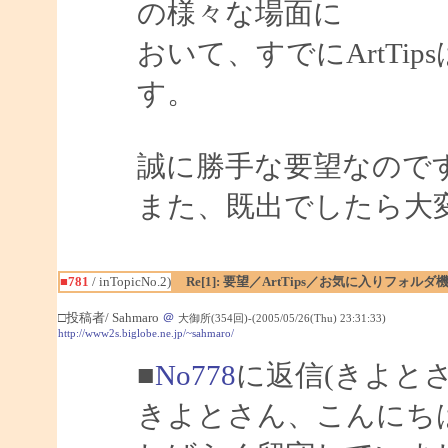
の様々な場面に
おいて、すでにArtTi
す。
誠に勝手な要望なので
また、既出でしたら大
■781
/ inTopicNo.2)
Re[1]: 要望／ArtTips／お気に入りフォルダ
□投稿者/ Sahmaro
＠
大御所(354回)-(2005/05/26(Thu) 23:31:33)
http://www2s.biglobe.ne.jp/~sahmaro/
■
No778
に返信(きよと
きよとさん、こんにちは、