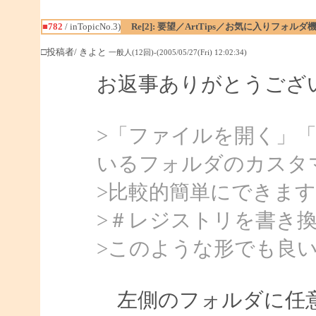
■782
/ inTopicNo.3)
Re[2]: 要望／ArtTips／お気に入りフォルダ
□投稿者/ きよと
一般人(12回)-(2005/05/27(Fri) 12:02:34)
お返事ありがとうござ
>「ファイルを開く」
いるフォルダのカスタ
>比較的簡単にできま
>＃レジストリを書き
>このような形でも良
左側のフォルダに任意