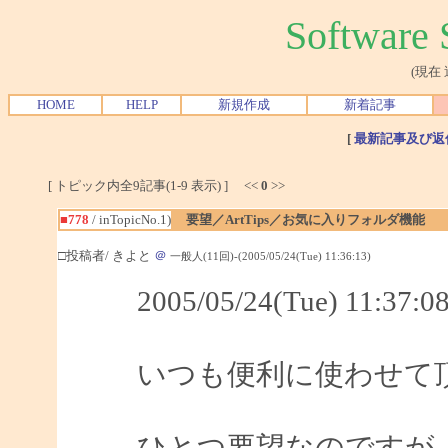
Softwar
(現在
HOME
HELP
新規作成
新着記事
[
最新記事及び返
[ トピック内全9記事(1-9 表示) ] <<
0
>>
■778
/ inTopicNo.1)
要望／ArtTips／お気に入りフォルダ機能
□投稿者/ きよと
＠
一般人(11回)-(2005/05/24(Tue) 11:36:13)
2005/05/24(Tue) 11:3
いつも便利に使わせて
ひとつ要望なのですが