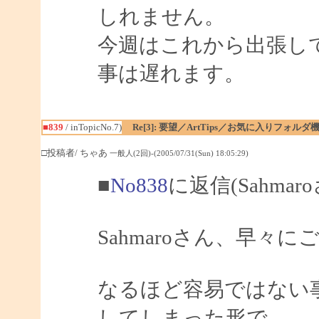
しれません。
今週はこれから出張し
事は遅れます。
■839
/ inTopicNo.7)
Re[3]: 要望／ArtTips／お気に入りフォルダ
□投稿者/ ちゃあ
一般人(2回)-(2005/07/31(Sun) 18:05:29)
■
No838
に返信(Sahmar
Sahmaroさん、早
なるほど容易ではない
してしまった形で