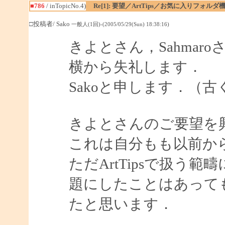
■786
/ inTopicNo.4)
Re[1]: 要望／ArtTips／お気に入りフォルダ
□投稿者/ Sako
一般人(1回)-(2005/05/29(Sun) 18:38:16)
きよとさん，Sahmaro
横から失礼します．
Sakoと申します．（古く
きよとさんのご要望を
これは自分もも以前か
ただArtTipsで扱う
題にしたことはあって
たと思います．