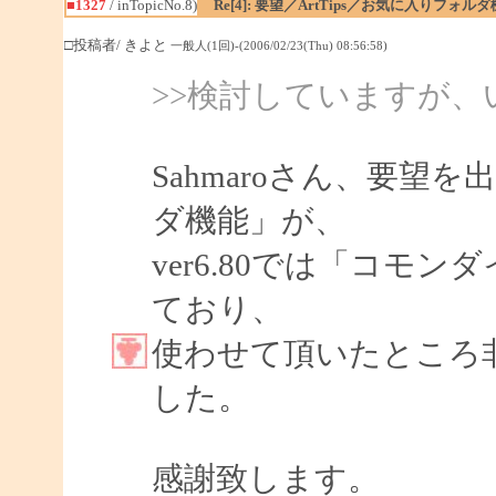
■1327
/ inTopicNo.8)
Re[4]: 要望／ArtTips／お気に入りフォル
□投稿者/ きよと
一般人(1回)-(2006/02/23(Thu) 08:56:58)
>>検討していますが
Sahmaroさん、要
ダ機能」が、
ver6.80では「コモ
ており、
使わせて頂いたところ
した。
感謝致します。