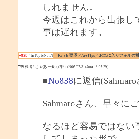
しれません。
今週はこれから出張し
事は遅れます。
■839
/ inTopicNo.7)
Re[3]: 要望／ArtTips／お気に入りフォルダ
□投稿者/ ちゃあ
一般人(2回)-(2005/07/31(Sun) 18:05:29)
■
No838
に返信(Sahmar
Sahmaroさん、早
なるほど容易ではない
してしまった形で