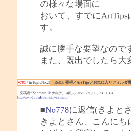
の様々な場面に
おいて、すでにArtTi
す。
誠に勝手な要望なので
また、既出でしたら大
■781
/ inTopicNo.2)
Re[1]: 要望／ArtTips／お気に入りフォルダ
□投稿者/ Sahmaro
＠
大御所(354回)-(2005/05/26(Thu) 23:31:33)
http://www2s.biglobe.ne.jp/~sahmaro/
■
No778
に返信(きよと
きよとさん、こんにちは、