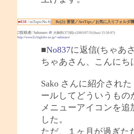
■838
/ inTopicNo.6)
Re[2]: 要望／ArtTips／お気に入りフォルダ
□投稿者/ Sahmaro
＠
大御所(373回)-(2005/07/31(Sun) 15:50:07)
http://www2s.biglobe.ne.jp/~sahmaro/
■
No837
に返信(ちゃあ
ちゃあさん、こんにちは、
Sako さんに紹介された Di
ールしてどういうもの
メニューアイコンを追
した。
ただ、１ヶ月が過ぎた