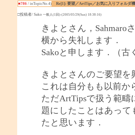
■786
/ inTopicNo.4)
Re[1]: 要望／ArtTips／お気に入りフォルダ
□投稿者/ Sako
一般人(1回)-(2005/05/29(Sun) 18:38:16)
きよとさん，Sahmaro
横から失礼します．
Sakoと申します．（古く
きよとさんのご要望を
これは自分もも以前か
ただArtTipsで扱う
題にしたことはあって
たと思います．