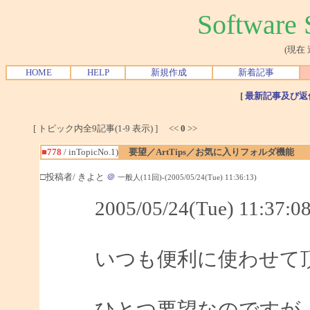
Softwar
(現在
HOME
HELP
新規作成
新着記事
[
最新記事及び返
[ トピック内全9記事(1-9 表示) ] <<
0
>>
■778
/ inTopicNo.1)
要望／ArtTips／お気に入りフォルダ機能
□投稿者/ きよと
＠
一般人(11回)-(2005/05/24(Tue) 11:36:13)
2005/05/24(Tue) 11:3
いつも便利に使わせて
ひとつ要望なのですが