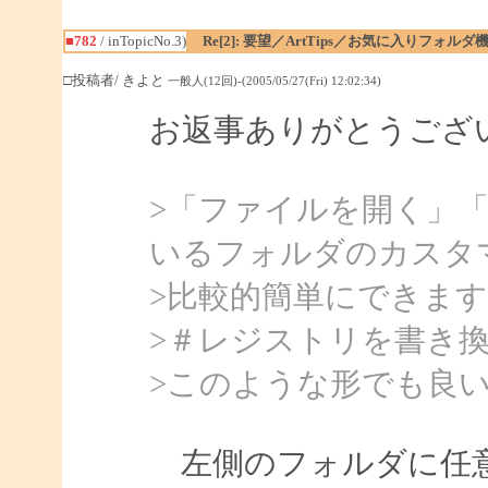
■782
/ inTopicNo.3)
Re[2]: 要望／ArtTips／お気に入りフォルダ
□投稿者/ きよと
一般人(12回)-(2005/05/27(Fri) 12:02:34)
お返事ありがとうござ
>「ファイルを開く」
いるフォルダのカスタ
>比較的簡単にできま
>＃レジストリを書き
>このような形でも良
左側のフォルダに任意