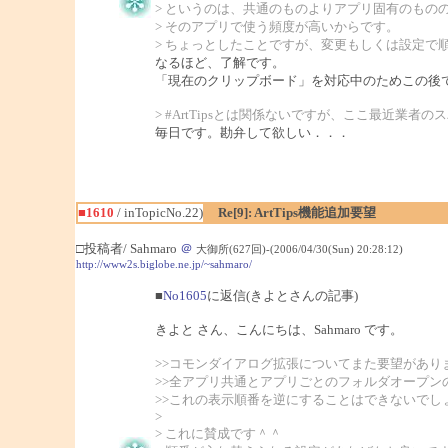
> というのは、共通のものよりアプリ固有のもの
> そのアプリで使う頻度が高いからです。
> ちょっとしたことですが、変更もしくは設定で
なるほど、了解です。
「現在のクリップボード」を対応中のためこの後
> #ArtTipsとは関係ないですが、ここ最近業者
毎日です。勘弁して欲しい．．．
■1610
/ inTopicNo.22)
Re[9]: ArtTips機能追加要望
□投稿者/ Sahmaro
＠
大御所(627回)-(2006/04/30(Sun) 20:28:12)
http://www2s.biglobe.ne.jp/~sahmaro/
■
No1605
に返信(きよとさんの記事)
きよと さん、こんにちは、Sahmaro です。
>>コモンダイアログ拡張についてまた要望があり
>>全アプリ共通とアプリごとのフォルダオープン
>>これの表示順番を逆にすることはできないでし
>
> これに賛成です＾＾