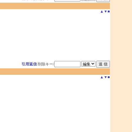
▲
▼
■
引用返信
削除キー/
▲
▼
■