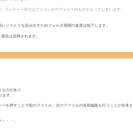
が、ランチャー内ではアイコンがデフォルトのものとなってしまいます。
回レジストリを読み出すためフォルダ展開の速度は低下します。
した場合は反映されます。
うものがあり、
あります。
キーを押すことで前のファイル、次のファイルの名前編集も行うことが出来ま
が・・・。