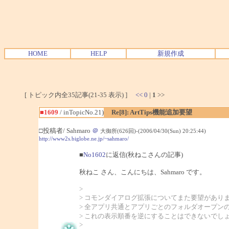
HOME
HELP
新規作成
[ トピック内全35記事(21-35 表示) ]
<<
0
|
1
>>
■1609
/ inTopicNo.21)
Re[8]: ArtTips機能追加要望
□投稿者/ Sahmaro
＠
大御所(626回)-(2006/04/30(Sun) 20:25:44)
http://www2s.biglobe.ne.jp/~sahmaro/
■
No1602
に返信(秋ねこさんの記事)
秋ねこ さん、こんにちは、Sahmaro です。
>
> コモンダイアログ拡張についてまた要望があり
> 全アプリ共通とアプリごとのフォルダオープン
> これの表示順番を逆にすることはできないでし
>