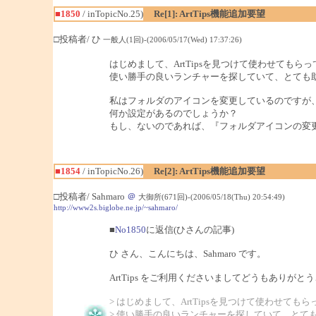
■1850
/ inTopicNo.25)
Re[1]: ArtTips機能追加要望
□投稿者/ ひ
一般人(1回)-(2006/05/17(Wed) 17:37:26)
はじめまして、ArtTipsを見つけて使わせてもら
使い勝手の良いランチャーを探していて、とても
私はフォルダのアイコンを変更しているのですが
何か設定があるのでしょうか？
もし、ないのであれば、『フォルダアイコンの変
■1854
/ inTopicNo.26)
Re[2]: ArtTips機能追加要望
□投稿者/ Sahmaro
＠
大御所(671回)-(2006/05/18(Thu) 20:54:49)
http://www2s.biglobe.ne.jp/~sahmaro/
■
No1850
に返信(ひさんの記事)
ひ さん、こんにちは、Sahmaro です。
ArtTips をご利用くださいましてどうもありがと
> はじめまして、ArtTipsを見つけて使わせても
> 使い勝手の良いランチャーを探していて、とて