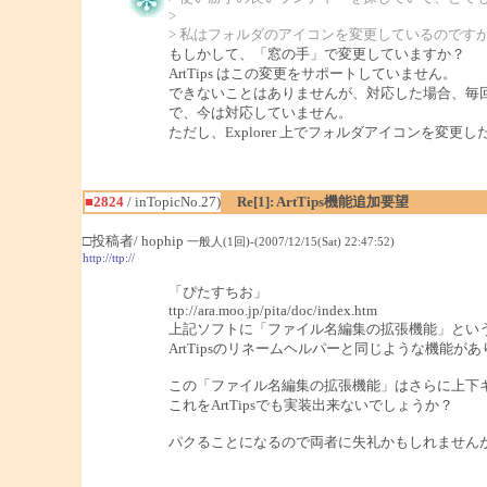
>
> 私はフォルダのアイコンを変更しているのです
もしかして、「窓の手」で変更していますか？
ArtTips はこの変更をサポートしていません。
できないことはありませんが、対応した場合、毎
で、今は対応していません。
ただし、Explorer 上でフォルダアイコンを変更
■2824
/ inTopicNo.27)
Re[1]: ArtTips機能追加要望
□投稿者/ hophip
一般人(1回)-(2007/12/15(Sat) 22:47:52)
http://ttp://
「ぴたすちお」
ttp://ara.moo.jp/pita/doc/index.htm
上記ソフトに「ファイル名編集の拡張機能」とい
ArtTipsのリネームヘルパーと同じような機能が
この「ファイル名編集の拡張機能」はさらに上下
これをArtTipsでも実装出来ないでしょうか？
パクることになるので両者に失礼かもしれません