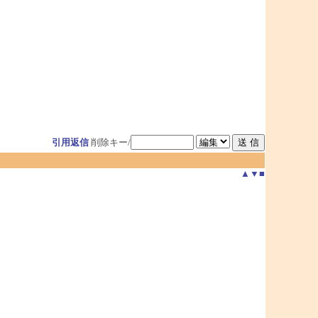
引用返信
削除キー/
▲
▼
■