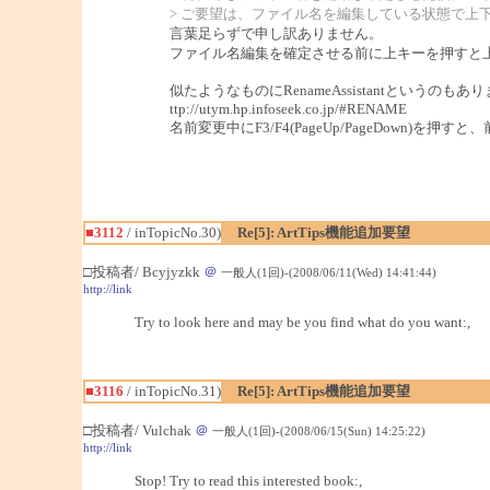
> ご要望は、ファイル名を編集している状態で
言葉足らずで申し訳ありません。
ファイル名編集を確定させる前に上キーを押すと
似たようなものにRenameAssistantというのもあ
ttp://utym.hp.infoseek.co.jp/#RENAME
名前変更中にF3/F4(PageUp/PageDown)を
■3112
/ inTopicNo.30)
Re[5]: ArtTips機能追加要望
□投稿者/ Bcyjyzkk
＠
一般人(1回)-(2008/06/11(Wed) 14:41:44)
http://link
Try to look here and may be you find what do you want:,
■3116
/ inTopicNo.31)
Re[5]: ArtTips機能追加要望
□投稿者/ Vulchak
＠
一般人(1回)-(2008/06/15(Sun) 14:25:22)
http://link
Stop! Try to read this interested book:,