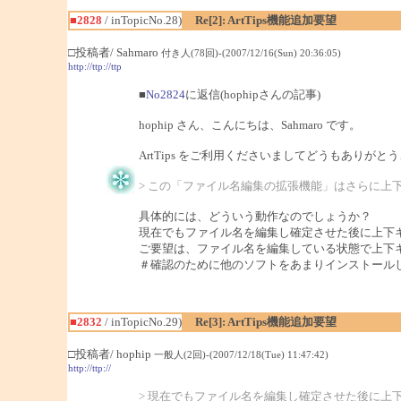
■2828
/ inTopicNo.28)
Re[2]: ArtTips機能追加要望
□投稿者/ Sahmaro
付き人(78回)-(2007/12/16(Sun) 20:36:05)
http://ttp://ttp
■
No2824
に返信(hophipさんの記事)
hophip さん、こんにちは、Sahmaro です。
ArtTips をご利用くださいましてどうもありがと
> この「ファイル名編集の拡張機能」はさらに上
具体的には、どういう動作なのでしょうか？
現在でもファイル名を編集し確定させた後に上下キ
ご要望は、ファイル名を編集している状態で上下
＃確認のために他のソフトをあまりインストール
■2832
/ inTopicNo.29)
Re[3]: ArtTips機能追加要望
□投稿者/ hophip
一般人(2回)-(2007/12/18(Tue) 11:47:42)
http://ttp://
> 現在でもファイル名を編集し確定させた後に上