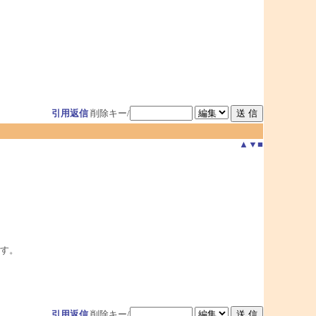
引用返信
削除キー/
▲
▼
■
す。
引用返信
削除キー/