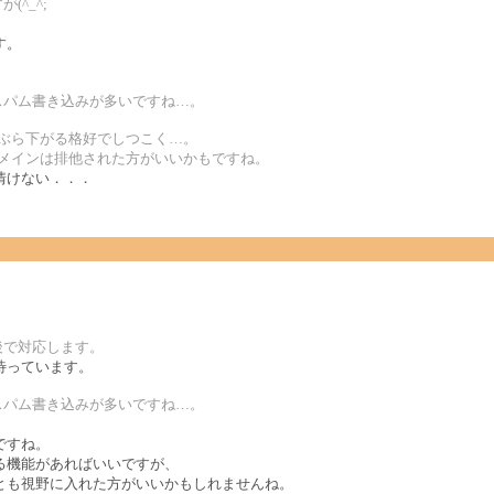
^_^;
す。
者のスパム書き込みが多いですね…。
にぶら下がる格好でしつこく…。
ドメインは排他された方がいいかもですね。
情けない．．．
後で対応します。
待っています。
者のスパム書き込みが多いですね…。
ですね。
る機能があればいいですが、
とも視野に入れた方がいいかもしれませんね。