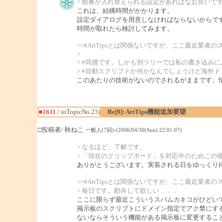
> 順番が入れ替えられる設定があればなお良いですが(
これは、結構時間がかかります。
設定ダイアログを用意しなければならないからで
時間が取れたら検討してみます。
>>#ArtTipsとは関係ないですが、ここ最近業
>
> #同感です。しかも別ツリーでは私の書き込み
> #自動スクリプトか何かなんでしょうけど海外
このあたりの技術がないのでされるがままです。
■1611
/ inTopicNo.23)
Re[9]: ArtTips機能追加要望
□投稿者/ 秋ねこ
一般人(7回)-(2006/04/30(Sun) 22:01:07)
> なるほど、了解です。
> 「現在のクリップボード」を対応中のためこの
ありがとうございます。実装される日をゆっくり
>>#ArtTipsとは関係ないですが、ここ最近業
> 毎日です。勘弁して欲しい．．．
ここに限らず最近こういうスパムカキコがひどい
掲示板のスクリプトにドメイン指定でアク禁にす
ないならそういう機能がある掲示板に変更するこ