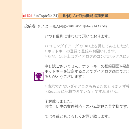
■1621
/ inTopicNo.24)
Re[8]: ArtTips機能追加要望
□投稿者/ きよと
一般人(4回)-(2006/05/01(Mon) 14:12:58)
いつも便利に使わせて頂いております。
>>コモンダイアログでCtrl+上を押してみました
> ホットキーの登録で登録をお願いします。
> ただ、Ctrl+上はダイアログのコンボボックス
申し訳ございません。ホットキーの登録画面を確
ホットキーを設定することでダイアログ画面でホ
ありがとうございます！
> 表示できないダイアログもあるためとりあえず
> Readme に記載できていなくてすみません。
了解致しました。
お忙しい中の案件対応・スパム対処ご苦労様です
では今後ともよろしくお願い致します。