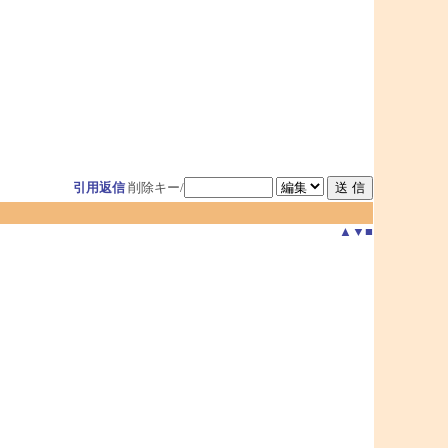
引用返信
削除キー/
▲
▼
■