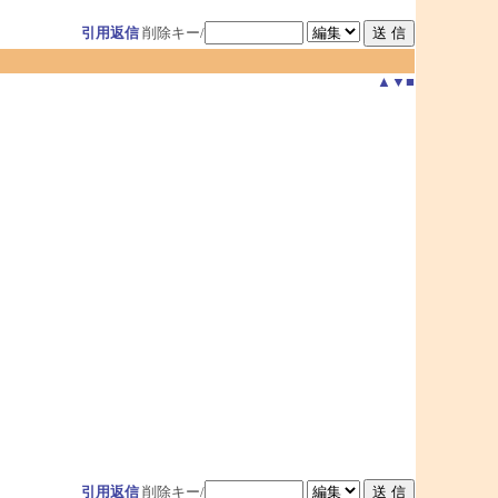
引用返信
削除キー/
▲
▼
■
引用返信
削除キー/