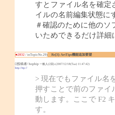
すとファイル名を確定
イルの名前編集状態に
＃確認のために他のソ
いためできるだけ詳細
■2832
/ inTopicNo.29)
Re[3]: ArtTips機能追加要望
□投稿者/ hophip
一般人(2回)-(2007/12/18(Tue) 11:47:42)
http://ttp://
> 現在でもファイル名
押すことで前のファイ
動します。ここで F2
す。