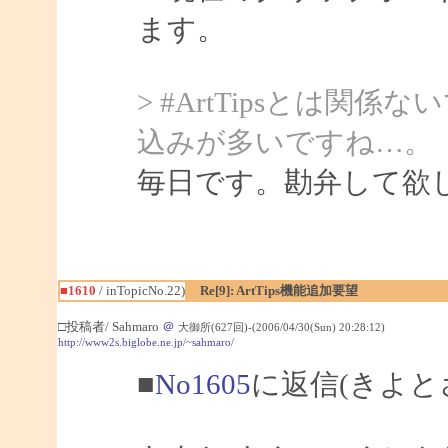
ます。
> #ArtTipsとは
込みが多いですね…。
毎日です。勘弁して欲
■1610
/ inTopicNo.22)
Re[9]: ArtTips機能追加要望
□投稿者/ Sahmaro
＠
大御所(627回)-(2006/04/30(Sun) 20:28:12)
http://www2s.biglobe.ne.jp/~sahmaro/
■
No1605
に返信(きよと