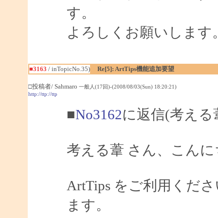
す。
よろしくお願いします
■3163
/ inTopicNo.35)
Re[5]: ArtTips機能追加要望
□投稿者/ Sahmaro
一般人(17回)-(2008/08/03(Sun) 18:20:21)
http://ttp://ttp
■
No3162
に返信(考える
考える葦 さん、こんにちは
ArtTips をご利用
ます。