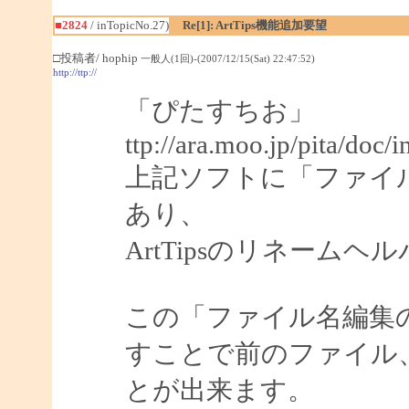
■2824
/ inTopicNo.27)
Re[1]: ArtTips機能追加要望
□投稿者/ hophip
一般人(1回)-(2007/12/15(Sat) 22:47:52)
http://ttp://
「ぴたすちお」
ttp://ara.moo.jp/pita/doc/
上記ソフトに「ファイ
あり、
ArtTipsのリネーム
この「ファイル名編集
すことで前のファイル
とが出来ます。