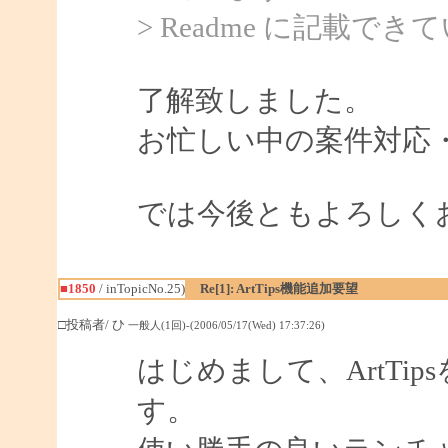
> Readme に記載
了解致しました。
お忙しい中の案件対応
では今後ともよろしく
■1850
/ inTopicNo.25)
Re[1]: ArtTips機能追加要望
□投稿者/ ひ
一般人(1回)-(2006/05/17(Wed) 17:37:26)
はじめまして、ArtTi
す。