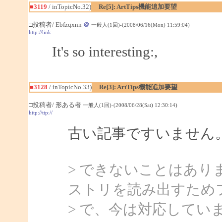
■3119
/ inTopicNo.32)
Re[5]: ArtTips機能追加要望
□投稿者/ Ebfzqxnn
＠
一般人(1回)-(2008/06/16(Mon) 11:59:04)
http://link
It's so interesting:,
■3128
/ inTopicNo.33)
Re[3]: ArtTips機能追加要望
□投稿者/ 形ある者
一般人(1回)-(2008/06/28(Sat) 12:30:14)
http://ttp://
古い記事ですいません
> できないことはあ
ストリを読み出すため
> で、今は対応してい