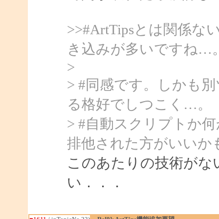
>>#ArtTipsとは
き込みが多いですね…
>
> #同感です。しかも
る格好でしつこく…。
> #自動スクリプトか
排他された方がいいか
このあたりの技術がな
い．．．