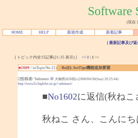
Softwar
(現在
HOME
HELP
新規作成
新着記事
[
最新記事及び返
[ トピック内全35記事(21-35 表示) ]
<<
0
|
1
>>
■1609
/ inTopicNo.21)
Re[8]: ArtTips機能追加要望
□投稿者/ Sahmaro
＠
大御所(626回)-(2006/04/30(Sun) 20:25:44)
http://www2s.biglobe.ne.jp/~sahmaro/
■
No1602
に返信(秋ねこ
秋ねこ さん、こんにちは、