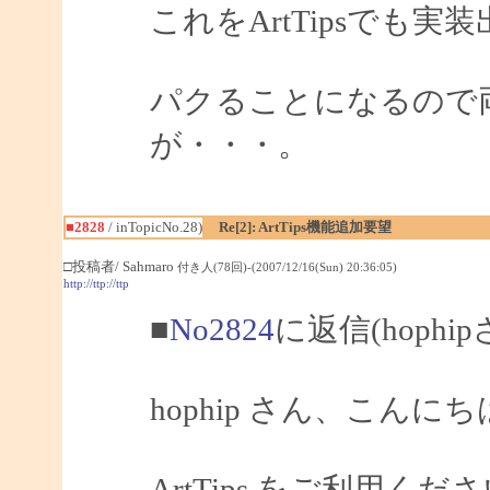
これをArtTipsでも
パクることになるので
が・・・。
■2828
/ inTopicNo.28)
Re[2]: ArtTips機能追加要望
□投稿者/ Sahmaro
付き人(78回)-(2007/12/16(Sun) 20:36:05)
http://ttp://ttp
■
No2824
に返信(hophi
hophip さん、こんにちは
ArtTips をご利用