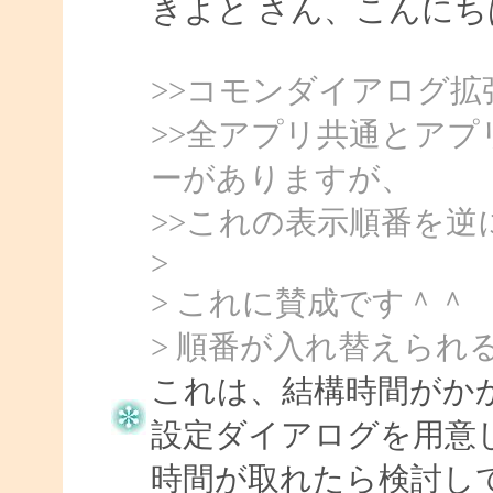
きよと さん、こんにちは、
>>コモンダイアログ
>>全アプリ共通とア
ーがありますが、
>>これの表示順番を
>
> これに賛成です＾＾
> 順番が入れ替えられる
これは、結構時間がか
設定ダイアログを用意
時間が取れたら検討し