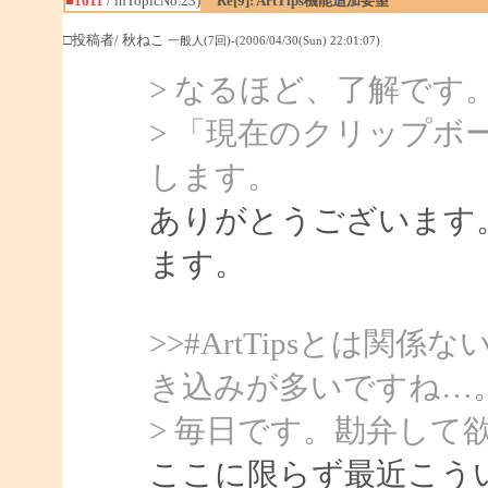
■1611
/ inTopicNo.23)
Re[9]: ArtTips機能追加要望
□投稿者/ 秋ねこ
一般人(7回)-(2006/04/30(Sun) 22:01:07)
> なるほど、了解です
> 「現在のクリップボ
します。
ありがとうございます
ます。
>>#ArtTipsとは
き込みが多いですね…
> 毎日です。勘弁して
ここに限らず最近こう