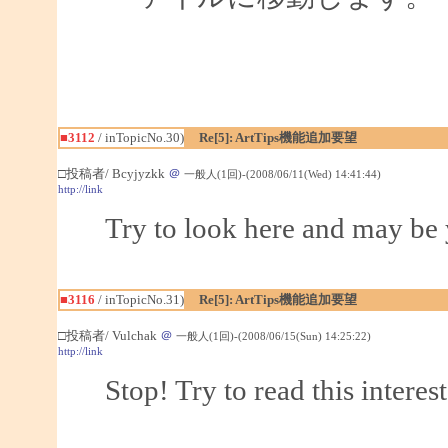
■3112
/ inTopicNo.30)
Re[5]: ArtTips機能追加要望
□投稿者/ Bcyjyzkk
＠
一般人(1回)-(2008/06/11(Wed) 14:41:44)
http://link
Try to look here and may be 
■3116
/ inTopicNo.31)
Re[5]: ArtTips機能追加要望
□投稿者/ Vulchak
＠
一般人(1回)-(2008/06/15(Sun) 14:25:22)
http://link
Stop! Try to read this interes