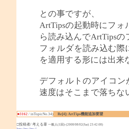
との事ですが、
ArtTipsの起動時に
ら読み込んでArtTip
フォルダを読み込む際
を適用する形には出来
デフォルトのアイコン
速度はそこまで落ちな
■3162
/ inTopicNo.34)
Re[4]: ArtTips機能追加要望
□投稿者/ 考える葦
一般人(1回)-(2008/08/02(Sat) 23:42:08)
http://ttp://ttp://