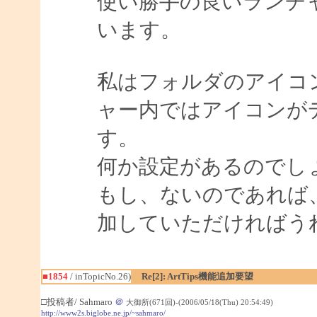
使い勝手の良いランチ
います。
私はフォルダのアイコ
ャー内ではアイコンが
す。
何か設定があるのでし
もし、ないのであれば
加していただければう
■1854
/ inTopicNo.26)
Re[2]: ArtTips機能追加要望
□投稿者/ Sahmaro
＠
大御所(671回)-(2006/05/18(Thu) 20:54:49)
http://www2s.biglobe.ne.jp/~sahmaro/