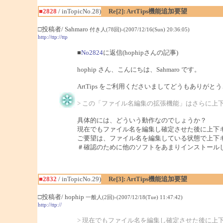
■2828
/ inTopicNo.28)
Re[2]: ArtTips機能追加要望
□投稿者/ Sahmaro
付き人(78回)-(2007/12/16(Sun) 20:36:05)
http://ttp://ttp
■
No2824
に返信(hophipさんの記事)
hophip さん、こんにちは、Sahmaro です。
ArtTips をご利用くださいましてどうもありがと
> この「ファイル名編集の拡張機能」はさらに上
具体的には、どういう動作なのでしょうか？
現在でもファイル名を編集し確定させた後に上下キ
ご要望は、ファイル名を編集している状態で上下
＃確認のために他のソフトをあまりインストール
■2832
/ inTopicNo.29)
Re[3]: ArtTips機能追加要望
□投稿者/ hophip
一般人(2回)-(2007/12/18(Tue) 11:47:42)
http://ttp://
> 現在でもファイル名を編集し確定させた後に上