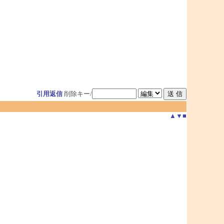
引用返信
削除キー/
▲
▼
■