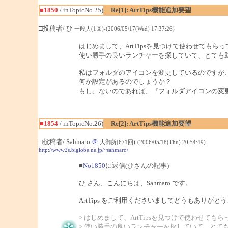
■1850
/ inTopicNo.25)
Re[1]: ArtTips機能追加要望
□投稿者/ ひ
一般人(1回)-(2006/05/17(Wed) 17:37:26)
はじめまして、ArtTipsを見つけて使わせてもら
使い勝手の良いランチャーを探していて、とても
私はフォルダのアイコンを変更しているのですが
何か設定があるのでしょうか？
もし、ないのであれば、『フォルダアイコンの変
■1854
/ inTopicNo.26)
Re[2]: ArtTips機能追加要望
□投稿者/ Sahmaro
＠
大御所(671回)-(2006/05/18(Thu) 20:54:49)
http://www2s.biglobe.ne.jp/~sahmaro/
■
No1850
に返信(ひさんの記事)
ひ さん、こんにちは、Sahmaro です。
ArtTips をご利用くださいましてどうもありがと
> はじめまして、ArtTipsを見つけて使わせても
> 使い勝手の良いランチャーを探していて、とて