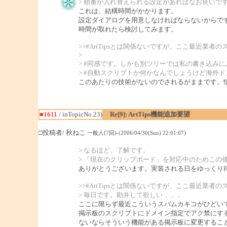
> 順番が入れ替えられる設定があればなお良いですが(
これは、結構時間がかかります。
設定ダイアログを用意しなければならないからで
時間が取れたら検討してみます。
>>#ArtTipsとは関係ないですが、ここ最近業
>
> #同感です。しかも別ツリーでは私の書き込み
> #自動スクリプトか何かなんでしょうけど海外
このあたりの技術がないのでされるがままです。
■1611
/ inTopicNo.23)
Re[9]: ArtTips機能追加要望
□投稿者/ 秋ねこ
一般人(7回)-(2006/04/30(Sun) 22:01:07)
> なるほど、了解です。
> 「現在のクリップボード」を対応中のためこの
ありがとうございます。実装される日をゆっくり
>>#ArtTipsとは関係ないですが、ここ最近業
> 毎日です。勘弁して欲しい．．．
ここに限らず最近こういうスパムカキコがひどい
掲示板のスクリプトにドメイン指定でアク禁にす
ないならそういう機能がある掲示板に変更するこ