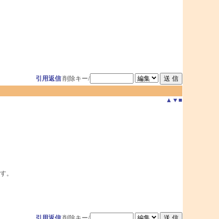
引用返信
削除キー/
▲
▼
■
す。
引用返信
削除キー/