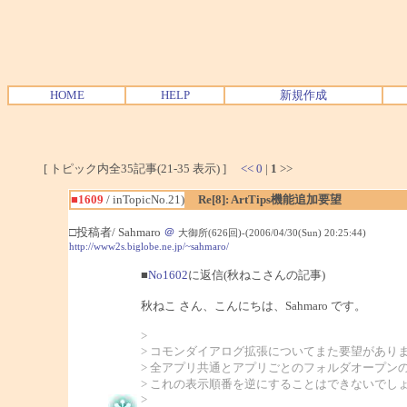
HOME
HELP
新規作成
[ トピック内全35記事(21-35 表示) ]
<<
0
|
1
>>
■1609
/ inTopicNo.21)
Re[8]: ArtTips機能追加要望
□投稿者/ Sahmaro
＠
大御所(626回)-(2006/04/30(Sun) 20:25:44)
http://www2s.biglobe.ne.jp/~sahmaro/
■
No1602
に返信(秋ねこさんの記事)
秋ねこ さん、こんにちは、Sahmaro です。
>
> コモンダイアログ拡張についてまた要望があり
> 全アプリ共通とアプリごとのフォルダオープン
> これの表示順番を逆にすることはできないでし
>