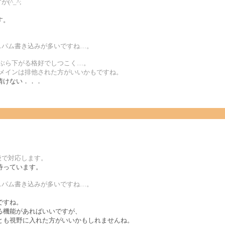
^_^;
す。
者のスパム書き込みが多いですね…。
にぶら下がる格好でしつこく…。
ドメインは排他された方がいいかもですね。
情けない．．．
後で対応します。
待っています。
者のスパム書き込みが多いですね…。
ですね。
る機能があればいいですが、
とも視野に入れた方がいいかもしれませんね。