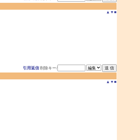
▲
▼
■
引用返信
削除キー/
▲
▼
■