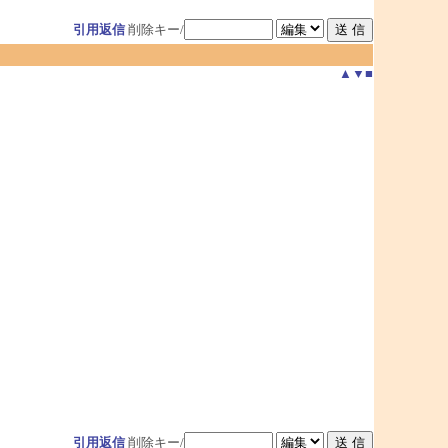
引用返信
削除キー/
▲
▼
■
引用返信
削除キー/