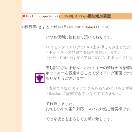
■1621
/ inTopicNo.24)
Re[8]: ArtTips機能追加要望
□投稿者/ きよと
一般人(4回)-(2006/05/01(Mon) 14:12:58)
いつも便利に使わせて頂いております。
>>コモンダイアログでCtrl+上を押してみました
> ホットキーの登録で登録をお願いします。
> ただ、Ctrl+上はダイアログのコンボボックス
申し訳ございません。ホットキーの登録画面を確
ホットキーを設定することでダイアログ画面でホ
ありがとうございます！
> 表示できないダイアログもあるためとりあえず
> Readme に記載できていなくてすみません。
了解致しました。
お忙しい中の案件対応・スパム対処ご苦労様です
では今後ともよろしくお願い致します。