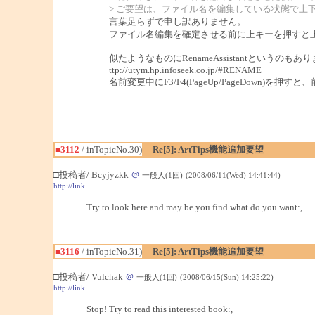
> ご要望は、ファイル名を編集している状態で
言葉足らずで申し訳ありません。
ファイル名編集を確定させる前に上キーを押すと
似たようなものにRenameAssistantというのもあ
ttp://utym.hp.infoseek.co.jp/#RENAME
名前変更中にF3/F4(PageUp/PageDown)を
■3112
/ inTopicNo.30)
Re[5]: ArtTips機能追加要望
□投稿者/ Bcyjyzkk
＠
一般人(1回)-(2008/06/11(Wed) 14:41:44)
http://link
Try to look here and may be you find what do you want:,
■3116
/ inTopicNo.31)
Re[5]: ArtTips機能追加要望
□投稿者/ Vulchak
＠
一般人(1回)-(2008/06/15(Sun) 14:25:22)
http://link
Stop! Try to read this interested book:,