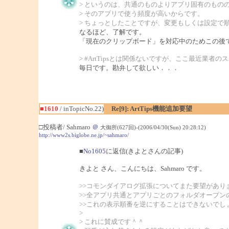
> というのは、共通のものよりアプリ固有のもの
> そのアプリで使う頻度が高いからです。
> ちょっとしたことですが、変更もしくは設定で
なるほど、了解です。
「現在のクリップボード」を対応中のためこの後
> #ArtTipsとは関係ないですが、ここ最近業者
毎日です。勘弁して欲しい．．．
■1610
/ inTopicNo.22)
Re[9]: ArtTips機能追加要望
□投稿者/ Sahmaro
＠
大御所(627回)-(2006/04/30(Sun) 20:28:12)
http://www2s.biglobe.ne.jp/~sahmaro/
■
No1605
に返信(きよとさんの記事)
きよと さん、こんにちは、Sahmaro です。
>>コモンダイアログ拡張についてまた要望があり
>>全アプリ共通とアプリごとのフォルダオープン
>>これの表示順番を逆にすることはできないでし
>
> これに賛成です＾＾