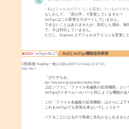
>
> 私はフォルダのアイコンを変更しているのです
もしかして、「窓の手」で変更していますか？
ArtTips はこの変更をサポートしていません。
できないことはありませんが、対応した場合、毎
で、今は対応していません。
ただし、Explorer 上でフォルダアイコンを変更
■2824
/ inTopicNo.27)
Re[1]: ArtTips機能追加要望
□投稿者/ hophip
一般人(1回)-(2007/12/15(Sat) 22:47:52)
http://ttp://
「ぴたすちお」
ttp://ara.moo.jp/pita/doc/index.htm
上記ソフトに「ファイル名編集の拡張機能」とい
ArtTipsのリネームヘルパーと同じような機能が
この「ファイル名編集の拡張機能」はさらに上下
これをArtTipsでも実装出来ないでしょうか？
パクることになるので両者に失礼かもしれません