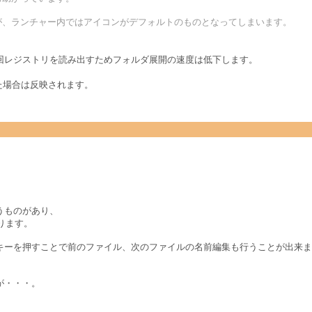
が、ランチャー内ではアイコンがデフォルトのものとなってしまいます。
回レジストリを読み出すためフォルダ展開の速度は低下します。
した場合は反映されます。
うものがあり、
あります。
キーを押すことで前のファイル、次のファイルの名前編集も行うことが出来ま
が・・・。