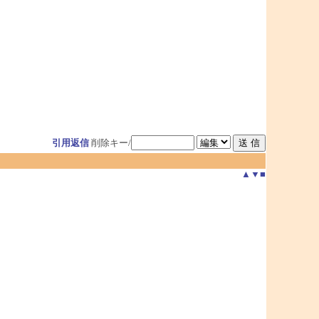
引用返信
削除キー/
▲
▼
■