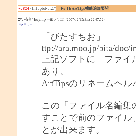
■2824
/ inTopicNo.27)
Re[1]: ArtTips機能追加要望
□投稿者/ hophip
一般人(1回)-(2007/12/15(Sat) 22:47:52)
http://ttp://
「ぴたすちお」
ttp://ara.moo.jp/pita/doc/
上記ソフトに「ファイ
あり、
ArtTipsのリネーム
この「ファイル名編集
すことで前のファイル
とが出来ます。