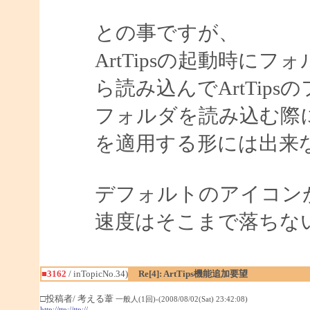
との事ですが、
ArtTipsの起動時に
ら読み込んでArtTip
フォルダを読み込む際
を適用する形には出来
デフォルトのアイコン
速度はそこまで落ちな
■3162
/ inTopicNo.34)
Re[4]: ArtTips機能追加要望
□投稿者/ 考える葦
一般人(1回)-(2008/08/02(Sat) 23:42:08)
http://ttp://ttp://