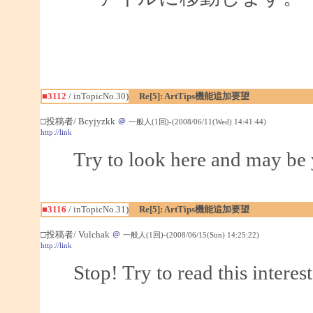
■3112
/ inTopicNo.30)
Re[5]: ArtTips機能追加要望
□投稿者/ Bcyjyzkk
＠
一般人(1回)-(2008/06/11(Wed) 14:41:44)
http://link
Try to look here and may be 
■3116
/ inTopicNo.31)
Re[5]: ArtTips機能追加要望
□投稿者/ Vulchak
＠
一般人(1回)-(2008/06/15(Sun) 14:25:22)
http://link
Stop! Try to read this interes