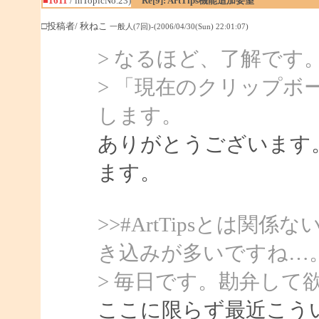
■1611
/ inTopicNo.23)
Re[9]: ArtTips機能追加要望
□投稿者/ 秋ねこ
一般人(7回)-(2006/04/30(Sun) 22:01:07)
> なるほど、了解です
> 「現在のクリップボ
します。
ありがとうございます
ます。
>>#ArtTipsとは
き込みが多いですね…
> 毎日です。勘弁して
ここに限らず最近こう