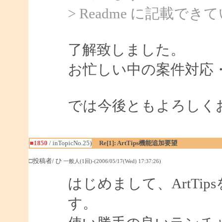
> Readme に記載
了解致しました。
お忙しい中の案件対応
では今後ともよろしく
■1850
/ inTopicNo.25)
Re[1]: ArtTips機能追加要望
□投稿者/ ひ
一般人(1回)-(2006/05/17(Wed) 17:37:26)
はじめまして、ArtTi
す。