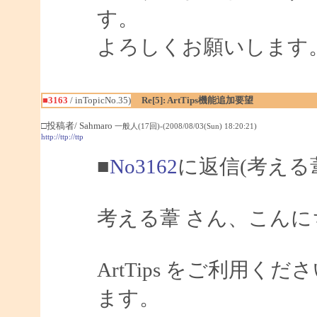
す。
よろしくお願いします
■3163
/ inTopicNo.35)
Re[5]: ArtTips機能追加要望
□投稿者/ Sahmaro
一般人(17回)-(2008/08/03(Sun) 18:20:21)
http://ttp://ttp
■
No3162
に返信(考える
考える葦 さん、こんにちは
ArtTips をご利用
ます。