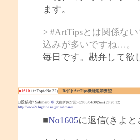
ます。
> #ArtTipsとは
込みが多いですね…。
毎日です。勘弁して欲
■1610
/ inTopicNo.22)
Re[9]: ArtTips機能追加要望
□投稿者/ Sahmaro
＠
大御所(627回)-(2006/04/30(Sun) 20:28:12)
http://www2s.biglobe.ne.jp/~sahmaro/
■
No1605
に返信(きよと