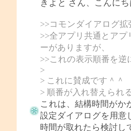
きよと さん、こんにちは、
>>コモンダイアログ
>>全アプリ共通とア
ーがありますが、
>>これの表示順番を
>
> これに賛成です＾＾
> 順番が入れ替えられる
これは、結構時間がか
設定ダイアログを用意
時間が取れたら検討し