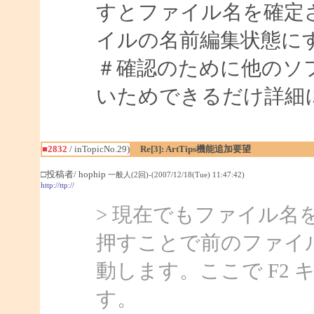
すとファイル名を確定
イルの名前編集状態に
＃確認のために他のソ
いためできるだけ詳細
■2832
/ inTopicNo.29)
Re[3]: ArtTips機能追加要望
□投稿者/ hophip
一般人(2回)-(2007/12/18(Tue) 11:47:42)
http://ttp://
> 現在でもファイル名
押すことで前のファイ
動します。ここで F2
す。