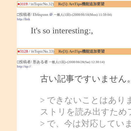
■3119
/ inTopicNo.32)
Re[5]: ArtTips機能追加要望
□投稿者/ Ebfzqxnn
＠
一般人(1回)-(2008/06/16(Mon) 11:59:04)
http://link
It's so interesting:,
■3128
/ inTopicNo.33)
Re[3]: ArtTips機能追加要望
□投稿者/ 形ある者
一般人(1回)-(2008/06/28(Sat) 12:30:14)
http://ttp://
古い記事ですいません
> できないことはあ
ストリを読み出すため
> で、今は対応してい