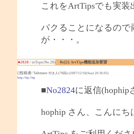
これをArtTipsでも
パクることになるので
が・・・。
■2828
/ inTopicNo.28)
Re[2]: ArtTips機能追加要望
□投稿者/ Sahmaro
付き人(78回)-(2007/12/16(Sun) 20:36:05)
http://ttp://ttp
■
No2824
に返信(hophi
hophip さん、こんにちは
ArtTips をご利用