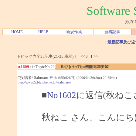
Softwar
(現在
HOME
HELP
新規作成
新着記事
[
最新記事及び返
[ トピック内全35記事(21-35 表示) ]
<<
0
|
1
>>
■1609
/ inTopicNo.21)
Re[8]: ArtTips機能追加要望
□投稿者/ Sahmaro
＠
大御所(626回)-(2006/04/30(Sun) 20:25:44)
http://www2s.biglobe.ne.jp/~sahmaro/
■
No1602
に返信(秋ねこ
秋ねこ さん、こんにちは、