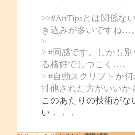
>>#ArtTipsとは
き込みが多いですね…
>
> #同感です。しかも
る格好でしつこく…。
> #自動スクリプトか
排他された方がいいか
このあたりの技術がな
い．．．