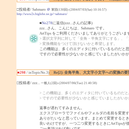
□投稿者/ Sahmaro
＠
軍団(130回)-(2004/07/03(Sat) 10:16:57)
http://www2s.biglobe.ne.jp/~sahmaro/
■
No278
に返信(zzz...さんの記事)
zzz...さん、こんにちは、Sahmaro です。
ArtTips をご利用くださいましてありがとうございま
> 選択文字列に対して「全角・半角文字にする」、
> 変換機能をつけて頂けないかと希望します。
この機能は、多くのエディタに付いているものだと
ですので必要性が少ないかと感じていましたがいか
■298
/ inTopicNo.3)
Re[2]: 全角半角、大文字小文字への変換の要
□投稿者/ zzz...
一般人(2回)-(2004/07/06(Tue) 21:40:58)
> この機能は、多くのエディタに付いているものだ
> ですので必要性が少ないかと感じていましたがい
返事が遅れてすみません。
エクスプローラでファイルやフォルダの名前を変更
ありがたいなと思っています。まとめて変更すると
良いわけですが、一つ二つ変更するときにArtTips
ご一考頂ければ幸いです。