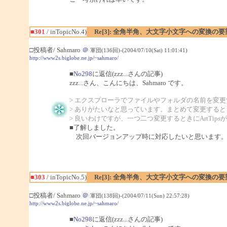
■301
/ inTopicNo.4)
Re[3]: 全角半角、大文字小文字への変換の要
□投稿者/ Sahmaro
＠
軍団(136回)-(2004/07/10(Sat) 11:01:41)
http://www2s.biglobe.ne.jp/~sahmaro/
■
No298
に返信(zzz...さんの記事)
zzz...さん、こんにちは、Sahmaro です。
> エクスプローラでファイルやフォルダの名前を変
> ありがたいなと思っています。まとめて変更する
> 良いわけですが、一つ二つ変更するときにArtTip
■了解しました。
次回バージョンアップ時に対応したいと思います
■303
/ inTopicNo.5)
Re[3]: 全角半角、大文字小文字への変換の要
□投稿者/ Sahmaro
＠
軍団(138回)-(2004/07/11(Sun) 22:57:28)
http://www2s.biglobe.ne.jp/~sahmaro/
■
No298
に返信(zzz...さんの記事)