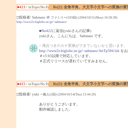
■423
/ inTopicNo.8)
Re[2]: 全角半角、大文字小文字への変換の要
□投稿者/ Sahmaro
＠
ファミリー(193回)-(2004/10/11(Mon) 16:58:38)
http://www2s.biglobe.ne.jp/~sahmaro/
■
No422
に返信(yukiさんの記事)
yukiさん、こんにちは、Sahmaro です。
> 濁点つきのカナ変換ができていないかと思います。
http://www2s.biglobe.ne.jp/~sahmaro/ArtTp594.lzh
をお
＃v5.93以降で対応しています。
＃正式リリースが遅れていてすみません。
■425
/ inTopicNo.9)
Re[3]: 全角半角、大文字小文字への変換の要
□投稿者/ yuki
一般人(2回)-(2004/10/14(Thu) 15:44:29)
ありがとうございます。
動作確認しました。