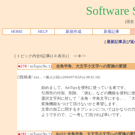
Softwar
(現在
HOME
HELP
新規作成
新着記事
[
最新記事及び返
[ トピック内全9記事(1-9 表示) ] <<
0
>>
■278
/ inTopicNo.1)
全角半角、大文字小文字への変換の要望
□投稿者/ zzz...
一般人(1回)-(2004/07/02(Fri) 08:02:18)
始めまして。ArtTipsを便利に使っている者です。
引用符の付加、削除、「挟む」などの機能を便利に
選択文字列に対して「全角・半角文字にする」、「
変換機能をつけて頂けないかと希望します。
文章の加工に関するオプションについてはかなりの
ようですので、ご一考して頂ければ幸いです。
■281
/ inTopicNo.2)
Re[1]: 全角半角、大文字小文字への変換の要