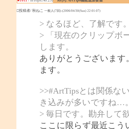
■1611
/ inTopicNo.23)
Re[9]: ArtTips機能追加要望
□投稿者/ 秋ねこ
一般人(7回)-(2006/04/30(Sun) 22:01:07)
> なるほど、了解です
> 「現在のクリップボ
します。
ありがとうございます
ます。
>>#ArtTipsとは
き込みが多いですね…
> 毎日です。勘弁して
ここに限らず最近こう