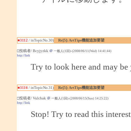
■3112
/ inTopicNo.30)
Re[5]: ArtTips機能追加要望
□投稿者/ Bcyjyzkk
＠
一般人(1回)-(2008/06/11(Wed) 14:41:44)
http://link
Try to look here and may be 
■3116
/ inTopicNo.31)
Re[5]: ArtTips機能追加要望
□投稿者/ Vulchak
＠
一般人(1回)-(2008/06/15(Sun) 14:25:22)
http://link
Stop! Try to read this interes