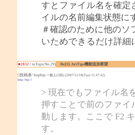
すとファイル名を確定
イルの名前編集状態に
＃確認のために他のソ
いためできるだけ詳細
■2832
/ inTopicNo.29)
Re[3]: ArtTips機能追加要望
□投稿者/ hophip
一般人(2回)-(2007/12/18(Tue) 11:47:42)
http://ttp://
> 現在でもファイル名
押すことで前のファイ
動します。ここで F2
す。