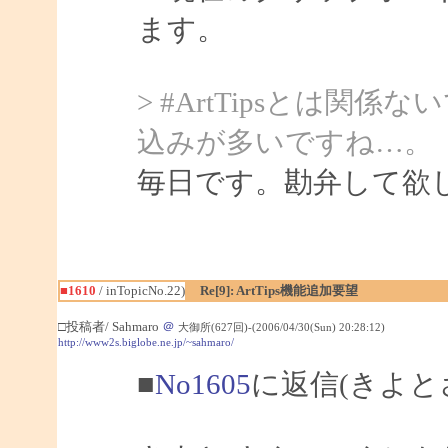
ます。
> #ArtTipsとは
込みが多いですね…。
毎日です。勘弁して欲
■1610
/ inTopicNo.22)
Re[9]: ArtTips機能追加要望
□投稿者/ Sahmaro
＠
大御所(627回)-(2006/04/30(Sun) 20:28:12)
http://www2s.biglobe.ne.jp/~sahmaro/
■
No1605
に返信(きよと