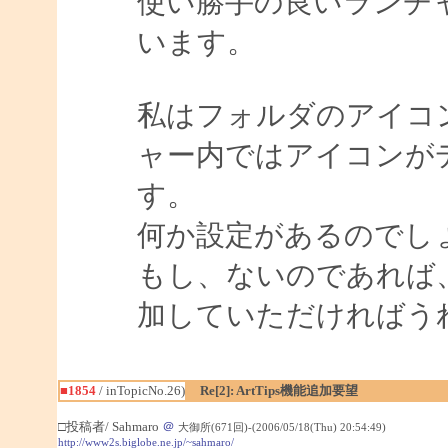
使い勝手の良いランチ
います。
私はフォルダのアイコ
ャー内ではアイコンが
す。
何か設定があるのでし
もし、ないのであれば
加していただければう
■1854
/ inTopicNo.26)
Re[2]: ArtTips機能追加要望
□投稿者/ Sahmaro
＠
大御所(671回)-(2006/05/18(Thu) 20:54:49)
http://www2s.biglobe.ne.jp/~sahmaro/