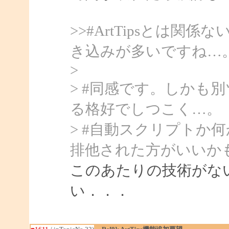
>>#ArtTipsとは
き込みが多いですね…
>
> #同感です。しかも
る格好でしつこく…。
> #自動スクリプトか
排他された方がいいか
このあたりの技術がな
い．．．