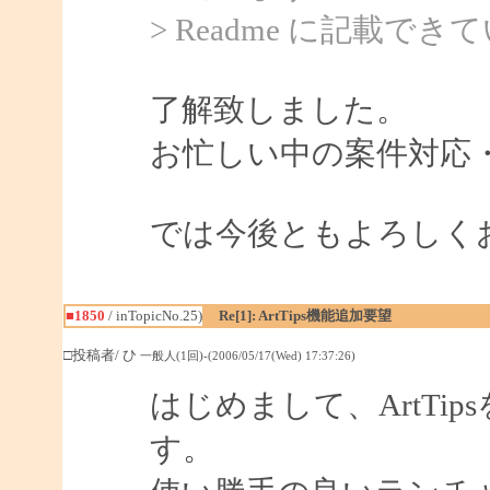
> Readme に記載
了解致しました。
お忙しい中の案件対応
では今後ともよろしく
■1850
/ inTopicNo.25)
Re[1]: ArtTips機能追加要望
□投稿者/ ひ
一般人(1回)-(2006/05/17(Wed) 17:37:26)
はじめまして、ArtTi
す。