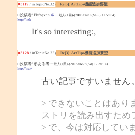
■3119
/ inTopicNo.32)
Re[5]: ArtTips機能追加要望
□投稿者/ Ebfzqxnn
＠
一般人(1回)-(2008/06/16(Mon) 11:59:04)
http://link
It's so interesting:,
■3128
/ inTopicNo.33)
Re[3]: ArtTips機能追加要望
□投稿者/ 形ある者
一般人(1回)-(2008/06/28(Sat) 12:30:14)
http://ttp://
古い記事ですいません
> できないことはあ
ストリを読み出すため
> で、今は対応してい