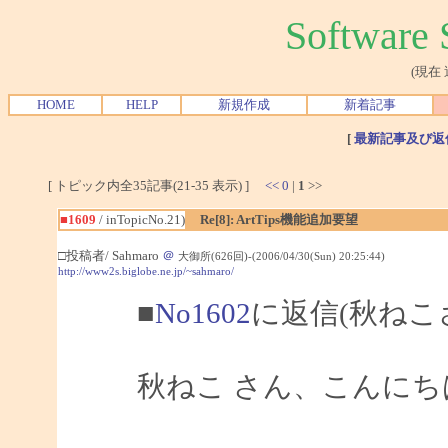
Softwar
(現在
HOME
HELP
新規作成
新着記事
[
最新記事及び返
[ トピック内全35記事(21-35 表示) ]
<<
0
|
1
>>
■1609
/ inTopicNo.21)
Re[8]: ArtTips機能追加要望
□投稿者/ Sahmaro
＠
大御所(626回)-(2006/04/30(Sun) 20:25:44)
http://www2s.biglobe.ne.jp/~sahmaro/
■
No1602
に返信(秋ねこ
秋ねこ さん、こんにちは、