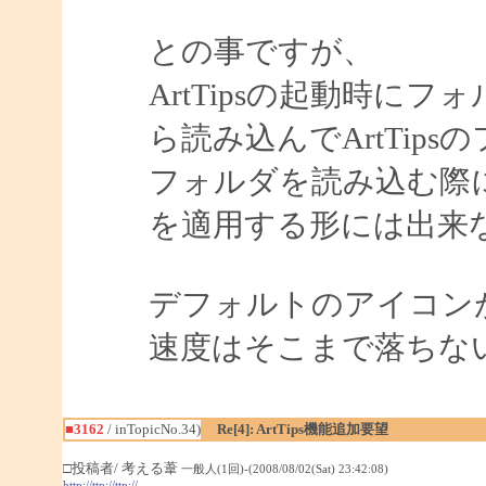
との事ですが、
ArtTipsの起動時に
ら読み込んでArtTip
フォルダを読み込む際
を適用する形には出来
デフォルトのアイコン
速度はそこまで落ちな
■3162
/ inTopicNo.34)
Re[4]: ArtTips機能追加要望
□投稿者/ 考える葦
一般人(1回)-(2008/08/02(Sat) 23:42:08)
http://ttp://ttp://