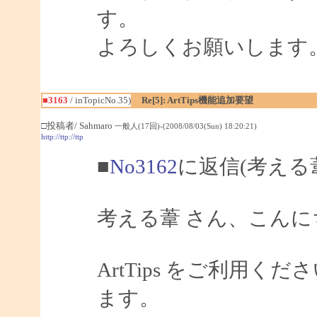
す。
よろしくお願いします
■3163
/ inTopicNo.35)
Re[5]: ArtTips機能追加要望
□投稿者/ Sahmaro
一般人(17回)-(2008/08/03(Sun) 18:20:21)
http://ttp://ttp
■
No3162
に返信(考える
考える葦 さん、こんにちは
ArtTips をご利用
ます。