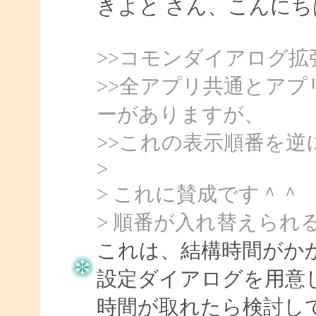
きよと さん、こんにちは、
>>コモンダイアログ
>>全アプリ共通とア
ーがありますが、
>>これの表示順番を
>
> これに賛成です＾＾
> 順番が入れ替えられる
これは、結構時間がか
設定ダイアログを用意
時間が取れたら検討し