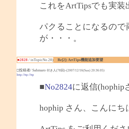
これをArtTipsでも
パクることになるので
が・・・。
■2828
/ inTopicNo.28)
Re[2]: ArtTips機能追加要望
□投稿者/ Sahmaro
付き人(78回)-(2007/12/16(Sun) 20:36:05)
http://ttp://ttp
■
No2824
に返信(hophi
hophip さん、こんにちは
ArtTips をご利用