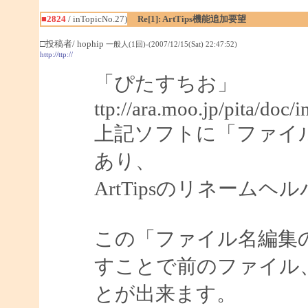
■2824
/ inTopicNo.27)
Re[1]: ArtTips機能追加要望
□投稿者/ hophip
一般人(1回)-(2007/12/15(Sat) 22:47:52)
http://ttp://
「ぴたすちお」
ttp://ara.moo.jp/pita/doc/
上記ソフトに「ファイ
あり、
ArtTipsのリネーム
この「ファイル名編集
すことで前のファイル
とが出来ます。