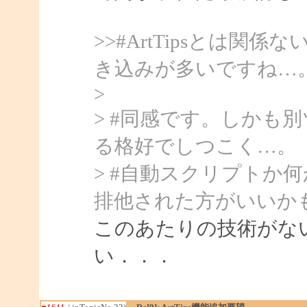
>>#ArtTipsとは
き込みが多いですね…
>
> #同感です。しかも
る格好でしつこく…。
> #自動スクリプトか
排他された方がいいか
このあたりの技術がな
い．．．