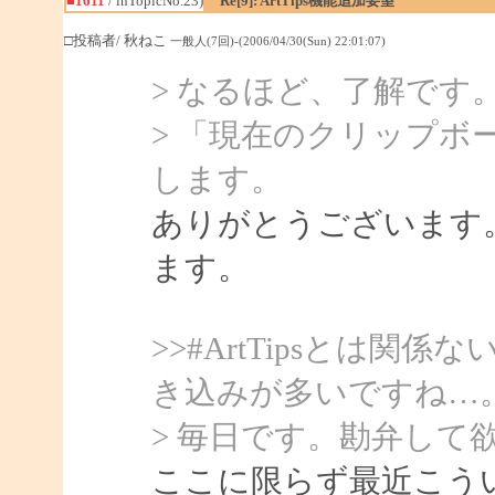
■1611
/ inTopicNo.23)
Re[9]: ArtTips機能追加要望
□投稿者/ 秋ねこ
一般人(7回)-(2006/04/30(Sun) 22:01:07)
> なるほど、了解です
> 「現在のクリップボ
します。
ありがとうございます
ます。
>>#ArtTipsとは
き込みが多いですね…
> 毎日です。勘弁して
ここに限らず最近こう