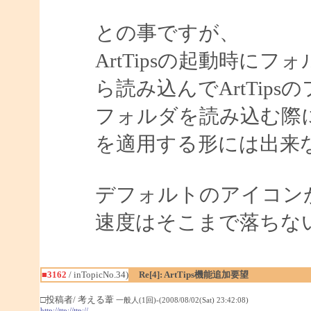
との事ですが、
ArtTipsの起動時に
ら読み込んでArtTip
フォルダを読み込む際
を適用する形には出来
デフォルトのアイコン
速度はそこまで落ちな
■3162
/ inTopicNo.34)
Re[4]: ArtTips機能追加要望
□投稿者/ 考える葦
一般人(1回)-(2008/08/02(Sat) 23:42:08)
http://ttp://ttp://