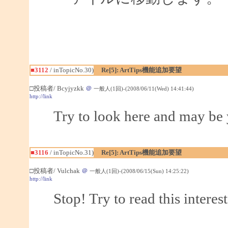
■3112
/ inTopicNo.30)
Re[5]: ArtTips機能追加要望
□投稿者/ Bcyjyzkk
＠
一般人(1回)-(2008/06/11(Wed) 14:41:44)
http://link
Try to look here and may be 
■3116
/ inTopicNo.31)
Re[5]: ArtTips機能追加要望
□投稿者/ Vulchak
＠
一般人(1回)-(2008/06/15(Sun) 14:25:22)
http://link
Stop! Try to read this interes