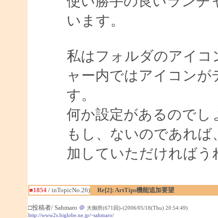
使い勝手の良いランチ
います。
私はフォルダのアイコ
ャー内ではアイコンが
す。
何か設定があるのでし
もし、ないのであれば
加していただければう
■1854
/ inTopicNo.26)
Re[2]: ArtTips機能追加要望
□投稿者/ Sahmaro
＠
大御所(671回)-(2006/05/18(Thu) 20:54:49)
http://www2s.biglobe.ne.jp/~sahmaro/