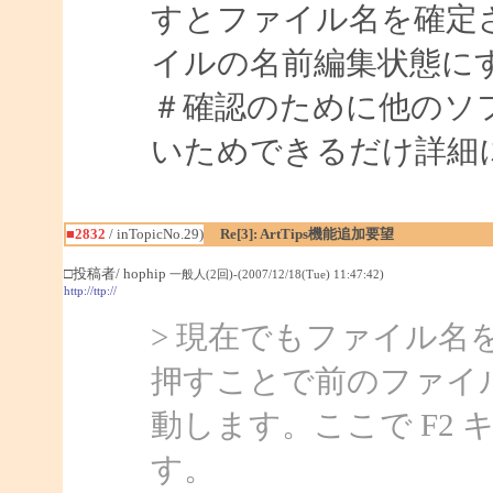
すとファイル名を確定
イルの名前編集状態に
＃確認のために他のソ
いためできるだけ詳細
■2832
/ inTopicNo.29)
Re[3]: ArtTips機能追加要望
□投稿者/ hophip
一般人(2回)-(2007/12/18(Tue) 11:47:42)
http://ttp://
> 現在でもファイル名
押すことで前のファイ
動します。ここで F2
す。