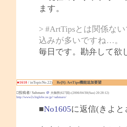
ます。
> #ArtTipsとは
込みが多いですね…。
毎日です。勘弁して欲
■1610
/ inTopicNo.22)
Re[9]: ArtTips機能追加要望
□投稿者/ Sahmaro
＠
大御所(627回)-(2006/04/30(Sun) 20:28:12)
http://www2s.biglobe.ne.jp/~sahmaro/
■
No1605
に返信(きよと