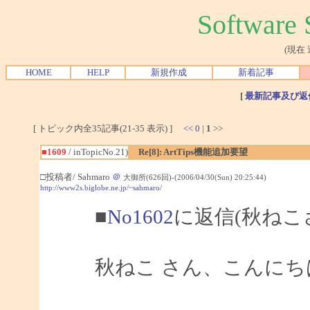
Softwar
(現在
HOME
HELP
新規作成
新着記事
[
最新記事及び返
[ トピック内全35記事(21-35 表示) ]
<<
0
|
1
>>
■1609
/ inTopicNo.21)
Re[8]: ArtTips機能追加要望
□投稿者/ Sahmaro
＠
大御所(626回)-(2006/04/30(Sun) 20:25:44)
http://www2s.biglobe.ne.jp/~sahmaro/
■
No1602
に返信(秋ねこ
秋ねこ さん、こんにちは、