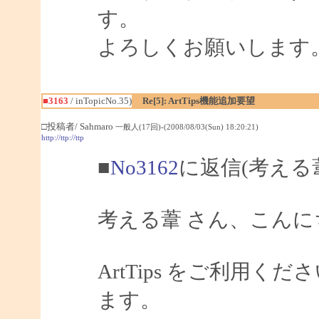
す。
よろしくお願いします
■3163
/ inTopicNo.35)
Re[5]: ArtTips機能追加要望
□投稿者/ Sahmaro
一般人(17回)-(2008/08/03(Sun) 18:20:21)
http://ttp://ttp
■
No3162
に返信(考える
考える葦 さん、こんにちは
ArtTips をご利用
ます。