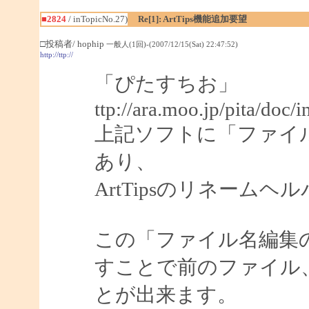
■2824
/ inTopicNo.27)
Re[1]: ArtTips機能追加要望
□投稿者/ hophip
一般人(1回)-(2007/12/15(Sat) 22:47:52)
http://ttp://
「ぴたすちお」
ttp://ara.moo.jp/pita/doc/
上記ソフトに「ファイ
あり、
ArtTipsのリネーム
この「ファイル名編集
すことで前のファイル
とが出来ます。