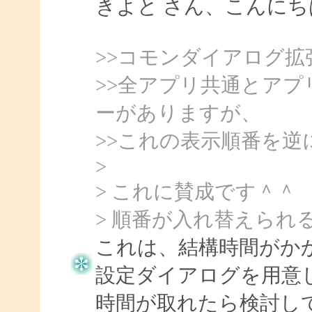
きよと さん、こんにちは、
>>コモンダイアログ
>>全アプリ共通とア
ーがありますが、
>>これの表示順番を
>
> これに賛成です＾＾
> 順番が入れ替えられる
これは、結構時間がか
設定ダイアログを用意
時間が取れたら検討し