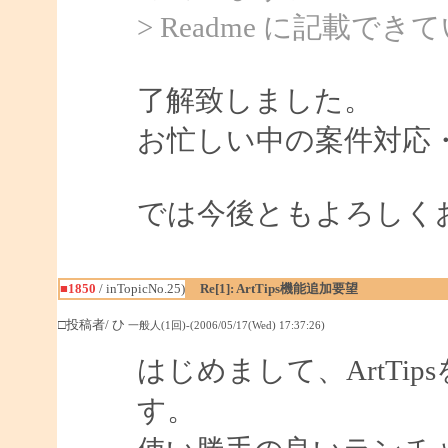
> Readme に記載
了解致しました。
お忙しい中の案件対応
では今後ともよろしく
■1850
/ inTopicNo.25)
Re[1]: ArtTips機能追加要望
□投稿者/ ひ
一般人(1回)-(2006/05/17(Wed) 17:37:26)
はじめまして、ArtTi
す。