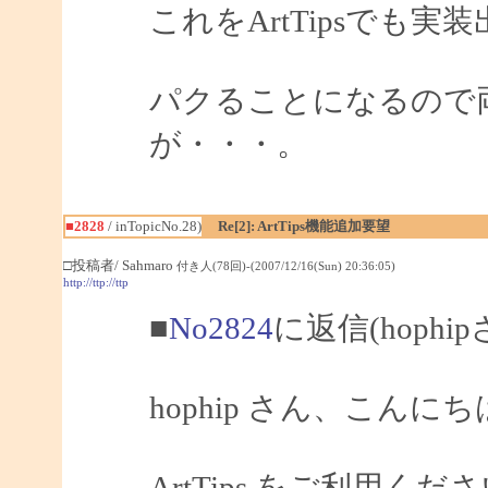
これをArtTipsでも
パクることになるので
が・・・。
■2828
/ inTopicNo.28)
Re[2]: ArtTips機能追加要望
□投稿者/ Sahmaro
付き人(78回)-(2007/12/16(Sun) 20:36:05)
http://ttp://ttp
■
No2824
に返信(hophi
hophip さん、こんにちは
ArtTips をご利用