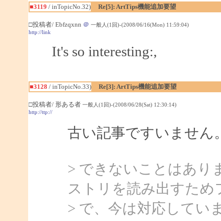
■3119
/ inTopicNo.32)
Re[5]: ArtTips機能追加要望
□投稿者/ Ebfzqxnn
＠
一般人(1回)-(2008/06/16(Mon) 11:59:04)
http://link
It's so interesting:,
■3128
/ inTopicNo.33)
Re[3]: ArtTips機能追加要望
□投稿者/ 形ある者
一般人(1回)-(2008/06/28(Sat) 12:30:14)
http://ttp://
古い記事ですいません
> できないことはあ
ストリを読み出すため
> で、今は対応してい