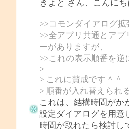
きよと さん、こんにちは、
>>コモンダイアログ
>>全アプリ共通とア
ーがありますが、
>>これの表示順番を
>
> これに賛成です＾＾
> 順番が入れ替えられる
これは、結構時間がか
設定ダイアログを用意
時間が取れたら検討し