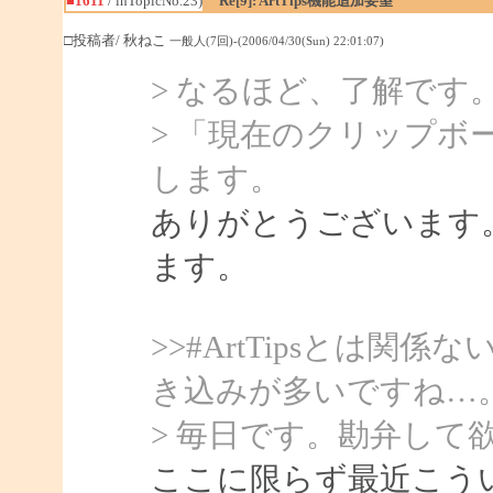
■1611
/ inTopicNo.23)
Re[9]: ArtTips機能追加要望
□投稿者/ 秋ねこ
一般人(7回)-(2006/04/30(Sun) 22:01:07)
> なるほど、了解です
> 「現在のクリップボ
します。
ありがとうございます
ます。
>>#ArtTipsとは
き込みが多いですね…
> 毎日です。勘弁して
ここに限らず最近こう