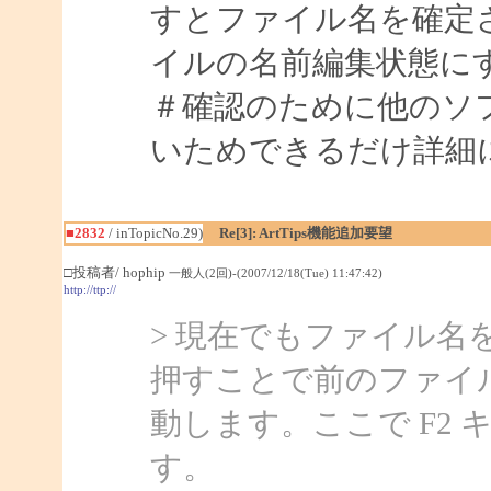
すとファイル名を確定
イルの名前編集状態に
＃確認のために他のソ
いためできるだけ詳細
■2832
/ inTopicNo.29)
Re[3]: ArtTips機能追加要望
□投稿者/ hophip
一般人(2回)-(2007/12/18(Tue) 11:47:42)
http://ttp://
> 現在でもファイル名
押すことで前のファイ
動します。ここで F2
す。