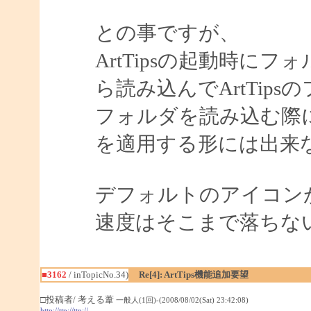
との事ですが、
ArtTipsの起動時に
ら読み込んでArtTip
フォルダを読み込む際
を適用する形には出来
デフォルトのアイコン
速度はそこまで落ちな
■3162
/ inTopicNo.34)
Re[4]: ArtTips機能追加要望
□投稿者/ 考える葦
一般人(1回)-(2008/08/02(Sat) 23:42:08)
http://ttp://ttp://