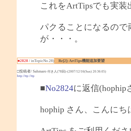
これをArtTipsでも
パクることになるので
が・・・。
■2828
/ inTopicNo.28)
Re[2]: ArtTips機能追加要望
□投稿者/ Sahmaro
付き人(78回)-(2007/12/16(Sun) 20:36:05)
http://ttp://ttp
■
No2824
に返信(hophi
hophip さん、こんにちは
ArtTips をご利用