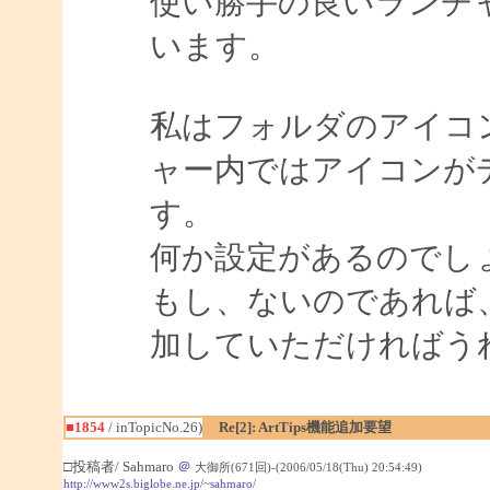
使い勝手の良いランチ
います。
私はフォルダのアイコ
ャー内ではアイコンが
す。
何か設定があるのでし
もし、ないのであれば
加していただければう
■1854
/ inTopicNo.26)
Re[2]: ArtTips機能追加要望
□投稿者/ Sahmaro
＠
大御所(671回)-(2006/05/18(Thu) 20:54:49)
http://www2s.biglobe.ne.jp/~sahmaro/