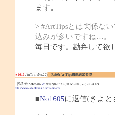
ます。
> #ArtTipsとは
込みが多いですね…。
毎日です。勘弁して欲
■1610
/ inTopicNo.22)
Re[9]: ArtTips機能追加要望
□投稿者/ Sahmaro
＠
大御所(627回)-(2006/04/30(Sun) 20:28:12)
http://www2s.biglobe.ne.jp/~sahmaro/
■
No1605
に返信(きよと