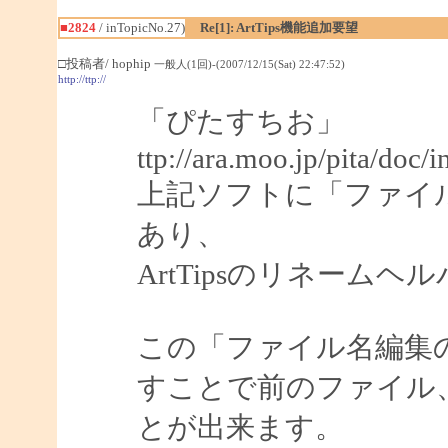
■2824
/ inTopicNo.27)
Re[1]: ArtTips機能追加要望
□投稿者/ hophip
一般人(1回)-(2007/12/15(Sat) 22:47:52)
http://ttp://
「ぴたすちお」
ttp://ara.moo.jp/pita/doc/
上記ソフトに「ファイ
あり、
ArtTipsのリネーム
この「ファイル名編集
すことで前のファイル
とが出来ます。