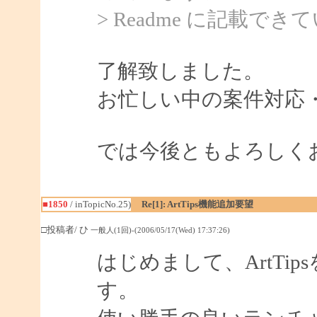
> Readme に記載
了解致しました。
お忙しい中の案件対応
では今後ともよろしく
■1850
/ inTopicNo.25)
Re[1]: ArtTips機能追加要望
□投稿者/ ひ
一般人(1回)-(2006/05/17(Wed) 17:37:26)
はじめまして、ArtTi
す。