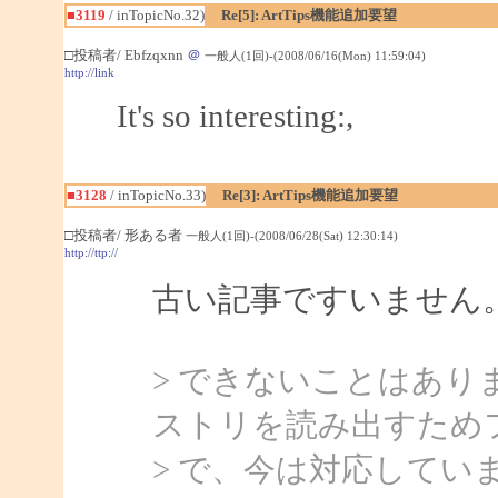
■3119
/ inTopicNo.32)
Re[5]: ArtTips機能追加要望
□投稿者/ Ebfzqxnn
＠
一般人(1回)-(2008/06/16(Mon) 11:59:04)
http://link
It's so interesting:,
■3128
/ inTopicNo.33)
Re[3]: ArtTips機能追加要望
□投稿者/ 形ある者
一般人(1回)-(2008/06/28(Sat) 12:30:14)
http://ttp://
古い記事ですいません
> できないことはあ
ストリを読み出すため
> で、今は対応してい