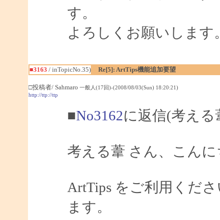
す。
よろしくお願いします
■3163
/ inTopicNo.35)
Re[5]: ArtTips機能追加要望
□投稿者/ Sahmaro
一般人(17回)-(2008/08/03(Sun) 18:20:21)
http://ttp://ttp
■
No3162
に返信(考える
考える葦 さん、こんにちは
ArtTips をご利用
ます。