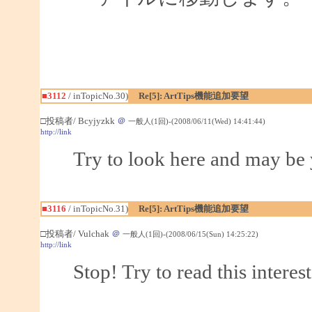
■3112
/ inTopicNo.30)
Re[5]: ArtTips機能追加要望
□投稿者/ Bcyjyzkk
＠
一般人(1回)-(2008/06/11(Wed) 14:41:44)
http://link
Try to look here and may be 
■3116
/ inTopicNo.31)
Re[5]: ArtTips機能追加要望
□投稿者/ Vulchak
＠
一般人(1回)-(2008/06/15(Sun) 14:25:22)
http://link
Stop! Try to read this interes