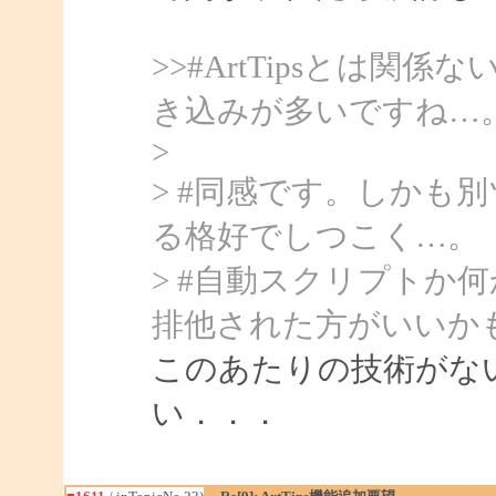
>>#ArtTipsとは
き込みが多いですね…
>
> #同感です。しかも
る格好でしつこく…。
> #自動スクリプトか
排他された方がいいか
このあたりの技術がな
い．．．