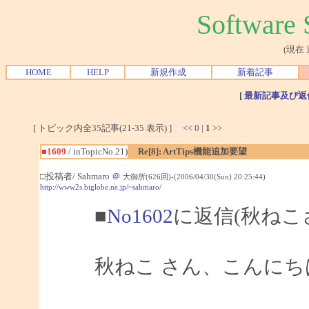
Softwar
(現在
HOME
HELP
新規作成
新着記事
[
最新記事及び返
[ トピック内全35記事(21-35 表示) ]
<<
0
|
1
>>
■1609
/ inTopicNo.21)
Re[8]: ArtTips機能追加要望
□投稿者/ Sahmaro
＠
大御所(626回)-(2006/04/30(Sun) 20:25:44)
http://www2s.biglobe.ne.jp/~sahmaro/
■
No1602
に返信(秋ねこ
秋ねこ さん、こんにちは、