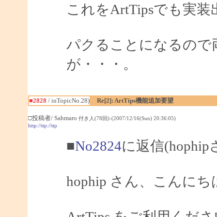
これをArtTipsでも
パクることになるので
が・・・。
■2828
/ inTopicNo.28)
Re[2]: ArtTips機能追加要望
□投稿者/ Sahmaro
付き人(78回)-(2007/12/16(Sun) 20:36:05)
http://ttp://ttp
■
No2824
に返信(hophi
hophip さん、こんにちは
ArtTips をご利用