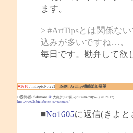
ます。
> #ArtTipsとは
込みが多いですね…。
毎日です。勘弁して欲
■1610
/ inTopicNo.22)
Re[9]: ArtTips機能追加要望
□投稿者/ Sahmaro
＠
大御所(627回)-(2006/04/30(Sun) 20:28:12)
http://www2s.biglobe.ne.jp/~sahmaro/
■
No1605
に返信(きよと