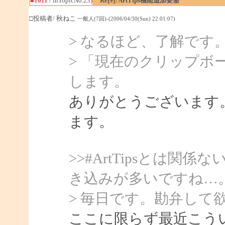
■1611
/ inTopicNo.23)
Re[9]: ArtTips機能追加要望
□投稿者/ 秋ねこ
一般人(7回)-(2006/04/30(Sun) 22:01:07)
> なるほど、了解です
> 「現在のクリップボ
します。
ありがとうございます
ます。
>>#ArtTipsとは
き込みが多いですね…
> 毎日です。勘弁して
ここに限らず最近こう