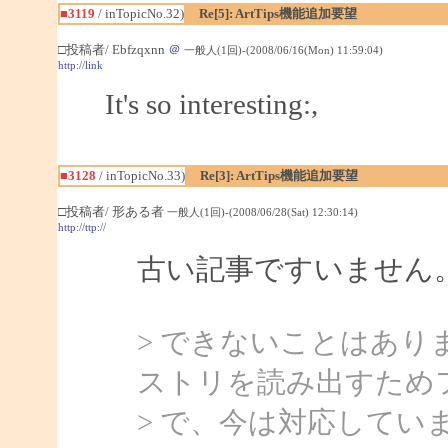
■3119
/ inTopicNo.32)
Re[5]: ArtTips機能追加要望
□投稿者/ Ebfzqxnn
＠
一般人(1回)-(2008/06/16(Mon) 11:59:04)
http://link
It's so interesting:,
■3128
/ inTopicNo.33)
Re[3]: ArtTips機能追加要望
□投稿者/ 形ある者
一般人(1回)-(2008/06/28(Sat) 12:30:14)
http://ttp://
古い記事ですいません
> できないことはあ
ストリを読み出すため
> で、今は対応してい