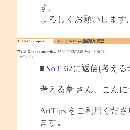
す。
よろしくお願いします
■3163
/ inTopicNo.35)
Re[5]: ArtTips機能追加要望
□投稿者/ Sahmaro
一般人(17回)-(2008/08/03(Sun) 18:20:21)
http://ttp://ttp
■
No3162
に返信(考える
考える葦 さん、こんにちは
ArtTips をご利用
ます。