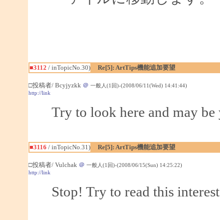
■3112
/ inTopicNo.30)
Re[5]: ArtTips機能追加要望
□投稿者/ Bcyjyzkk
＠
一般人(1回)-(2008/06/11(Wed) 14:41:44)
http://link
Try to look here and may be 
■3116
/ inTopicNo.31)
Re[5]: ArtTips機能追加要望
□投稿者/ Vulchak
＠
一般人(1回)-(2008/06/15(Sun) 14:25:22)
http://link
Stop! Try to read this interes