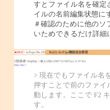
すとファイル名を確定
イルの名前編集状態に
＃確認のために他のソ
いためできるだけ詳細
■2832
/ inTopicNo.29)
Re[3]: ArtTips機能追加要望
□投稿者/ hophip
一般人(2回)-(2007/12/18(Tue) 11:47:42)
http://ttp://
> 現在でもファイル名
押すことで前のファイ
動します。ここで F2
す。