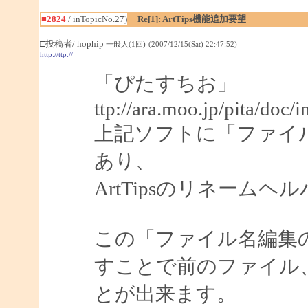
■2824
/ inTopicNo.27)
Re[1]: ArtTips機能追加要望
□投稿者/ hophip
一般人(1回)-(2007/12/15(Sat) 22:47:52)
http://ttp://
「ぴたすちお」
ttp://ara.moo.jp/pita/doc/
上記ソフトに「ファイ
あり、
ArtTipsのリネーム
この「ファイル名編集
すことで前のファイル
とが出来ます。