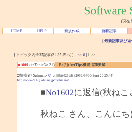
Softwar
(現在
HOME
HELP
新規作成
新着記事
[
最新記事及び返
[ トピック内全35記事(21-35 表示) ]
<<
0
|
1
>>
■1609
/ inTopicNo.21)
Re[8]: ArtTips機能追加要望
□投稿者/ Sahmaro
＠
大御所(626回)-(2006/04/30(Sun) 20:25:44)
http://www2s.biglobe.ne.jp/~sahmaro/
■
No1602
に返信(秋ねこ
秋ねこ さん、こんにちは、