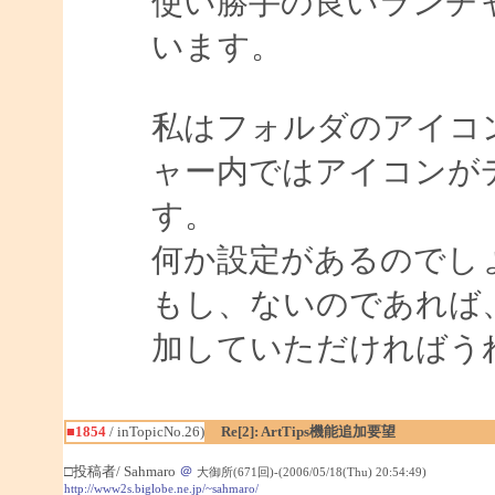
使い勝手の良いランチ
います。
私はフォルダのアイコ
ャー内ではアイコンが
す。
何か設定があるのでし
もし、ないのであれば
加していただければう
■1854
/ inTopicNo.26)
Re[2]: ArtTips機能追加要望
□投稿者/ Sahmaro
＠
大御所(671回)-(2006/05/18(Thu) 20:54:49)
http://www2s.biglobe.ne.jp/~sahmaro/