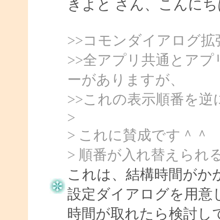
きよと さん、こんにちは、
>>コモンダイアログ
>>全アプリ共通とア
ーがありますが、
>>これの表示順番を
>
> これに賛成です＾＾
> 順番が入れ替えられる
これは、結構時間がか
設定ダイアログを用意
時間が取れたら検討し