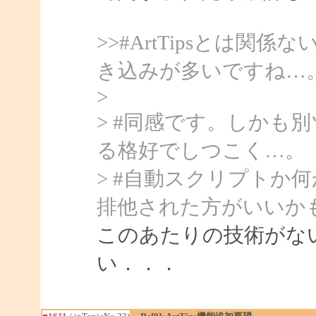
>>#ArtTipsとは
き込みが多いですね…
>
> #同感です。しかも
る格好でしつこく…。
> #自動スクリプトか
排他された方がいいか
このあたりの技術がな
い．．．