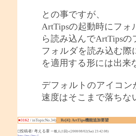
との事ですが、
ArtTipsの起動時に
ら読み込んでArtTip
フォルダを読み込む際
を適用する形には出来
デフォルトのアイコン
速度はそこまで落ちな
■3162
/ inTopicNo.34)
Re[4]: ArtTips機能追加要望
□投稿者/ 考える葦
一般人(1回)-(2008/08/02(Sat) 23:42:08)
http://ttp://ttp://