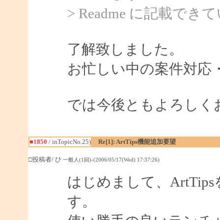
> Readme に記載
了解致しました。
お忙しい中の案件対応
では今後ともよろしく
■1850
/ inTopicNo.25)
Re[1]: ArtTips機能追加要望
□投稿者/ ひ
一般人(1回)-(2006/05/17(Wed) 17:37:26)
はじめまして、ArtTi
す。