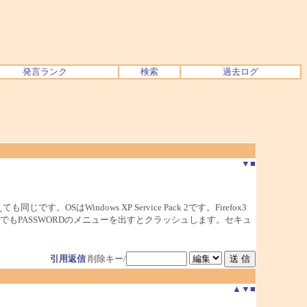
発言ランク
検索
過去ログ
▼
■
す。OSはWindows XP Service Pack 2です。Firefox3
もPASSWORDのメニューを出すとクラッシュします。セキュ
引用返信
削除キー/
▲
▼
■