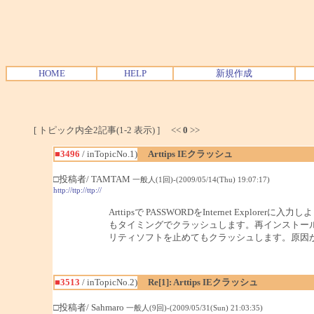
HOME
HELP
新規作成
[ トピック内全2記事(1-2 表示) ] <<
0
>>
■3496
/ inTopicNo.1)
Arttips IEクラッシュ
□投稿者/ TAMTAM
一般人(1回)-(2009/05/14(Thu) 19:07:17)
http://ttp://ttp://
Arttipsで PASSWORDをInternet Explor
もタイミングでクラッシュします。再インストール
リティソフトを止めてもクラッシュします。原因
■3513
/ inTopicNo.2)
Re[1]: Arttips IEクラッシュ
□投稿者/ Sahmaro
一般人(9回)-(2009/05/31(Sun) 21:03:35)