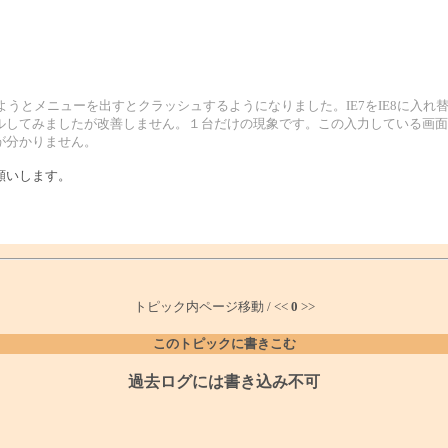
orerに入力しようとメニューを出すとクラッシュするようになりました。IE7をIE8に入れ替えても同じ
してみましたが改善しません。１台だけの現象です。この入力している画面で
が分かりません。
願いします。
トピック内ページ移動 / <<
0
>>
このトピックに書きこむ
過去ログには書き込み不可