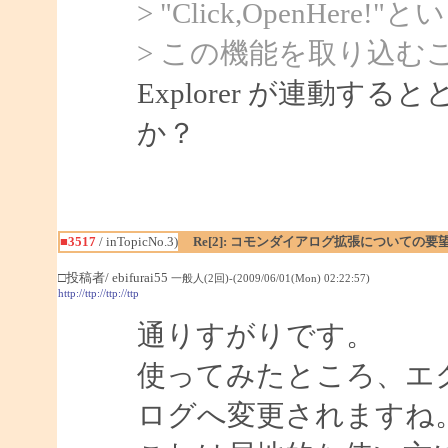
> "Click,OpenH
> この機能を取り込む
Explorer が連動
か？
■3517
/ inTopicNo.3)
Re[2]: コモンダイアログ拡張についての要
□投稿者/ ebifurai55
一般人(2回)-(2009/06/01(Mon) 02:22:57)
http://ttp://ttp://ttp
通りすがりです。
使ってみたところ、エ
ログへ変更されますね