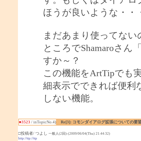
ほうが良いような・・
まだあまり使ってない
ところでShamaro
すか～？
この機能をArtTip
細表示でできれば便利
しない機能。
■3523
/ inTopicNo.4)
Re[3]: コモンダイアログ拡張についての要
□投稿者/ つよし
一般人(2回)-(2009/06/04(Thu) 21:44:32)
http://ttp://ttp