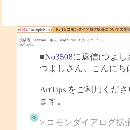
■3512
/ inTopicNo.2)
Re[1]: コモンダイアログ拡張についての要
□投稿者/ Sahmaro
一般人(8回)-(2009/05/31(Sun) 21:02:38)
http://ttp://ttp
■
No3508
に返信(つよし
つよしさん、こんにちは、
ArtTips をご利用
ます。
> コモンダイアログ拡