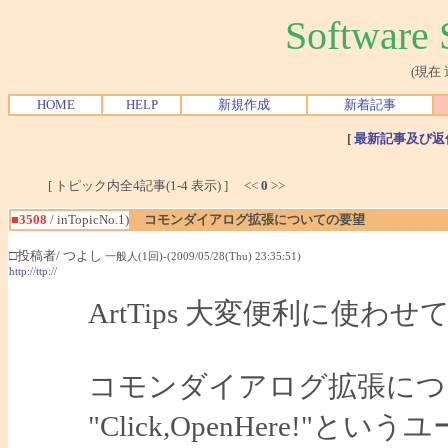
Softwar
(現在
HOME
HELP
新規作成
新着記事
[
最新記事及び返
[ トピック内全4記事(1-4 表示) ] <<
0
>>
■3508
/ inTopicNo.1)
コモンダイアログ拡張についての要望
□投稿者/ つよし
一般人(1回)-(2009/05/28(Thu) 23:35:51)
http://ttp://
ArtTips 大変便利に使わ
コモンダイアログ拡張につ
"Click,OpenHere!