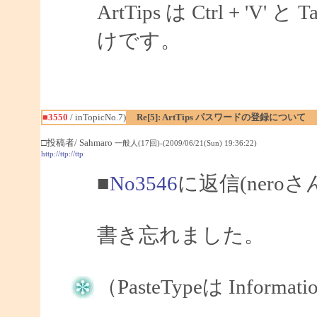
ArtTips は Ctrl + 
けです。
■3550
/ inTopicNo.7)
Re[5]: ArtTips パスワードの登録について
□投稿者/ Sahmaro
一般人(17回)-(2009/06/21(Sun) 19:36:22)
http://ttp://ttp
■
No3546
に返信(nero
書き忘れました。
（PasteTypeは Informat