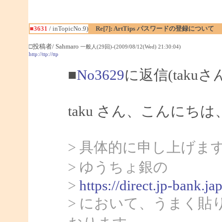
■3631
/ inTopicNo.9)
Re[7]: ArtTips パスワードの登録について
□投稿者/ Sahmaro
一般人(29回)-(2009/08/12(Wed) 21:30:04)
http://ttp://ttp
■
No3629
に返信(takuさ
taku さん、こんにちは、
> 具体的に申し上げま
> ゆうちょ銀の
>
https://direct.jp-bank
> において、うまく