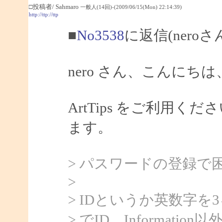
□投稿者/ Sahmaro
一般人(14回)-(2009/06/15(Mon) 22:14:39)
http://ttp://ttp
■
No3538
に返信(nero
nero さん、こんにちは、
ArtTips をご利用
ます。
> パスワードの登録で
>
> IDというか英数字
> でID、Informat