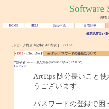
Softwar
(現在
HOME
HELP
新規作成
新着記事
[
最新記事及び返
[ トピック内全10記事(1-10 表示) ] <<
0
>>
■3538
/ inTopicNo.1)
ArtTips パスワードの登録について
□投稿者/ nero
一般人(1回)-(2009/06/15(Mon) 17:49:35)
http://ttp://
ArtTips 随分長い
うございます。
パスワードの登録で困