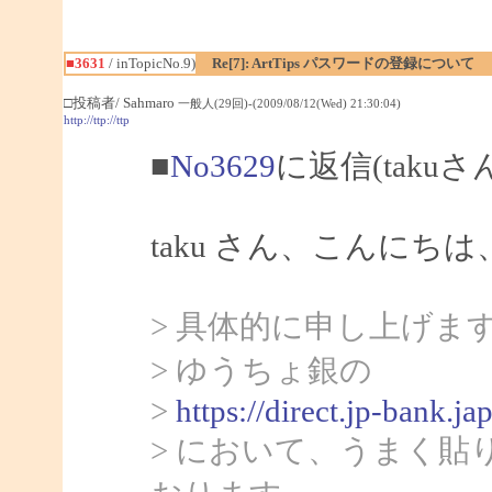
■3631
/ inTopicNo.9)
Re[7]: ArtTips パスワードの登録について
□投稿者/ Sahmaro
一般人(29回)-(2009/08/12(Wed) 21:30:04)
http://ttp://ttp
■
No3629
に返信(takuさ
taku さん、こんにちは、
> 具体的に申し上げま
> ゆうちょ銀の
>
https://direct.jp-bank
> において、うまく