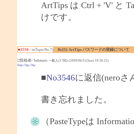
ArtTips は Ctrl + 
けです。
■3550
/ inTopicNo.7)
Re[5]: ArtTips パスワードの登録について
□投稿者/ Sahmaro
一般人(17回)-(2009/06/21(Sun) 19:36:22)
http://ttp://ttp
■
No3546
に返信(nero
書き忘れました。
（PasteTypeは Informat