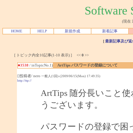
Softwar
(現在
HOME
HELP
新規作成
新着記事
[
最新記事及び返
[ トピック内全10記事(1-10 表示) ] <<
0
>>
■3538
/ inTopicNo.1)
ArtTips パスワードの登録について
□投稿者/ nero
一般人(1回)-(2009/06/15(Mon) 17:49:35)
http://ttp://
ArtTips 随分長い
うございます。
パスワードの登録で困