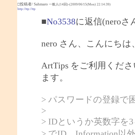
□投稿者/ Sahmaro
一般人(14回)-(2009/06/15(Mon) 22:14:39)
http://ttp://ttp
■
No3538
に返信(nero
nero さん、こんにちは、
ArtTips をご利用
ます。
> パスワードの登録で
>
> IDというか英数字
> でID、Informat