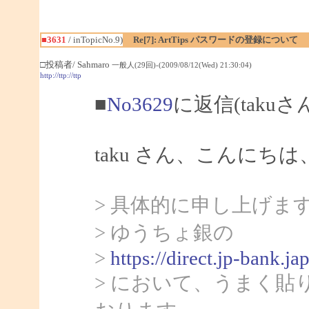
■3631
/ inTopicNo.9)
Re[7]: ArtTips パスワードの登録について
□投稿者/ Sahmaro
一般人(29回)-(2009/08/12(Wed) 21:30:04)
http://ttp://ttp
■
No3629
に返信(takuさ
taku さん、こんにちは、
> 具体的に申し上げま
> ゆうちょ銀の
>
https://direct.jp-bank
> において、うまく