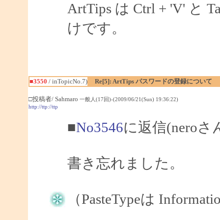
ArtTips は Ctrl + 
けです。
■3550
/ inTopicNo.7)
Re[5]: ArtTips パスワードの登録について
□投稿者/ Sahmaro
一般人(17回)-(2009/06/21(Sun) 19:36:22)
http://ttp://ttp
■
No3546
に返信(nero
書き忘れました。
（PasteTypeは Informat