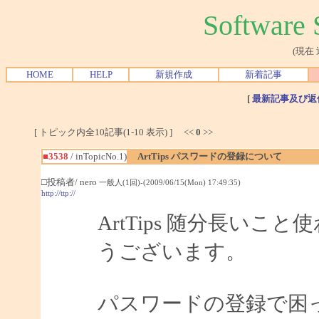
Softwar
(現在
HOME
HELP
新規作成
新着記事
[
最新記事及び返
[ トピック内全10記事(1-10 表示) ] <<
0
>>
■3538
/ inTopicNo.1)
ArtTips パスワードの登録について
□投稿者/ nero
一般人(1回)-(2009/06/15(Mon) 17:49:35)
http://ttp://
ArtTips 随分長い
うございます。
パスワードの登録で困