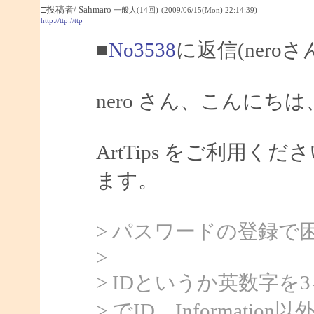
□投稿者/ Sahmaro
一般人(14回)-(2009/06/15(Mon) 22:14:39)
http://ttp://ttp
■
No3538
に返信(nero
nero さん、こんにちは、
ArtTips をご利用
ます。
> パスワードの登録で
>
> IDというか英数字
> でID、Informat