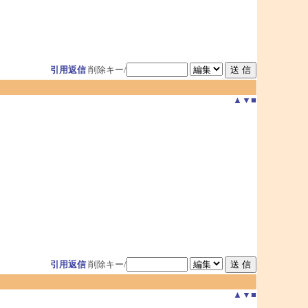
引用返信
削除キー/
▲
▼
■
引用返信
削除キー/
▲
▼
■