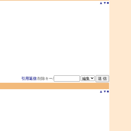
▲
▼
■
引用返信
削除キー/
▲
▼
■