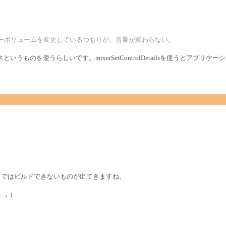
tails() でマスターボリュームを変更しているつもりが、音量が変わらない。
ターフェイスというものを使うらしいです。mixerSetControlDetailsを使うとア
。
C++ 5.0 ではビルドできないものが出てきますね。
．．）