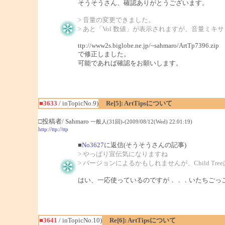
そうそうさん、確認ありがとうございます。
> 音量の変更できました。
> あと「Vol 数値」が表示されますが、音量ミキ
ttp://www2s.biglobe.ne.jp/~sahmaro/ArtTp7396.zip
で修正しました。
可能であれば確認をお願いします。
■3633
/ inTopicNo.9)
Re[5]: ArtTipsについて
□投稿者/ Sahmaro
一般人(31回)-(2009/08/12(Wed) 22:01:19)
http://ttp://ttp
■
No3627
に返信(そうそうさんの記事)
> やっぱり宣伝気になりますね
> バージョンによるかもしれませんが、Child T
はい、一応使っているのですが．．．いたちごっ
■3641
/ inTopicNo.10)
Re[6]: ArtTipsについて