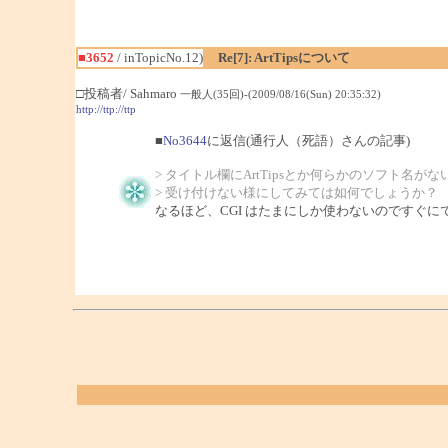
■3652
/ inTopicNo.12)
Re[7]: ArtTipsについて
□投稿者/ Sahmaro
一般人(35回)-(2009/08/16(Sun) 20:35:32)
http://ttp://ttp
■
No3644
に返信(通行人（死語）さんの記事)
> タイトル欄にArtTipsとか何らかのソフト名が
> 受け付けない様にしてみては如何でしょうか？
なるほど、CGI はたまにしか使わないのですぐ