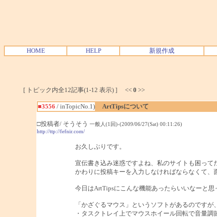
HOME
HELP
新規作成
[ トピック内全12記事(1-12 表示) ] <<
0
>>
■3556
/ inTopicNo.1)
ArtTipsについて
□投稿者/ そうそう
一般人(1回)-(2009/06/27(Sat) 00:11:26)
http://ttp://fefnir.com/
お久しぶりです。
宣伝書き込み迷惑ですよね、私のサイトも困って
かわりに投稿キーを入力しなければならなくて、
今日はArtTipsにこんな機能あったらいいなーと
「かざぐるマウス」というソフトがあるのですが
・タスクトレイ上でマウスホイール回転で音量調節