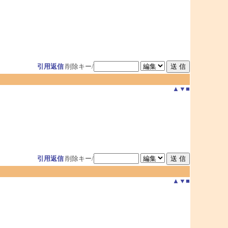
引用返信
削除キー/
▲
▼
■
引用返信
削除キー/
▲
▼
■