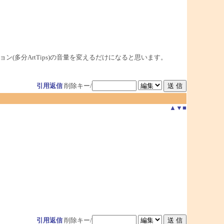
プリケーション(多分ArtTips)の音量を変えるだけになると思います。
引用返信
削除キー/
▲
▼
■
引用返信
削除キー/