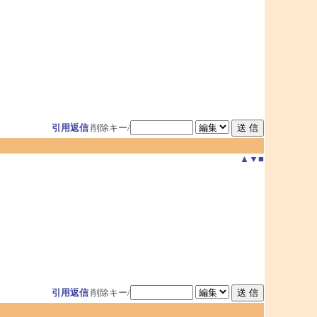
引用返信
削除キー/
▲
▼
■
引用返信
削除キー/