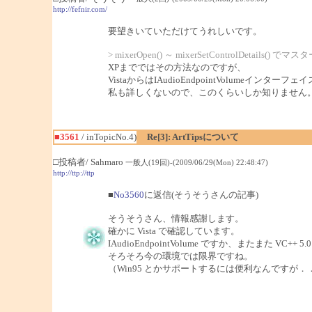
http://fefnir.com/
要望きいていただけてうれしいです。
> mixerOpen() ～ mixerSetControlDe
XPまでではその方法なのですが、
VistaからはIAudioEndpointVolumeイン
私も詳しくないので、このくらいしか知りません
■3561
/ inTopicNo.4)
Re[3]: ArtTipsについて
□投稿者/ Sahmaro
一般人(19回)-(2009/06/29(Mon) 22:48:47)
http://ttp://ttp
■
No3560
に返信(そうそうさんの記事)
そうそうさん、情報感謝します。
確かに Vista で確認しています。
IAudioEndpointVolume ですか、またまた V
そろそろ今の環境では限界ですね。
（Win95 とかサポートするには便利なんですが．