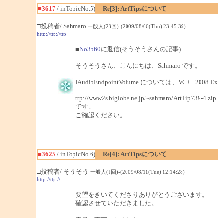
■3617
/ inTopicNo.5)
Re[3]: ArtTipsについて
□投稿者/ Sahmaro
一般人(28回)-(2009/08/06(Thu) 23:45:39)
http://ttp://ttp
■
No3560
に返信(そうそうさんの記事)
そうそうさん、こんにちは、Sahmaro です。
IAudioEndpointVolume については、VC++ 2008
ttp://www2s.biglobe.ne.jp/~sahmaro/ArtTip739-4.zip
です。
ご確認ください。
■3625
/ inTopicNo.6)
Re[4]: ArtTipsについて
□投稿者/ そうそう
一般人(1回)-(2009/08/11(Tue) 12:14:28)
http://ttp://
要望をきいてくださりありがとうございます。
確認させていただきました。