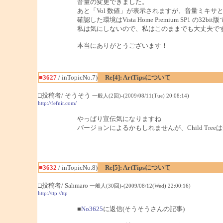
音量の変更できました。
あと「Vol 数値」が表示されますが、音量ミキサ
確認した環境はVista Home Premium SP1 の32bit
私は気にしないので、私はこのままでも大丈夫で
本当にありがとうございます！
■3627
/ inTopicNo.7)
Re[4]: ArtTipsについて
□投稿者/ そうそう
一般人(2回)-(2009/08/11(Tue) 20:08:14)
http://fefnir.com/
やっぱり宣伝気になりますね
バージョンによるかもしれませんが、Child Tr
■3632
/ inTopicNo.8)
Re[5]: ArtTipsについて
□投稿者/ Sahmaro
一般人(30回)-(2009/08/12(Wed) 22:00:16)
http://ttp://ttp
■
No3625
に返信(そうそうさんの記事)