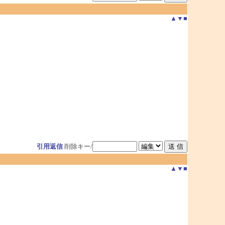
▲
▼
■
引用返信
削除キー/
▲
▼
■