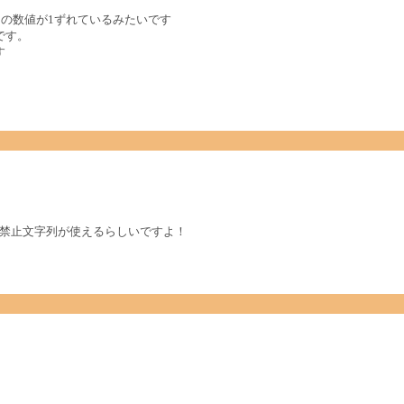
との数値が1ずれているみたいです
版です。
す
eeは禁止文字列が使えるらしいですよ！