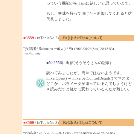
っていう機能がArtTipsに欲しいと思っています。
もし、興味を持って頂けたら追加してくれると嬉
失礼しました。
■3559
/ inTopicNo.2)
Re[1]: ArtTipsについて
□投稿者/ Sahmaro
一般人(18回)-(2009/06/28(Sun) 20:13:53)
http://ttp://ttp
■
No3556
に返信(そうそうさんの記事)
調べてみましたが、簡単ではないようです。
mixerOpen() ～ mixerSetControlDet
どこか、パラメータが違っているんでしょうけど
＃読みだすと確かに変わっているんだが難しい。
■3560
/ inTopicNo.3)
Re[2]: ArtTipsについて
□投稿者/ そうそう
一般人(2回)-(2009/06/29(Mon) 20:06:00)