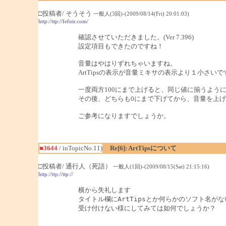
□投稿者/ そうそう
一般人(3回)-(2009/08/14(Fri) 20:01:03)
http://ttp://fefnir.com/
確認させていただきました。(Ver 7.396)
設定項目もできたのですね！
音量はやはりずれちゃいますね。
ArtTipsの表示が音量ミキサの表示より１小さいで
一度両方100にまで上げると、同じ値に揃うよう
その後、どちらも0にまで下げてから、音量を上
ご参考になりますでしょうか。
■3644
/ inTopicNo.11)
Re[6]: ArtTipsについて
□投稿者/ 通行人（死語）
一般人(1回)-(2009/08/15(Sat) 21:15:16)
http://ttp://ttp://
横から失礼します

タイトル欄にArtTipsとか何らかのソフト名がな
受け付けない様にしてみては如何でしょうか？