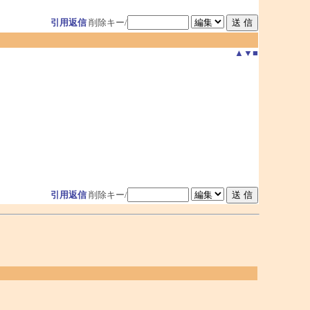
引用返信
削除キー/
▲
▼
■
引用返信
削除キー/