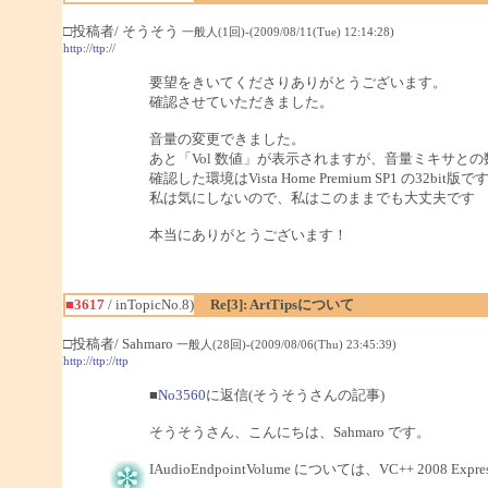
□投稿者/ そうそう
一般人(1回)-(2009/08/11(Tue) 12:14:28)
http://ttp://
要望をきいてくださりありがとうございます。
確認させていただきました。
音量の変更できました。
あと「Vol 数値」が表示されますが、音量ミキサと
確認した環境はVista Home Premium SP1 の32bit版で
私は気にしないので、私はこのままでも大丈夫です
本当にありがとうございます！
■3617
/ inTopicNo.8)
Re[3]: ArtTipsについて
□投稿者/ Sahmaro
一般人(28回)-(2009/08/06(Thu) 23:45:39)
http://ttp://ttp
■
No3560
に返信(そうそうさんの記事)
そうそうさん、こんにちは、Sahmaro です。
IAudioEndpointVolume については、VC++ 2008 E