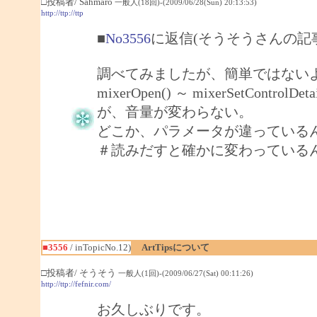
□投稿者/ Sahmaro
一般人(18回)-(2009/06/28(Sun) 20:13:53)
http://ttp://ttp
■
No3556
に返信(そうそうさんの記
調べてみましたが、簡単ではない
mixerOpen() ～ mixerSetCo
が、音量が変わらない。
どこか、パラメータが違っている
＃読みだすと確かに変わっている
■3556
/ inTopicNo.12)
ArtTipsについて
□投稿者/ そうそう
一般人(1回)-(2009/06/27(Sat) 00:11:26)
http://ttp://fefnir.com/
お久しぶりです。