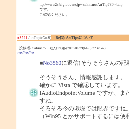
ttp://www2s.biglobe.ne.jp/~sahmaro/ArtTip739-4.zip
です。
ご確認ください。
■3561
/ inTopicNo.9)
Re[3]: ArtTipsについて
□投稿者/ Sahmaro
一般人(19回)-(2009/06/29(Mon) 22:48:47)
http://ttp://ttp
■
No3560
に返信(そうそうさんの記
そうそうさん、情報感謝します。
確かに Vista で確認しています。
IAudioEndpointVolume で
すね。
そろそろ今の環境では限界ですね
（Win95 とかサポートするには