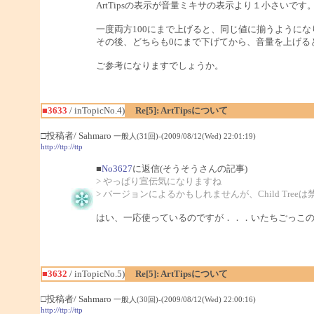
ArtTipsの表示が音量ミキサの表示より１小さいです
一度両方100にまで上げると、同じ値に揃うようにな
その後、どちらも0にまで下げてから、音量を上げる
ご参考になりますでしょうか。
■3633
/ inTopicNo.4)
Re[5]: ArtTipsについて
□投稿者/ Sahmaro
一般人(31回)-(2009/08/12(Wed) 22:01:19)
http://ttp://ttp
■
No3627
に返信(そうそうさんの記事)
> やっぱり宣伝気になりますね
> バージョンによるかもしれませんが、Child Tre
はい、一応使っているのですが．．．いたちごっこ
■3632
/ inTopicNo.5)
Re[5]: ArtTipsについて
□投稿者/ Sahmaro
一般人(30回)-(2009/08/12(Wed) 22:00:16)
http://ttp://ttp