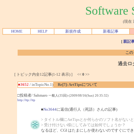
Softwar
(現在
HOME
HELP
新規作成
新着記事
[
親記
この
過去ロ
[ トピック内全12記事(1-12 表示) ] <<
0
>>
■3652
/ inTopicNo.1)
Re[7]: ArtTipsについて
□投稿者/ Sahmaro
一般人(35回)-(2009/08/16(Sun) 20:35:32)
http://ttp://ttp
■
No3644
に返信(通行人（死語）さんの記事)
> タイトル欄にArtTipsとか何らかのソフト名がない
> 受け付けない様にしてみては如何でしょうか？
なるほど、CGI はたまにしか使わないのですぐにで