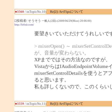
■3560
/ inTopicNo.10)
Re[2]: ArtTipsについて
□投稿者/ そうそう
一般人(2回)-(2009/06/29(Mon) 20:06:00)
http://fefnir.com/
要望きいていただけてうれしいで
> mixerOpen() ～ mixerSet
が、音量が変わらない。
XPまでではその方法なのですが、
VistaからはIAudioEndpoin
mixerSetControlDetails
ると思います。
私も詳しくないので、このくらい
■3559
/ inTopicNo.11)
Re[1]: ArtTipsについて