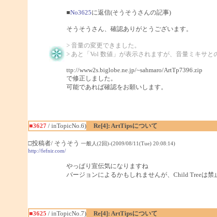
■
No3625
に返信(そうそうさんの記事)
そうそうさん、確認ありがとうございます。
> 音量の変更できました。
> あと「Vol 数値」が表示されますが、音量ミキサ
ttp://www2s.biglobe.ne.jp/~sahmaro/ArtTp7396.zip
で修正しました。
可能であれば確認をお願いします。
■3627
/ inTopicNo.6)
Re[4]: ArtTipsについて
□投稿者/ そうそう
一般人(2回)-(2009/08/11(Tue) 20:08:14)
http://fefnir.com/
やっぱり宣伝気になりますね
バージョンによるかもしれませんが、Child Tree
■3625
/ inTopicNo.7)
Re[4]: ArtTipsについて