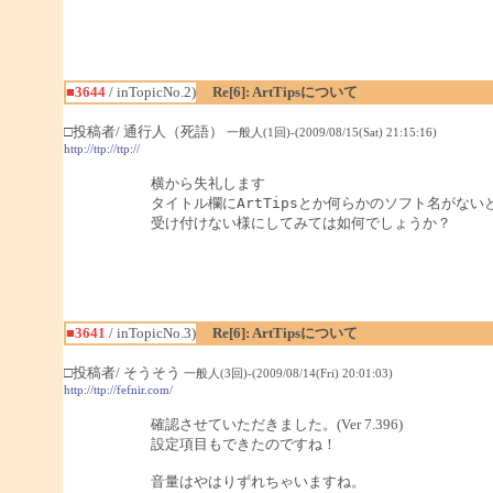
■3644
/ inTopicNo.2)
Re[6]: ArtTipsについて
□投稿者/ 通行人（死語）
一般人(1回)-(2009/08/15(Sat) 21:15:16)
http://ttp://ttp://
横から失礼します

タイトル欄にArtTipsとか何らかのソフト名がないと
受け付けない様にしてみては如何でしょうか？
■3641
/ inTopicNo.3)
Re[6]: ArtTipsについて
□投稿者/ そうそう
一般人(3回)-(2009/08/14(Fri) 20:01:03)
http://ttp://fefnir.com/
確認させていただきました。(Ver 7.396)
設定項目もできたのですね！
音量はやはりずれちゃいますね。