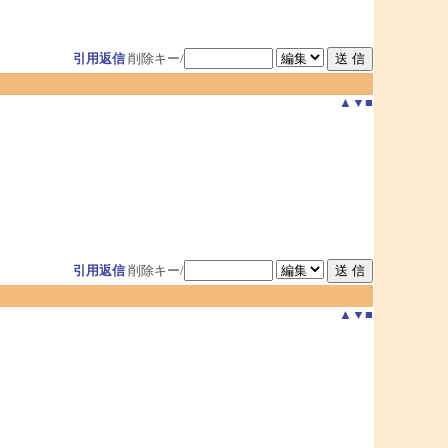
引用返信
削除キー/
▲
▼
■
引用返信
削除キー/
▲
▼
■