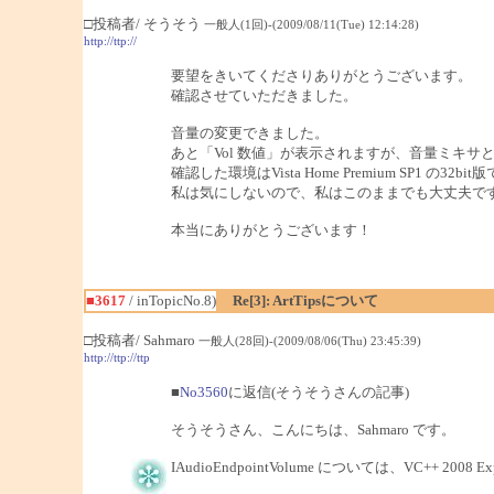
□投稿者/ そうそう
一般人(1回)-(2009/08/11(Tue) 12:14:28)
http://ttp://
要望をきいてくださりありがとうございます。
確認させていただきました。
音量の変更できました。
あと「Vol 数値」が表示されますが、音量ミキサ
確認した環境はVista Home Premium SP1 の32bit
私は気にしないので、私はこのままでも大丈夫で
本当にありがとうございます！
■3617
/ inTopicNo.8)
Re[3]: ArtTipsについて
□投稿者/ Sahmaro
一般人(28回)-(2009/08/06(Thu) 23:45:39)
http://ttp://ttp
■
No3560
に返信(そうそうさんの記事)
そうそうさん、こんにちは、Sahmaro です。
IAudioEndpointVolume については、VC++ 2008