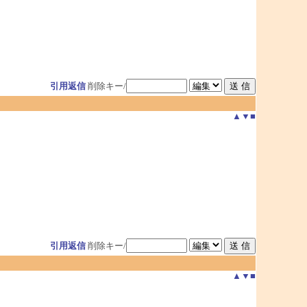
引用返信
削除キー/
▲
▼
■
引用返信
削除キー/
▲
▼
■