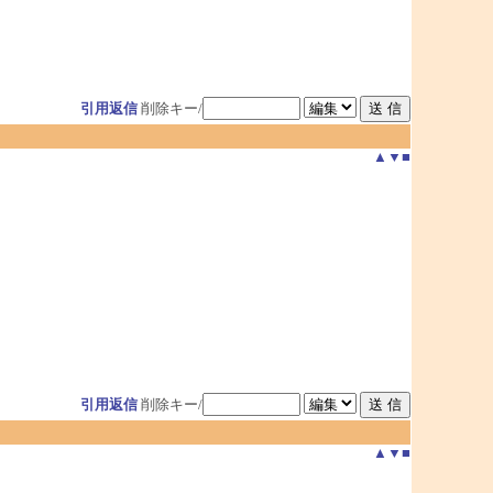
引用返信
削除キー/
▲
▼
■
引用返信
削除キー/
▲
▼
■