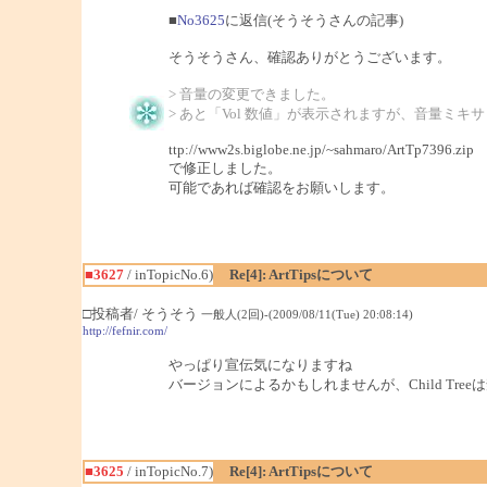
■
No3625
に返信(そうそうさんの記事)
そうそうさん、確認ありがとうございます。
> 音量の変更できました。
> あと「Vol 数値」が表示されますが、音量ミキ
ttp://www2s.biglobe.ne.jp/~sahmaro/ArtTp7396.zip
で修正しました。
可能であれば確認をお願いします。
■3627
/ inTopicNo.6)
Re[4]: ArtTipsについて
□投稿者/ そうそう
一般人(2回)-(2009/08/11(Tue) 20:08:14)
http://fefnir.com/
やっぱり宣伝気になりますね
バージョンによるかもしれませんが、Child Tr
■3625
/ inTopicNo.7)
Re[4]: ArtTipsについて