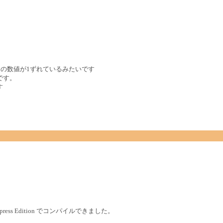
との数値が1ずれているみたいです
版です。
す
 Express Edition でコンパイルできました。