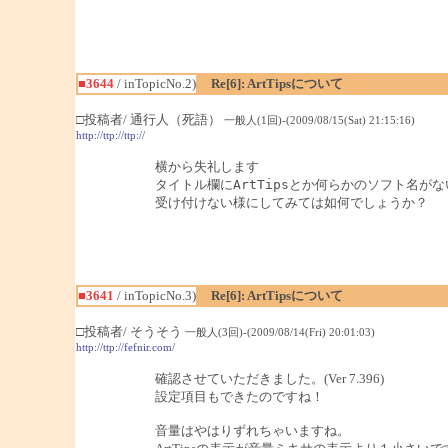
■3644
/ inTopicNo.2)
Re[6]: ArtTipsについて
□投稿者/ 通行人（死語）
一般人(1回)-(2009/08/15(Sat) 21:15:16)
http://ttp://ttp://
横から失礼します

タイトル欄にArtTipsとか何らかのソフト名がな
受け付けない様にしてみては如何でしょうか？
■3641
/ inTopicNo.3)
Re[6]: ArtTipsについて
□投稿者/ そうそう
一般人(3回)-(2009/08/14(Fri) 20:01:03)
http://ttp://fefnir.com/
確認させていただきました。(Ver 7.396)
設定項目もできたのですね！
音量はやはりずれちゃいますね。