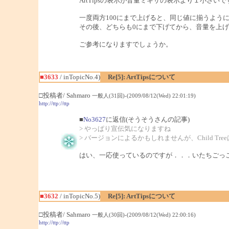
ArtTipsの表示が音量ミキサの表示より１小さいで
一度両方100にまで上げると、同じ値に揃うよう
その後、どちらも0にまで下げてから、音量を上
ご参考になりますでしょうか。
■3633
/ inTopicNo.4)
Re[5]: ArtTipsについて
□投稿者/ Sahmaro
一般人(31回)-(2009/08/12(Wed) 22:01:19)
http://ttp://ttp
■
No3627
に返信(そうそうさんの記事)
> やっぱり宣伝気になりますね
> バージョンによるかもしれませんが、Child T
はい、一応使っているのですが．．．いたちごっ
■3632
/ inTopicNo.5)
Re[5]: ArtTipsについて
□投稿者/ Sahmaro
一般人(30回)-(2009/08/12(Wed) 22:00:16)
http://ttp://ttp