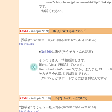
ttp://www2s.biglobe.ne.jp/~sahmaro/ArtTip739-4.zip
です。
ご確認ください。
■3561
/ inTopicNo.9)
Re[3]: ArtTipsについて
□投稿者/ Sahmaro
一般人(19回)-(2009/06/29(Mon) 22:48:47)
http://ttp://ttp
■
No3560
に返信(そうそうさんの記事)
そうそうさん、情報感謝します。
確かに Vista で確認しています。
IAudioEndpointVolume ですか、またまた V
そろそろ今の環境では限界ですね。
（Win95 とかサポートするには便利なんですが．
■3560
/ inTopicNo.10)
Re[2]: ArtTipsについて
□投稿者/ そうそう
一般人(2回)-(2009/06/29(Mon) 20:06:00)
http://fefnir.com/