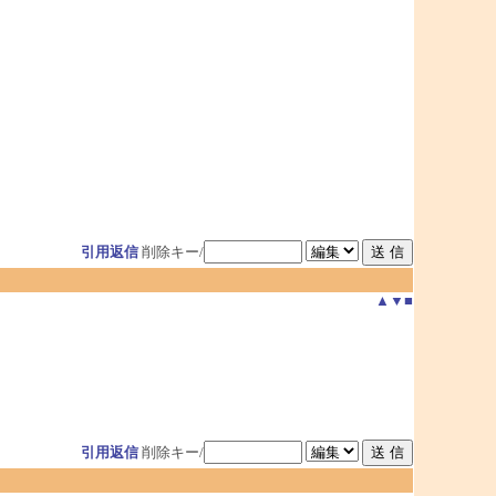
引用返信
削除キー/
▲
▼
■
引用返信
削除キー/