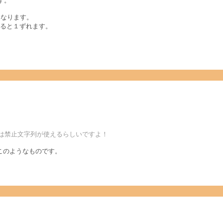
す。
になります。
げると１ずれます。
reeは禁止文字列が使えるらしいですよ！
このようなものです。