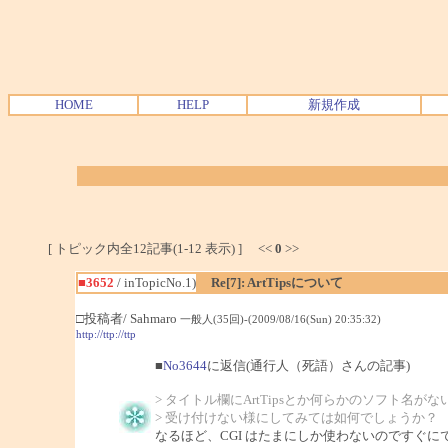
HOME
HELP
新規作成
[ トピック内全12記事(1-12 表示) ] <<
0
>>
■3652
/ inTopicNo.1)
Re[7]: ArtTipsについて
□投稿者/ Sahmaro
一般人(35回)-(2009/08/16(Sun) 20:35:32)
http://ttp://ttp
■
No3644
に返信(通行人（死語）さんの記事)
> タイトル欄にArtTipsとか何らかのソフト名が
> 受け付けない様にしてみては如何でしょうか？
なるほど、CGI はたまにしか使わないのですぐ