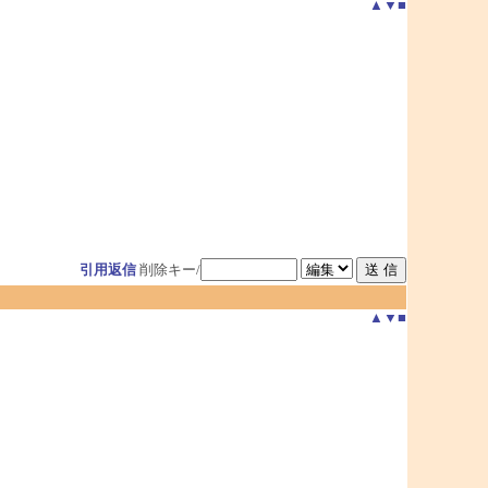
▲
▼
■
引用返信
削除キー/
▲
▼
■