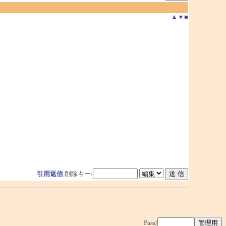
▲
▼
■
引用返信
削除キー/
Pass/