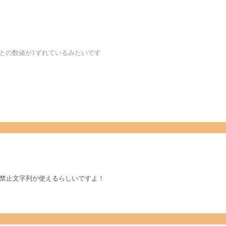
サとの数値が1ずれているみたいです
eeは禁止文字列が使えるらしいですよ！