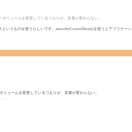
tails() でマスターボリュームを変更しているつもりが、音量が変わらない。
ターフェイスというものを使うらしいです。mixerSetControlDetailsを使うとア
。
ails() でマスターボリュームを変更しているつもりが、音量が変わらない。
．．．