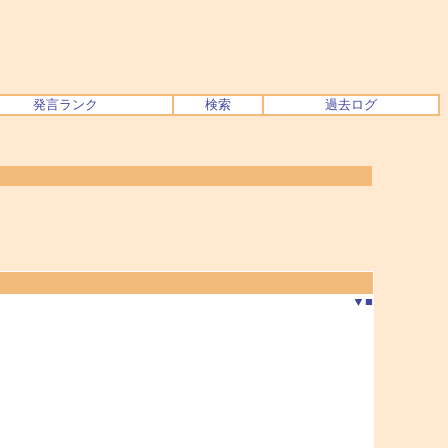
発言ランク
検索
過去ログ
▼
■