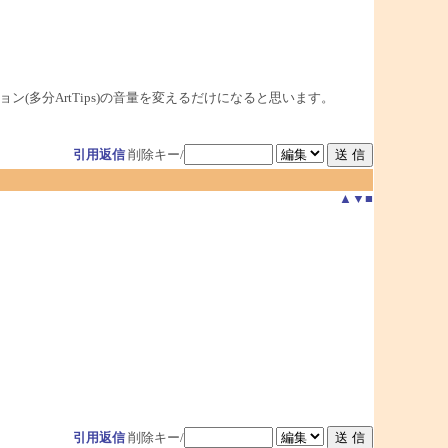
プリケーション(多分ArtTips)の音量を変えるだけになると思います。
引用返信
削除キー/
▲
▼
■
引用返信
削除キー/