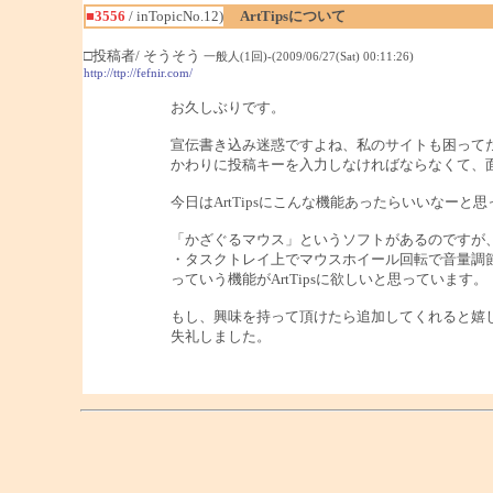
■3556
/ inTopicNo.12)
ArtTipsについて
□投稿者/ そうそう
一般人(1回)-(2009/06/27(Sat) 00:11:26)
http://ttp://fefnir.com/
お久しぶりです。
宣伝書き込み迷惑ですよね、私のサイトも困って
かわりに投稿キーを入力しなければならなくて、
今日はArtTipsにこんな機能あったらいいなーと
「かざぐるマウス」というソフトがあるのですが
・タスクトレイ上でマウスホイール回転で音量調節
っていう機能がArtTipsに欲しいと思っています。
もし、興味を持って頂けたら追加してくれると嬉
失礼しました。