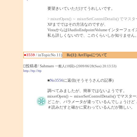
要望きいていただけてうれしいです。
> mixerOpen() ～ mixerSetControlDe
XPまでではその方法なのですが、
VistaからはIAudioEndpointVolumeイン
私も詳しくないので、このくらいしか知りません
■3559
/ inTopicNo.11)
Re[1]: ArtTipsについて
□投稿者/ Sahmaro
一般人(18回)-(2009/06/28(Sun) 20:13:53)
http://ttp://ttp
■
No3556
に返信(そうそうさんの記事)
調べてみましたが、簡単ではないようです。
mixerOpen() ～ mixerSetControlDet
どこか、パラメータが違っているんでしょうけど
＃読みだすと確かに変わっているんだが難しい。