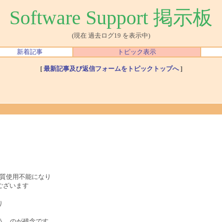
Software Support 掲示板
(現在 過去ログ19 を表示中)
新着記事
トピック表示
[
最新記事及び返信フォームをトピックトップへ
]
実質使用不能になり
ございます
り
まう のが残念です