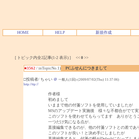
HOME
HELP
新規作成
[ トピック内全2記事(1-2 表示) ] <<
0
>>
■3562
/ inTopicNo.1)
PCふせんにつきまして
□投稿者/ ちゃい
＠
一般人(1回)-(2009/07/02(Thu) 11:37:06)
http://ttp://
作者様
初めまして
いままで他の付箋ソフトを使用していましたが
MSのアップデート実施後 様々な不都合がでて
このソフトを使わせてもらってます ありがとう
一つだけ気になる点が..
直接編集できるのが、他の付箋ソフトとの差であ
このソフトが良い！と決め手にしましたが
直接編集すると、付箋の幅がDefaultになってし