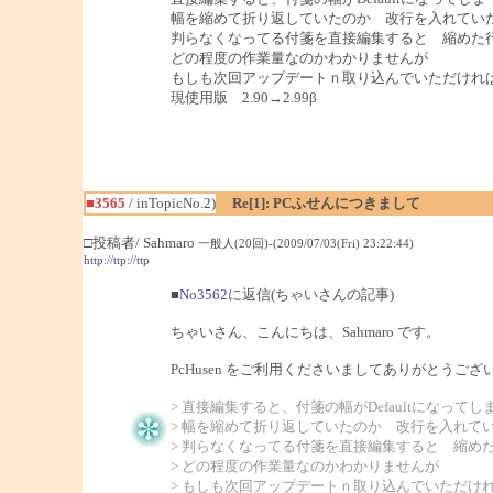
幅を縮めて折り返していたのか 改行を入れてい
判らなくなってる付箋を直接編集すると 縮めた
どの程度の作業量なのかわかりませんが
もしも次回アップデートｎ取り込んでいただけれ
現使用版 2.90→2.99β
■3565
/ inTopicNo.2)
Re[1]: PCふせんにつきまして
□投稿者/ Sahmaro
一般人(20回)-(2009/07/03(Fri) 23:22:44)
http://ttp://ttp
■
No3562
に返信(ちゃいさんの記事)
ちゃいさん、こんにちは、Sahmaro です。
PcHusen をご利用くださいましてありがとうござ
> 直接編集すると、付箋の幅がDefaultになって
> 幅を縮めて折り返していたのか 改行を入れて
> 判らなくなってる付箋を直接編集すると 縮め
> どの程度の作業量なのかわかりませんが
> もしも次回アップデートｎ取り込んでいただけ