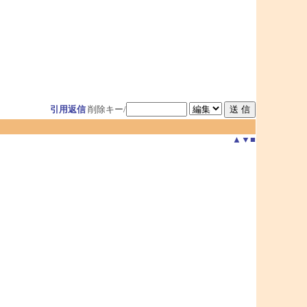
引用返信
削除キー/
▲
▼
■