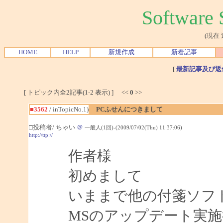
Softwar
(現在
HOME
HELP
新規作成
新着記事
[
最新記事及び返
[ トピック内全2記事(1-2 表示) ] <<
0
>>
■3562
/ inTopicNo.1)
PCふせんにつきまして
□投稿者/ ちゃい
＠
一般人(1回)-(2009/07/02(Thu) 11:37:06)
http://ttp://
作者様
初めまして
いままで他の付箋ソフ
MSのアップデート実