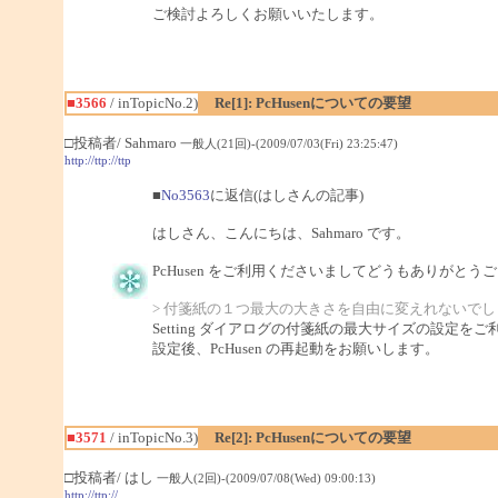
ご検討よろしくお願いいたします。
■3566
/ inTopicNo.2)
Re[1]: PcHusenについての要望
□投稿者/ Sahmaro
一般人(21回)-(2009/07/03(Fri) 23:25:47)
http://ttp://ttp
■
No3563
に返信(はしさんの記事)
はしさん、こんにちは、Sahmaro です。
PcHusen をご利用くださいましてどうもありがとう
> 付箋紙の１つ最大の大きさを自由に変えれないでし
Setting ダイアログの付箋紙の最大サイズの設定を
設定後、PcHusen の再起動をお願いします。
■3571
/ inTopicNo.3)
Re[2]: PcHusenについての要望
□投稿者/ はし
一般人(2回)-(2009/07/08(Wed) 09:00:13)
http://ttp://