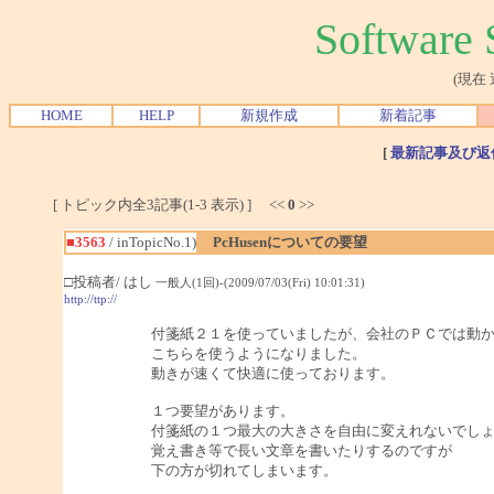
Softwar
(現在
HOME
HELP
新規作成
新着記事
[
最新記事及び返
[ トピック内全3記事(1-3 表示) ] <<
0
>>
■3563
/ inTopicNo.1)
PcHusenについての要望
□投稿者/ はし
一般人(1回)-(2009/07/03(Fri) 10:01:31)
http://ttp://
付箋紙２１を使っていましたが、会社のＰＣでは動
こちらを使うようになりました。
動きが速くて快適に使っております。
１つ要望があります。
付箋紙の１つ最大の大きさを自由に変えれないでし
覚え書き等で長い文章を書いたりするのですが
下の方が切れてしまいます。