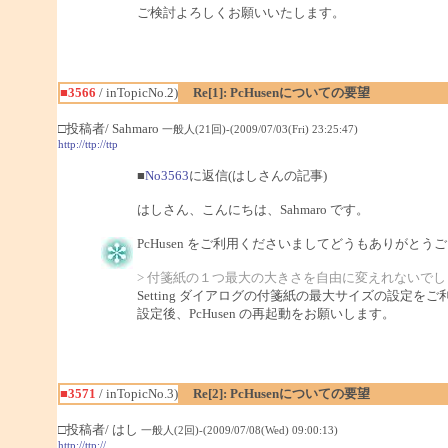
ご検討よろしくお願いいたします。
■3566
/ inTopicNo.2)
Re[1]: PcHusenについての要望
□投稿者/ Sahmaro
一般人(21回)-(2009/07/03(Fri) 23:25:47)
http://ttp://ttp
■
No3563
に返信(はしさんの記事)
はしさん、こんにちは、Sahmaro です。
PcHusen をご利用くださいましてどうもありがとう
> 付箋紙の１つ最大の大きさを自由に変えれないでし
Setting ダイアログの付箋紙の最大サイズの設定を
設定後、PcHusen の再起動をお願いします。
■3571
/ inTopicNo.3)
Re[2]: PcHusenについての要望
□投稿者/ はし
一般人(2回)-(2009/07/08(Wed) 09:00:13)
http://ttp://