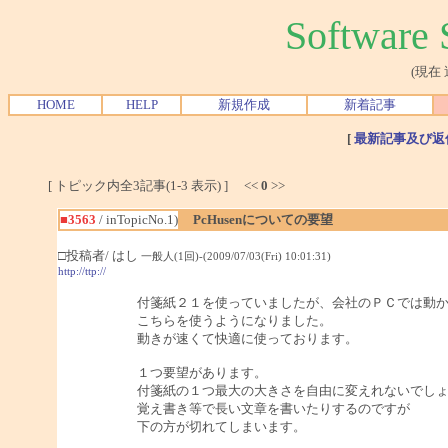
Softwar
(現在
HOME
HELP
新規作成
新着記事
[
最新記事及び返
[ トピック内全3記事(1-3 表示) ] <<
0
>>
■3563
/ inTopicNo.1)
PcHusenについての要望
□投稿者/ はし
一般人(1回)-(2009/07/03(Fri) 10:01:31)
http://ttp://
付箋紙２１を使っていましたが、会社のＰＣでは動
こちらを使うようになりました。
動きが速くて快適に使っております。
１つ要望があります。
付箋紙の１つ最大の大きさを自由に変えれないでし
覚え書き等で長い文章を書いたりするのですが
下の方が切れてしまいます。