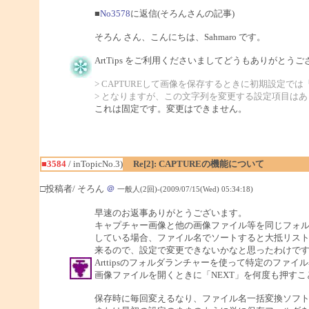
■
No3578
に返信(そろんさんの記事)
そろん さん、こんにちは、Sahmaro です。
ArtTips をご利用くださいましてどうもありがとう
> CAPTUREして画像を保存するときに初期設定では「Ar
> となりますが、この文字列を変更する設定項目は
これは固定です。変更はできません。
■3584
/ inTopicNo.3)
Re[2]: CAPTUREの機能について
□投稿者/ そろん
＠
一般人(2回)-(2009/07/15(Wed) 05:34:18)
早速のお返事ありがとうございます。
キャプチャー画像と他の画像ファイル等を同じフォ
している場合、ファイル名でソートすると大抵リストの
来るので、設定で変更できないかなと思ったわけで
Arttipsのフォルダランチャーを使って特定のファイ
画像ファイルを開くときに「NEXT」を何度も押すこと
保存時に毎回変えるなり、ファイル名一括変換ソフ