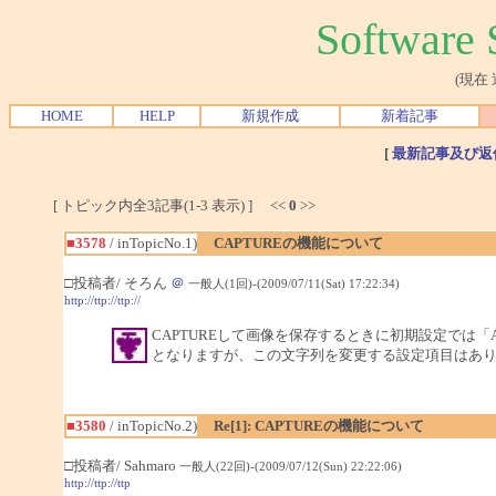
Softwar
(現在
HOME
HELP
新規作成
新着記事
[
最新記事及び返
[ トピック内全3記事(1-3 表示) ] <<
0
>>
■3578
/ inTopicNo.1)
CAPTUREの機能について
□投稿者/ そろん
＠
一般人(1回)-(2009/07/11(Sat) 17:22:34)
http://ttp://ttp://
CAPTUREして画像を保存するときに初期設定では「Art*
となりますが、この文字列を変更する設定項目はあ
■3580
/ inTopicNo.2)
Re[1]: CAPTUREの機能について
□投稿者/ Sahmaro
一般人(22回)-(2009/07/12(Sun) 22:22:06)
http://ttp://ttp