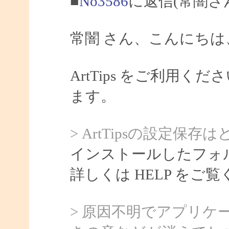
■
No3586
に返信(常闇さ
常闇 さん、こんにちは、S
ArtTips をご利用
ます。
> ArtTipsの設定
インストールしたフォルダ
詳しくは HELP をご
> 原因不明でアプリ