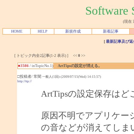
Softwar
(現在
HOME
HELP
新規作成
新着記事
[
最新記事及び返
[ トピック内全2記事(1-2 表示) ] <<
0
>>
■3586
/ inTopicNo.1)
ArtTipsの設定が消える。
□投稿者/ 常闇
一般人(1回)-(2009/07/15(Wed) 14:15:57)
http://ttp://
ArtTipsの設定保存
原因不明でアプリケー
の音などが消えてしまい