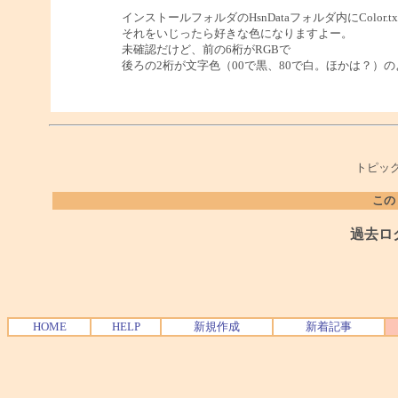
インストールフォルダのHsnDataフォルダ内にColor.
それをいじったら好きな色になりますよー。
未確認だけど、前の6桁がRGBで
後ろの2桁が文字色（00で黒、80で白。ほかは？）
トピック
この
過去ロ
HOME
HELP
新規作成
新着記事