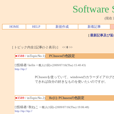
Softwar
(現在
HOME
HELP
新規作成
新着記事
[
最新記事及び返
[ トピック内全2記事(1-2 表示) ] <<
0
>>
■3588
/ inTopicNo.1)
PChusenの色設定
□投稿者/ kelis
一般人(1回)-(2009/07/16(Thu) 15:40:43)
http://ttp://
PChusenを使っていて、windowsのカラーダ
できれば自分の好きなものを使いたいのですが。
■3589
/ inTopicNo.2)
Re[1]: PChusenの色設定
□投稿者/ 秋ねこ
一般人(1回)-(2009/07/16(Thu) 19:06:48)
http://ttp://ttp://