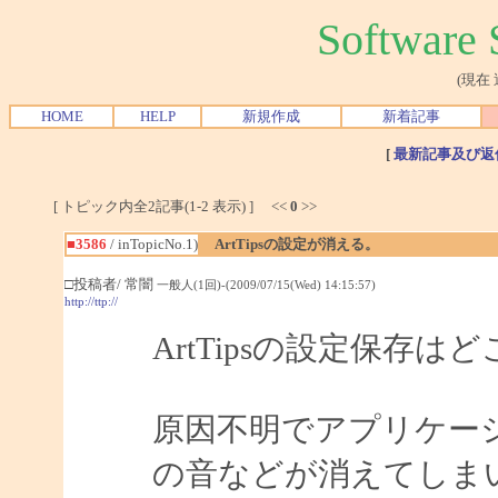
Softwar
(現在
HOME
HELP
新規作成
新着記事
[
最新記事及び返
[ トピック内全2記事(1-2 表示) ] <<
0
>>
■3586
/ inTopicNo.1)
ArtTipsの設定が消える。
□投稿者/ 常闇
一般人(1回)-(2009/07/15(Wed) 14:15:57)
http://ttp://
ArtTipsの設定保存
原因不明でアプリケー
の音などが消えてしまい