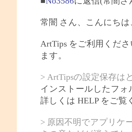
■
No3586
に返信(常闇さ
常闇 さん、こんにちは、S
ArtTips をご利用
ます。
> ArtTipsの設定
インストールしたフォルダ
詳しくは HELP をご
> 原因不明でアプリ