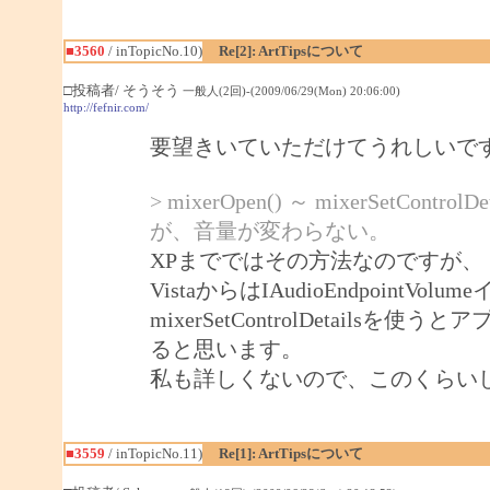
■3560
/ inTopicNo.10)
Re[2]: ArtTipsについて
□投稿者/ そうそう
一般人(2回)-(2009/06/29(Mon) 20:06:00)
http://fefnir.com/
要望きいていただけてうれしいで
> mixerOpen() ～ mixerSet
が、音量が変わらない。
XPまでではその方法なのですが、
VistaからはIAudioEndpoin
mixerSetControlDetails
ると思います。
私も詳しくないので、このくらい
■3559
/ inTopicNo.11)
Re[1]: ArtTipsについて