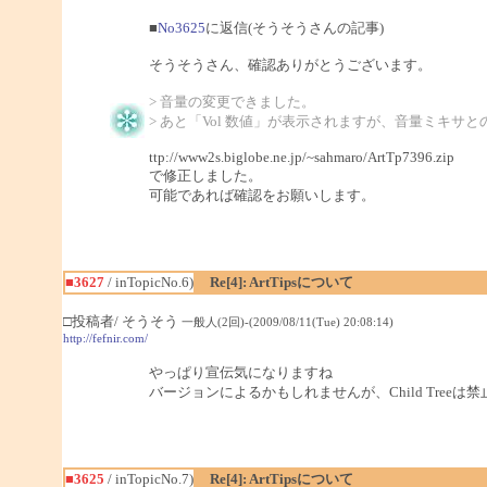
■
No3625
に返信(そうそうさんの記事)
そうそうさん、確認ありがとうございます。
> 音量の変更できました。
> あと「Vol 数値」が表示されますが、音量ミキサ
ttp://www2s.biglobe.ne.jp/~sahmaro/ArtTp7396.zip
で修正しました。
可能であれば確認をお願いします。
■3627
/ inTopicNo.6)
Re[4]: ArtTipsについて
□投稿者/ そうそう
一般人(2回)-(2009/08/11(Tue) 20:08:14)
http://fefnir.com/
やっぱり宣伝気になりますね
バージョンによるかもしれませんが、Child Tree
■3625
/ inTopicNo.7)
Re[4]: ArtTipsについて