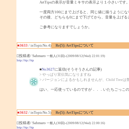
ArtTipsの表示が音量ミキサの表示より１小さいです
一度両方100にまで上げると、同じ値に揃うようにな
その後、どちらも0にまで下げてから、音量を上げる
ご参考になりますでしょうか。
■3633
/ inTopicNo.4)
Re[5]: ArtTipsについて
□投稿者/ Sahmaro
一般人(31回)-(2009/08/12(Wed) 22:01:19)
http://ttp://ttp
■
No3627
に返信(そうそうさんの記事)
> やっぱり宣伝気になりますね
> バージョンによるかもしれませんが、Child Tre
はい、一応使っているのですが．．．いたちごっこ
■3632
/ inTopicNo.5)
Re[5]: ArtTipsについて
□投稿者/ Sahmaro
一般人(30回)-(2009/08/12(Wed) 22:00:16)
http://ttp://ttp