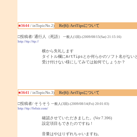
■3644
/ inTopicNo.2)
Re[6]: ArtTipsについて
□投稿者/ 通行人（死語）
一般人(1回)-(2009/08/15(Sat) 21:15:16)
http://ttp://ttp://
横から失礼します

タイトル欄にArtTipsとか何らかのソフト名がないと
受け付けない様にしてみては如何でしょうか？
■3641
/ inTopicNo.3)
Re[6]: ArtTipsについて
□投稿者/ そうそう
一般人(3回)-(2009/08/14(Fri) 20:01:03)
http://ttp://fefnir.com/
確認させていただきました。(Ver 7.396)
設定項目もできたのですね！
音量はやはりずれちゃいますね。