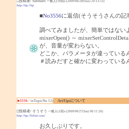
□投稿者/ Sahmaro
一般人(18回)-(2009/06/28(Sun) 20:13:53)
http://ttp://ttp
■
No3556
に返信(そうそうさんの記
調べてみましたが、簡単ではない
mixerOpen() ～ mixerSetCo
が、音量が変わらない。
どこか、パラメータが違っている
＃読みだすと確かに変わっている
■3556
/ inTopicNo.12)
ArtTipsについて
□投稿者/ そうそう
一般人(1回)-(2009/06/27(Sat) 00:11:26)
http://ttp://fefnir.com/
お久しぶりです。