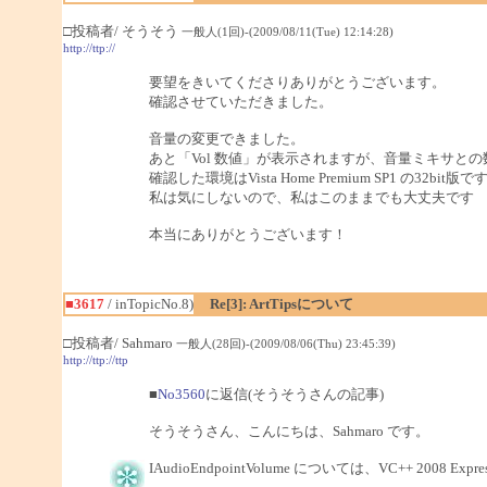
□投稿者/ そうそう
一般人(1回)-(2009/08/11(Tue) 12:14:28)
http://ttp://
要望をきいてくださりありがとうございます。
確認させていただきました。
音量の変更できました。
あと「Vol 数値」が表示されますが、音量ミキサと
確認した環境はVista Home Premium SP1 の32bit版で
私は気にしないので、私はこのままでも大丈夫です
本当にありがとうございます！
■3617
/ inTopicNo.8)
Re[3]: ArtTipsについて
□投稿者/ Sahmaro
一般人(28回)-(2009/08/06(Thu) 23:45:39)
http://ttp://ttp
■
No3560
に返信(そうそうさんの記事)
そうそうさん、こんにちは、Sahmaro です。
IAudioEndpointVolume については、VC++ 2008 E