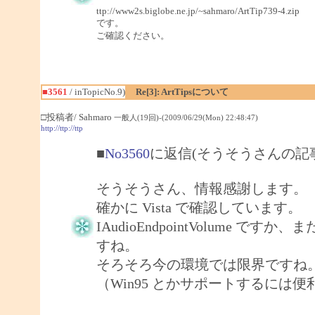
ttp://www2s.biglobe.ne.jp/~sahmaro/ArtTip739-4.zip
です。
ご確認ください。
■3561
/ inTopicNo.9)
Re[3]: ArtTipsについて
□投稿者/ Sahmaro
一般人(19回)-(2009/06/29(Mon) 22:48:47)
http://ttp://ttp
■
No3560
に返信(そうそうさんの記
そうそうさん、情報感謝します。
確かに Vista で確認しています。
IAudioEndpointVolume で
すね。
そろそろ今の環境では限界ですね
（Win95 とかサポートするには