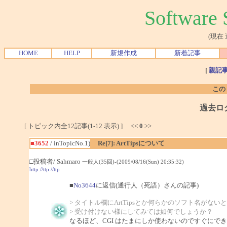
Softwar
(現在
HOME
HELP
新規作成
新着記事
[
親記
この
過去ロ
[ トピック内全12記事(1-12 表示) ] <<
0
>>
■3652
/ inTopicNo.1)
Re[7]: ArtTipsについて
□投稿者/ Sahmaro
一般人(35回)-(2009/08/16(Sun) 20:35:32)
http://ttp://ttp
■
No3644
に返信(通行人（死語）さんの記事)
> タイトル欄にArtTipsとか何らかのソフト名がない
> 受け付けない様にしてみては如何でしょうか？
なるほど、CGI はたまにしか使わないのですぐにで