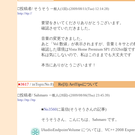
□投稿者/ そうそう
一般人(1回)-(2009/08/11(Tue) 12:14:28)
http://ttp://
要望をきいてくださりありがとうございます。
確認させていただきました。
音量の変更できました。
あと「Vol 数値」が表示されますが、音量ミキサと
確認した環境はVista Home Premium SP1 の32bit版で
私は気にしないので、私はこのままでも大丈夫です
本当にありがとうございます！
■3617
/ inTopicNo.8)
Re[3]: ArtTipsについて
□投稿者/ Sahmaro
一般人(28回)-(2009/08/06(Thu) 23:45:39)
http://ttp://ttp
■
No3560
に返信(そうそうさんの記事)
そうそうさん、こんにちは、Sahmaro です。
IAudioEndpointVolume については、VC++ 2008 E