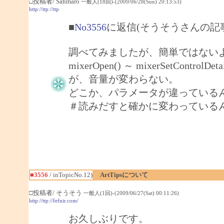
□投稿者/ Sahmaro
一般人(18回)-(2009/06/28(Sun) 20:13:53)
http://ttp://ttp
■
No3556
に返信(そうそうさんの記
調べてみましたが、簡単ではない
mixerOpen() ～ mixerSetCo
が、音量が変わらない。
どこか、パラメータが違っている
＃読みだすと確かに変わっている
■3556
/ inTopicNo.12)
ArtTipsについて
□投稿者/ そうそう
一般人(1回)-(2009/06/27(Sat) 00:11:26)
http://ttp://fefnir.com/
お久しぶりです。