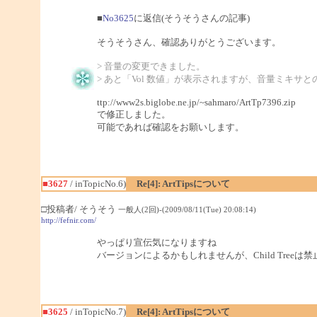
■
No3625
に返信(そうそうさんの記事)
そうそうさん、確認ありがとうございます。
> 音量の変更できました。
> あと「Vol 数値」が表示されますが、音量ミキサ
ttp://www2s.biglobe.ne.jp/~sahmaro/ArtTp7396.zip
で修正しました。
可能であれば確認をお願いします。
■3627
/ inTopicNo.6)
Re[4]: ArtTipsについて
□投稿者/ そうそう
一般人(2回)-(2009/08/11(Tue) 20:08:14)
http://fefnir.com/
やっぱり宣伝気になりますね
バージョンによるかもしれませんが、Child Tree
■3625
/ inTopicNo.7)
Re[4]: ArtTipsについて