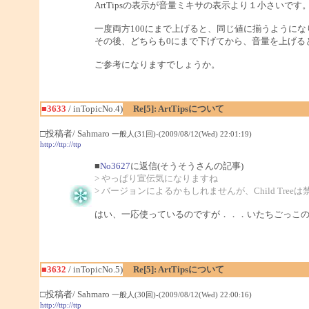
ArtTipsの表示が音量ミキサの表示より１小さいです
一度両方100にまで上げると、同じ値に揃うようにな
その後、どちらも0にまで下げてから、音量を上げる
ご参考になりますでしょうか。
■3633
/ inTopicNo.4)
Re[5]: ArtTipsについて
□投稿者/ Sahmaro
一般人(31回)-(2009/08/12(Wed) 22:01:19)
http://ttp://ttp
■
No3627
に返信(そうそうさんの記事)
> やっぱり宣伝気になりますね
> バージョンによるかもしれませんが、Child Tre
はい、一応使っているのですが．．．いたちごっこ
■3632
/ inTopicNo.5)
Re[5]: ArtTipsについて
□投稿者/ Sahmaro
一般人(30回)-(2009/08/12(Wed) 22:00:16)
http://ttp://ttp