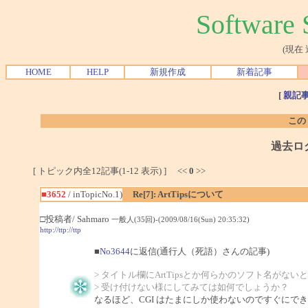
Softwar
(現在
HOME
HELP
新規作成
新着記事
[
親記
この
過去ロ
[ トピック内全12記事(1-12 表示) ] <<
0
>>
■3652
/ inTopicNo.1)
Re[7]: ArtTipsについて
□投稿者/ Sahmaro
一般人(35回)-(2009/08/16(Sun) 20:35:32)
http://ttp://ttp
■
No3644
に返信(通行人（死語）さんの記事)
> タイトル欄にArtTipsとか何らかのソフト名がない
> 受け付けない様にしてみては如何でしょうか？
なるほど、CGI はたまにしか使わないのですぐにで