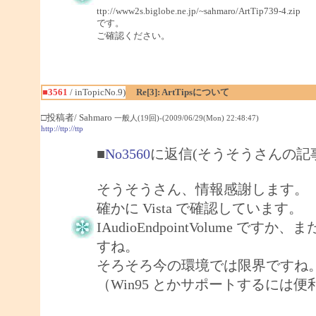
ttp://www2s.biglobe.ne.jp/~sahmaro/ArtTip739-4.zip
です。
ご確認ください。
■3561
/ inTopicNo.9)
Re[3]: ArtTipsについて
□投稿者/ Sahmaro
一般人(19回)-(2009/06/29(Mon) 22:48:47)
http://ttp://ttp
■
No3560
に返信(そうそうさんの記
そうそうさん、情報感謝します。
確かに Vista で確認しています。
IAudioEndpointVolume で
すね。
そろそろ今の環境では限界ですね
（Win95 とかサポートするには