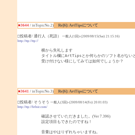
■3644
/ inTopicNo.2)
Re[6]: ArtTipsについて
□投稿者/ 通行人（死語）
一般人(1回)-(2009/08/15(Sat) 21:15:16)
http://ttp://ttp://
横から失礼します

タイトル欄にArtTipsとか何らかのソフト名がないと
受け付けない様にしてみては如何でしょうか？
■3641
/ inTopicNo.3)
Re[6]: ArtTipsについて
□投稿者/ そうそう
一般人(3回)-(2009/08/14(Fri) 20:01:03)
http://ttp://fefnir.com/
確認させていただきました。(Ver 7.396)
設定項目もできたのですね！
音量はやはりずれちゃいますね。