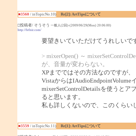
■3560
/ inTopicNo.10)
Re[2]: ArtTipsについて
□投稿者/ そうそう
一般人(2回)-(2009/06/29(Mon) 20:06:00)
http://fefnir.com/
要望きいていただけてうれしいで
> mixerOpen() ～ mixerSet
が、音量が変わらない。
XPまでではその方法なのですが、
VistaからはIAudioEndpoin
mixerSetControlDetails
ると思います。
私も詳しくないので、このくらい
■3559
/ inTopicNo.11)
Re[1]: ArtTipsについて