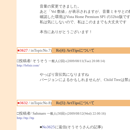
音量の変更できました。
あと「Vol 数値」が表示されますが、音量ミキサと
確認した環境はVista Home Premium SP1 の32bit版で
私は気にしないので、私はこのままでも大丈夫です
本当にありがとうございます！
■3627
/ inTopicNo.7)
Re[4]: ArtTipsについて
□投稿者/ そうそう
一般人(2回)-(2009/08/11(Tue) 20:08:14)
http://fefnir.com/
やっぱり宣伝気になりますね
バージョンによるかもしれませんが、Child Tree
■3632
/ inTopicNo.8)
Re[5]: ArtTipsについて
□投稿者/ Sahmaro
一般人(30回)-(2009/08/12(Wed) 22:00:16)
http://ttp://ttp
■
No3625
に返信(そうそうさんの記事)