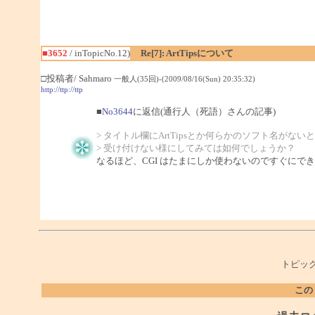
■3652
/ inTopicNo.12)
Re[7]: ArtTipsについて
□投稿者/ Sahmaro
一般人(35回)-(2009/08/16(Sun) 20:35:32)
http://ttp://ttp
■
No3644
に返信(通行人（死語）さんの記事)
> タイトル欄にArtTipsとか何らかのソフト名がない
> 受け付けない様にしてみては如何でしょうか？
なるほど、CGI はたまにしか使わないのですぐにで
トピック
この