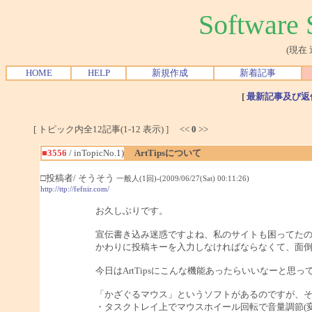
Softwar
(現在
HOME
HELP
新規作成
新着記事
[
最新記事及び返
[ トピック内全12記事(1-12 表示) ] <<
0
>>
■3556
/ inTopicNo.1)
ArtTipsについて
□投稿者/ そうそう
一般人(1回)-(2009/06/27(Sat) 00:11:26)
http://ttp://fefnir.com/
お久しぶりです。
宣伝書き込み迷惑ですよね、私のサイトも困ってた
かわりに投稿キーを入力しなければならなくて、面
今日はArtTipsにこんな機能あったらいいなーと思
「かざぐるマウス」というソフトがあるのですが、
・タスクトレイ上でマウスホイール回転で音量調節(