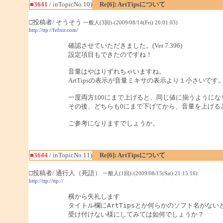
■3641
/ inTopicNo.10)
Re[6]: ArtTipsについて
□投稿者/ そうそう
一般人(3回)-(2009/08/14(Fri) 20:01:03)
http://ttp://fefnir.com/
確認させていただきました。(Ver 7.396)
設定項目もできたのですね！
音量はやはりずれちゃいますね。
ArtTipsの表示が音量ミキサの表示より１小さいです
一度両方100にまで上げると、同じ値に揃うようにな
その後、どちらも0にまで下げてから、音量を上げる
ご参考になりますでしょうか。
■3644
/ inTopicNo.11)
Re[6]: ArtTipsについて
□投稿者/ 通行人（死語）
一般人(1回)-(2009/08/15(Sat) 21:15:16)
http://ttp://ttp://
横から失礼します

タイトル欄にArtTipsとか何らかのソフト名がないと
受け付けない様にしてみては如何でしょうか？