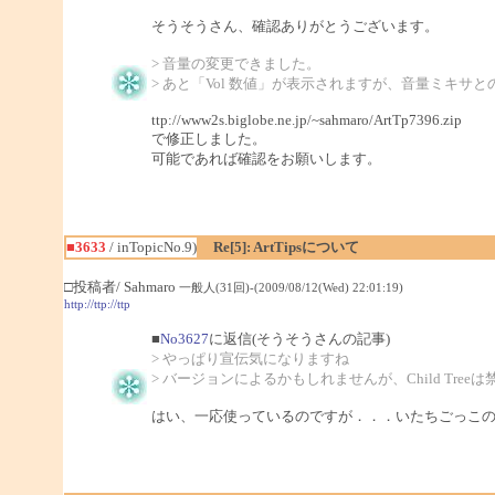
そうそうさん、確認ありがとうございます。
> 音量の変更できました。
> あと「Vol 数値」が表示されますが、音量ミキサ
ttp://www2s.biglobe.ne.jp/~sahmaro/ArtTp7396.zip
で修正しました。
可能であれば確認をお願いします。
■3633
/ inTopicNo.9)
Re[5]: ArtTipsについて
□投稿者/ Sahmaro
一般人(31回)-(2009/08/12(Wed) 22:01:19)
http://ttp://ttp
■
No3627
に返信(そうそうさんの記事)
> やっぱり宣伝気になりますね
> バージョンによるかもしれませんが、Child Tre
はい、一応使っているのですが．．．いたちごっこ