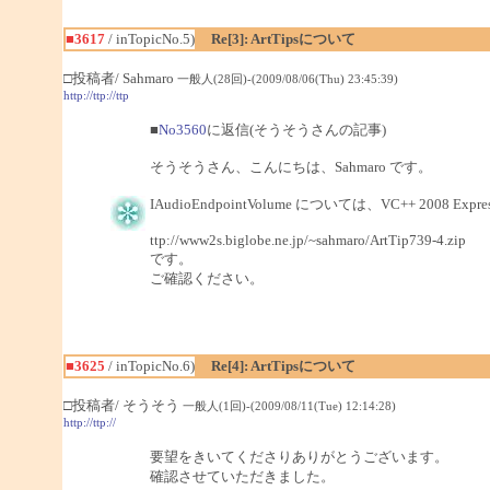
■3617
/ inTopicNo.5)
Re[3]: ArtTipsについて
□投稿者/ Sahmaro
一般人(28回)-(2009/08/06(Thu) 23:45:39)
http://ttp://ttp
■
No3560
に返信(そうそうさんの記事)
そうそうさん、こんにちは、Sahmaro です。
IAudioEndpointVolume については、VC++ 2008 E
ttp://www2s.biglobe.ne.jp/~sahmaro/ArtTip739-4.zip
です。
ご確認ください。
■3625
/ inTopicNo.6)
Re[4]: ArtTipsについて
□投稿者/ そうそう
一般人(1回)-(2009/08/11(Tue) 12:14:28)
http://ttp://
要望をきいてくださりありがとうございます。
確認させていただきました。