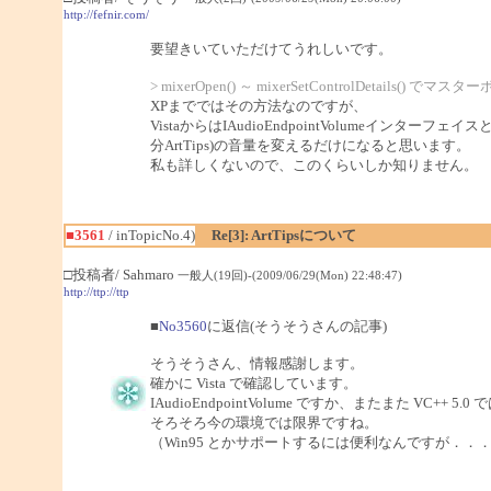
http://fefnir.com/
要望きいていただけてうれしいです。
> mixerOpen() ～ mixerSetControlDeta
XPまでではその方法なのですが、
VistaからはIAudioEndpointVolumeインターフェ
分ArtTips)の音量を変えるだけになると思います。
私も詳しくないので、このくらいしか知りません。
■3561
/ inTopicNo.4)
Re[3]: ArtTipsについて
□投稿者/ Sahmaro
一般人(19回)-(2009/06/29(Mon) 22:48:47)
http://ttp://ttp
■
No3560
に返信(そうそうさんの記事)
そうそうさん、情報感謝します。
確かに Vista で確認しています。
IAudioEndpointVolume ですか、またまた VC+
そろそろ今の環境では限界ですね。
（Win95 とかサポートするには便利なんですが．．