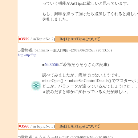
っていう機能がArtTipsに欲しいと思っています。
もし、興味を持って頂けたら追加してくれると嬉し
失礼しました。
■3559
/ inTopicNo.2)
Re[1]: ArtTipsについて
□投稿者/ Sahmaro
一般人(18回)-(2009/06/28(Sun) 20:13:53)
http://ttp://ttp
■
No3556
に返信(そうそうさんの記事)
調べてみましたが、簡単ではないようです。
mixerOpen() ～ mixerSetControlDetai
どこか、パラメータが違っているんでしょうけど．
＃読みだすと確かに変わっているんだが難しい。
■3560
/ inTopicNo.3)
Re[2]: ArtTipsについて
□投稿者/ そうそう
一般人(2回)-(2009/06/29(Mon) 20:06:00)