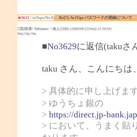
■3631
/ inTopicNo.9)
Re[7]: ArtTips パスワードの登録について
□投稿者/ Sahmaro
一般人(29回)-(2009/08/12(Wed) 21:30:04)
http://ttp://ttp
■
No3629
に返信(takuさ
taku さん、こんにちは、
> 具体的に申し上げま
> ゆうちょ銀の
>
https://direct.jp-bank
> において、うまく