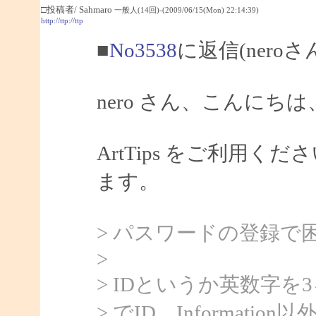
□投稿者/ Sahmaro
一般人(14回)-(2009/06/15(Mon) 22:14:39)
http://ttp://ttp
■
No3538
に返信(nero
nero さん、こんにちは、
ArtTips をご利用
ます。
> パスワードの登録で
>
> IDというか英数字
> でID、Informat