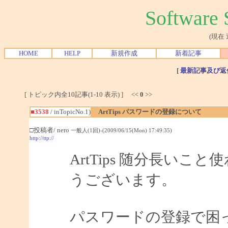
Softwar
(現在
HOME
HELP
新規作成
新着記事
[
最新記事及び返
[ トピック内全10記事(1-10 表示) ] <<
0
>>
■3538
/ inTopicNo.1)
ArtTips パスワードの登録について
□投稿者/ nero
一般人(1回)-(2009/06/15(Mon) 17:49:35)
http://ttp://
ArtTips 随分長い
うございます。
パスワードの登録で困