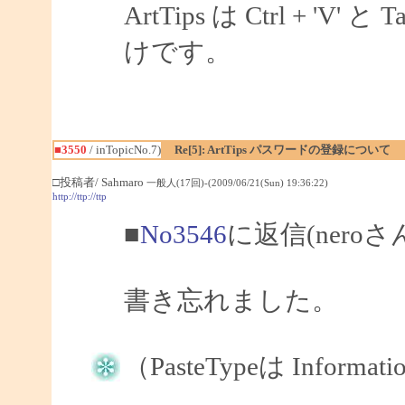
ArtTips は Ctrl + 
けです。
■3550
/ inTopicNo.7)
Re[5]: ArtTips パスワードの登録について
□投稿者/ Sahmaro
一般人(17回)-(2009/06/21(Sun) 19:36:22)
http://ttp://ttp
■
No3546
に返信(nero
書き忘れました。
（PasteTypeは Informat