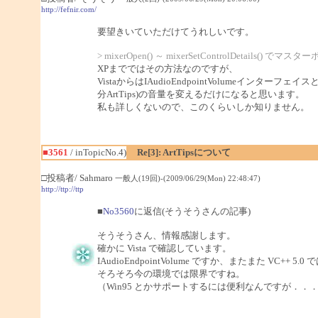
http://fefnir.com/
要望きいていただけてうれしいです。
> mixerOpen() ～ mixerSetControlDeta
XPまでではその方法なのですが、
VistaからはIAudioEndpointVolumeインターフェ
分ArtTips)の音量を変えるだけになると思います。
私も詳しくないので、このくらいしか知りません。
■3561
/ inTopicNo.4)
Re[3]: ArtTipsについて
□投稿者/ Sahmaro
一般人(19回)-(2009/06/29(Mon) 22:48:47)
http://ttp://ttp
■
No3560
に返信(そうそうさんの記事)
そうそうさん、情報感謝します。
確かに Vista で確認しています。
IAudioEndpointVolume ですか、またまた VC+
そろそろ今の環境では限界ですね。
（Win95 とかサポートするには便利なんですが．．