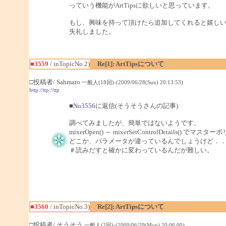
っていう機能がArtTipsに欲しいと思っています。
もし、興味を持って頂けたら追加してくれると嬉し
失礼しました。
■3559
/ inTopicNo.2)
Re[1]: ArtTipsについて
□投稿者/ Sahmaro
一般人(18回)-(2009/06/28(Sun) 20:13:53)
http://ttp://ttp
■
No3556
に返信(そうそうさんの記事)
調べてみましたが、簡単ではないようです。
mixerOpen() ～ mixerSetControlDetai
どこか、パラメータが違っているんでしょうけど．
＃読みだすと確かに変わっているんだが難しい。
■3560
/ inTopicNo.3)
Re[2]: ArtTipsについて
□投稿者/ そうそう
一般人(2回)-(2009/06/29(Mon) 20:06:00)