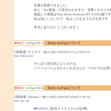
音量の変更できました。
あと「Vol 数値」が表示されますが、音量ミキサと
確認した環境はVista Home Premium SP1 の32bit版で
私は気にしないので、私はこのままでも大丈夫です
本当にありがとうございます！
■3627
/ inTopicNo.7)
Re[4]: ArtTipsについて
□投稿者/ そうそう
一般人(2回)-(2009/08/11(Tue) 20:08:14)
http://fefnir.com/
やっぱり宣伝気になりますね
バージョンによるかもしれませんが、Child Tree
■3632
/ inTopicNo.8)
Re[5]: ArtTipsについて
□投稿者/ Sahmaro
一般人(30回)-(2009/08/12(Wed) 22:00:16)
http://ttp://ttp
■
No3625
に返信(そうそうさんの記事)