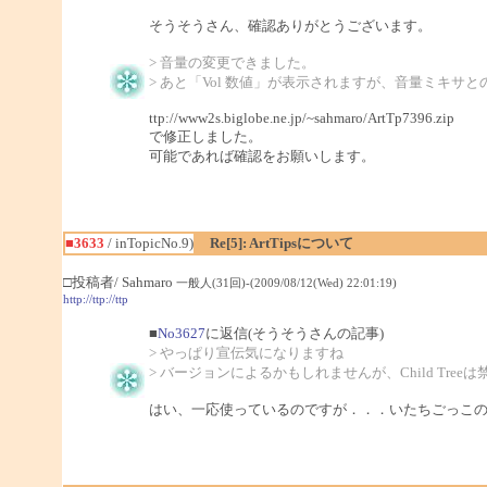
そうそうさん、確認ありがとうございます。
> 音量の変更できました。
> あと「Vol 数値」が表示されますが、音量ミキサ
ttp://www2s.biglobe.ne.jp/~sahmaro/ArtTp7396.zip
で修正しました。
可能であれば確認をお願いします。
■3633
/ inTopicNo.9)
Re[5]: ArtTipsについて
□投稿者/ Sahmaro
一般人(31回)-(2009/08/12(Wed) 22:01:19)
http://ttp://ttp
■
No3627
に返信(そうそうさんの記事)
> やっぱり宣伝気になりますね
> バージョンによるかもしれませんが、Child Tre
はい、一応使っているのですが．．．いたちごっこ