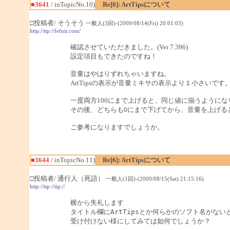
■3641
/ inTopicNo.10)
Re[6]: ArtTipsについて
□投稿者/ そうそう
一般人(3回)-(2009/08/14(Fri) 20:01:03)
http://ttp://fefnir.com/
確認させていただきました。(Ver 7.396)
設定項目もできたのですね！
音量はやはりずれちゃいますね。
ArtTipsの表示が音量ミキサの表示より１小さいです
一度両方100にまで上げると、同じ値に揃うようにな
その後、どちらも0にまで下げてから、音量を上げる
ご参考になりますでしょうか。
■3644
/ inTopicNo.11)
Re[6]: ArtTipsについて
□投稿者/ 通行人（死語）
一般人(1回)-(2009/08/15(Sat) 21:15:16)
http://ttp://ttp://
横から失礼します

タイトル欄にArtTipsとか何らかのソフト名がないと
受け付けない様にしてみては如何でしょうか？