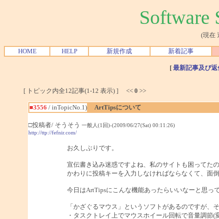
Softwar
(現在
HOME
HELP
新規作成
新着記事
[
最新記事及び返
[ トピック内全12記事(1-12 表示) ] <<
0
>>
■3556
/ inTopicNo.1)
ArtTipsについて
□投稿者/ そうそう
一般人(1回)-(2009/06/27(Sat) 00:11:26)
http://ttp://fefnir.com/
お久しぶりです。
宣伝書き込み迷惑ですよね、私のサイトも困ってた
かわりに投稿キーを入力しなければならなくて、面
今日はArtTipsにこんな機能あったらいいなーと思
「かざぐるマウス」というソフトがあるのですが、
・タスクトレイ上でマウスホイール回転で音量調節(