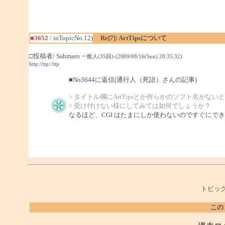
■3652
/ inTopicNo.12)
Re[7]: ArtTipsについて
□投稿者/ Sahmaro
一般人(35回)-(2009/08/16(Sun) 20:35:32)
http://ttp://ttp
■
No3644
に返信(通行人（死語）さんの記事)
> タイトル欄にArtTipsとか何らかのソフト名がない
> 受け付けない様にしてみては如何でしょうか？
なるほど、CGI はたまにしか使わないのですぐにで
トピック
この