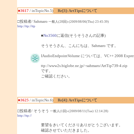
■3617
/ inTopicNo.5)
Re[3]: ArtTipsについて
□投稿者/ Sahmaro
一般人(28回)-(2009/08/06(Thu) 23:45:39)
http://ttp://ttp
■
No3560
に返信(そうそうさんの記事)
そうそうさん、こんにちは、Sahmaro です。
IAudioEndpointVolume については、VC++ 2008 E
ttp://www2s.biglobe.ne.jp/~sahmaro/ArtTip739-4.zip
です。
ご確認ください。
■3625
/ inTopicNo.6)
Re[4]: ArtTipsについて
□投稿者/ そうそう
一般人(1回)-(2009/08/11(Tue) 12:14:28)
http://ttp://
要望をきいてくださりありがとうございます。
確認させていただきました。