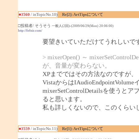
■3560
/ inTopicNo.10)
Re[2]: ArtTipsについて
□投稿者/ そうそう
一般人(2回)-(2009/06/29(Mon) 20:06:00)
http://fefnir.com/
要望きいていただけてうれしいで
> mixerOpen() ～ mixerSet
が、音量が変わらない。
XPまでではその方法なのですが、
VistaからはIAudioEndpoin
mixerSetControlDetails
ると思います。
私も詳しくないので、このくらい
■3559
/ inTopicNo.11)
Re[1]: ArtTipsについて