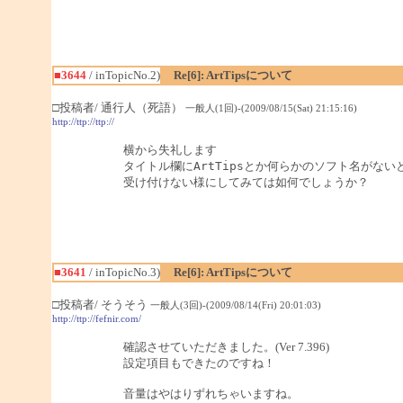
■3644
/ inTopicNo.2)
Re[6]: ArtTipsについて
□投稿者/ 通行人（死語）
一般人(1回)-(2009/08/15(Sat) 21:15:16)
http://ttp://ttp://
横から失礼します

タイトル欄にArtTipsとか何らかのソフト名がないと
受け付けない様にしてみては如何でしょうか？
■3641
/ inTopicNo.3)
Re[6]: ArtTipsについて
□投稿者/ そうそう
一般人(3回)-(2009/08/14(Fri) 20:01:03)
http://ttp://fefnir.com/
確認させていただきました。(Ver 7.396)
設定項目もできたのですね！
音量はやはりずれちゃいますね。