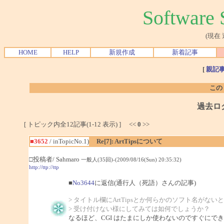
Softwar
(現在
HOME
HELP
新規作成
新着記事
[
親記
この
過去ロ
[ トピック内全12記事(1-12 表示) ] <<
0
>>
■3652
/ inTopicNo.1)
Re[7]: ArtTipsについて
□投稿者/ Sahmaro
一般人(35回)-(2009/08/16(Sun) 20:35:32)
http://ttp://ttp
■
No3644
に返信(通行人（死語）さんの記事)
> タイトル欄にArtTipsとか何らかのソフト名がない
> 受け付けない様にしてみては如何でしょうか？
なるほど、CGI はたまにしか使わないのですぐにで