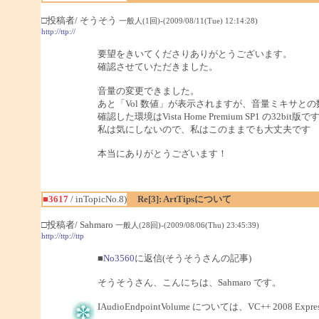
□投稿者/ そうそう
一般人(1回)-(2009/08/11(Tue) 12:14:28)
http://ttp://
要望をきいてくださりありがとうございます。
確認させていただきました。
音量の変更できました。
あと「Vol 数値」が表示されますが、音量ミキサと
確認した環境はVista Home Premium SP1 の32bit版で
私は気にしないので、私はこのままでも大丈夫です
本当にありがとうございます！
■3617
/ inTopicNo.8)
Re[3]: ArtTipsについて
□投稿者/ Sahmaro
一般人(28回)-(2009/08/06(Thu) 23:45:39)
http://ttp://ttp
■
No3560
に返信(そうそうさんの記事)
そうそうさん、こんにちは、Sahmaro です。
IAudioEndpointVolume については、VC++ 2008 E