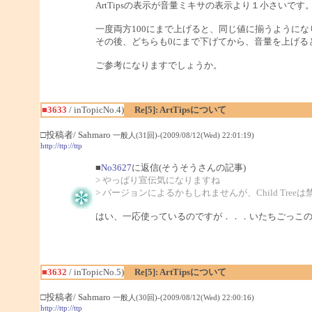
ArtTipsの表示が音量ミキサの表示より１小さいです
一度両方100にまで上げると、同じ値に揃うようにな
その後、どちらも0にまで下げてから、音量を上げる
ご参考になりますでしょうか。
■3633
/ inTopicNo.4)
Re[5]: ArtTipsについて
□投稿者/ Sahmaro
一般人(31回)-(2009/08/12(Wed) 22:01:19)
http://ttp://ttp
■
No3627
に返信(そうそうさんの記事)
> やっぱり宣伝気になりますね
> バージョンによるかもしれませんが、Child Tre
はい、一応使っているのですが．．．いたちごっこ
■3632
/ inTopicNo.5)
Re[5]: ArtTipsについて
□投稿者/ Sahmaro
一般人(30回)-(2009/08/12(Wed) 22:00:16)
http://ttp://ttp