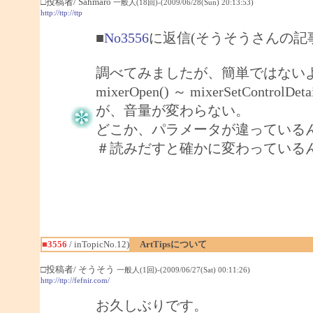
□投稿者/ Sahmaro
一般人(18回)-(2009/06/28(Sun) 20:13:53)
http://ttp://ttp
■
No3556
に返信(そうそうさんの記
調べてみましたが、簡単ではない
mixerOpen() ～ mixerSetCo
が、音量が変わらない。
どこか、パラメータが違っている
＃読みだすと確かに変わっている
■3556
/ inTopicNo.12)
ArtTipsについて
□投稿者/ そうそう
一般人(1回)-(2009/06/27(Sat) 00:11:26)
http://ttp://fefnir.com/
お久しぶりです。