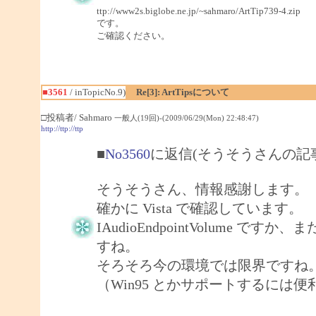
ttp://www2s.biglobe.ne.jp/~sahmaro/ArtTip739-4.zip
です。
ご確認ください。
■3561
/ inTopicNo.9)
Re[3]: ArtTipsについて
□投稿者/ Sahmaro
一般人(19回)-(2009/06/29(Mon) 22:48:47)
http://ttp://ttp
■
No3560
に返信(そうそうさんの記
そうそうさん、情報感謝します。
確かに Vista で確認しています。
IAudioEndpointVolume で
すね。
そろそろ今の環境では限界ですね
（Win95 とかサポートするには