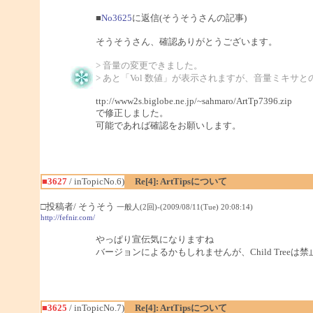
■
No3625
に返信(そうそうさんの記事)
そうそうさん、確認ありがとうございます。
> 音量の変更できました。
> あと「Vol 数値」が表示されますが、音量ミキサ
ttp://www2s.biglobe.ne.jp/~sahmaro/ArtTp7396.zip
で修正しました。
可能であれば確認をお願いします。
■3627
/ inTopicNo.6)
Re[4]: ArtTipsについて
□投稿者/ そうそう
一般人(2回)-(2009/08/11(Tue) 20:08:14)
http://fefnir.com/
やっぱり宣伝気になりますね
バージョンによるかもしれませんが、Child Tree
■3625
/ inTopicNo.7)
Re[4]: ArtTipsについて