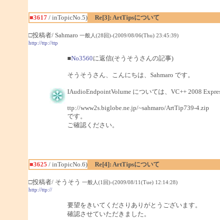
■3617
/ inTopicNo.5)
Re[3]: ArtTipsについて
□投稿者/ Sahmaro
一般人(28回)-(2009/08/06(Thu) 23:45:39)
http://ttp://ttp
■
No3560
に返信(そうそうさんの記事)
そうそうさん、こんにちは、Sahmaro です。
IAudioEndpointVolume については、VC++ 2008 E
ttp://www2s.biglobe.ne.jp/~sahmaro/ArtTip739-4.zip
です。
ご確認ください。
■3625
/ inTopicNo.6)
Re[4]: ArtTipsについて
□投稿者/ そうそう
一般人(1回)-(2009/08/11(Tue) 12:14:28)
http://ttp://
要望をきいてくださりありがとうございます。
確認させていただきました。