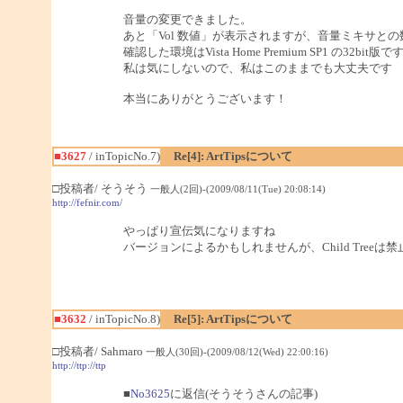
音量の変更できました。
あと「Vol 数値」が表示されますが、音量ミキサと
確認した環境はVista Home Premium SP1 の32bit版で
私は気にしないので、私はこのままでも大丈夫です
本当にありがとうございます！
■3627
/ inTopicNo.7)
Re[4]: ArtTipsについて
□投稿者/ そうそう
一般人(2回)-(2009/08/11(Tue) 20:08:14)
http://fefnir.com/
やっぱり宣伝気になりますね
バージョンによるかもしれませんが、Child Tree
■3632
/ inTopicNo.8)
Re[5]: ArtTipsについて
□投稿者/ Sahmaro
一般人(30回)-(2009/08/12(Wed) 22:00:16)
http://ttp://ttp
■
No3625
に返信(そうそうさんの記事)