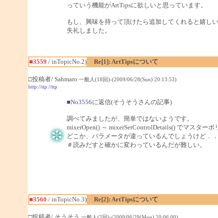
っていう機能がArtTipsに欲しいと思っています。
もし、興味を持って頂けたら追加してくれると嬉し
失礼しました。
■3559
/ inTopicNo.2)
Re[1]: ArtTipsについて
□投稿者/ Sahmaro
一般人(18回)-(2009/06/28(Sun) 20:13:53)
http://ttp://ttp
■
No3556
に返信(そうそうさんの記事)
調べてみましたが、簡単ではないようです。
mixerOpen() ～ mixerSetControlDetai
どこか、パラメータが違っているんでしょうけど．
＃読みだすと確かに変わっているんだが難しい。
■3560
/ inTopicNo.3)
Re[2]: ArtTipsについて
□投稿者/ そうそう
一般人(2回)-(2009/06/29(Mon) 20:06:00)