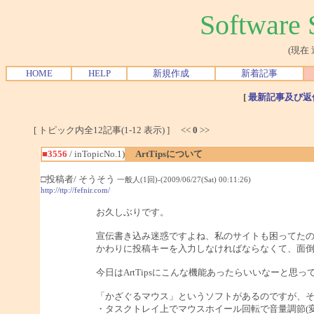
Softwar
(現在
HOME
HELP
新規作成
新着記事
[
最新記事及び返
[ トピック内全12記事(1-12 表示) ] <<
0
>>
■3556
/ inTopicNo.1)
ArtTipsについて
□投稿者/ そうそう
一般人(1回)-(2009/06/27(Sat) 00:11:26)
http://ttp://fefnir.com/
お久しぶりです。
宣伝書き込み迷惑ですよね、私のサイトも困ってた
かわりに投稿キーを入力しなければならなくて、面
今日はArtTipsにこんな機能あったらいいなーと思
「かざぐるマウス」というソフトがあるのですが、
・タスクトレイ上でマウスホイール回転で音量調節(