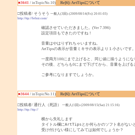
■3641
/ inTopicNo.10)
Re[6]: ArtTipsについて
□投稿者/ そうそう
一般人(3回)-(2009/08/14(Fri) 20:01:03)
http://ttp://fefnir.com/
確認させていただきました。(Ver 7.396)
設定項目もできたのですね！
音量はやはりずれちゃいますね。
ArtTipsの表示が音量ミキサの表示より１小さいです
一度両方100にまで上げると、同じ値に揃うようにな
その後、どちらも0にまで下げてから、音量を上げる
ご参考になりますでしょうか。
■3644
/ inTopicNo.11)
Re[6]: ArtTipsについて
□投稿者/ 通行人（死語）
一般人(1回)-(2009/08/15(Sat) 21:15:16)
http://ttp://ttp://
横から失礼します

タイトル欄にArtTipsとか何らかのソフト名がないと
受け付けない様にしてみては如何でしょうか？