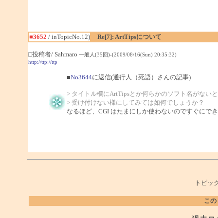
■3652
/ inTopicNo.12)
Re[7]: ArtTipsについて
□投稿者/ Sahmaro
一般人(35回)-(2009/08/16(Sun) 20:35:32)
http://ttp://ttp
■
No3644
に返信(通行人（死語）さんの記事)
> タイトル欄にArtTipsとか何らかのソフト名がない
> 受け付けない様にしてみては如何でしょうか？
なるほど、CGI はたまにしか使わないのですぐにで
トピック
この