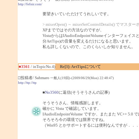
http://fefnir.com/
要望きいていただけてうれしいです。
> mixerOpen() ～ mixerSetControlDeta
XPまでではその方法なのですが、
VistaからはIAudioEndpointVolumeインターフェ
分ArtTips)の音量を変えるだけになると思います。
私も詳しくないので、このくらいしか知りません。
■3561
/ inTopicNo.4)
Re[3]: ArtTipsについて
□投稿者/ Sahmaro
一般人(19回)-(2009/06/29(Mon) 22:48:47)
http://ttp://ttp
■
No3560
に返信(そうそうさんの記事)
そうそうさん、情報感謝します。
確かに Vista で確認しています。
IAudioEndpointVolume ですか、またまた VC+
そろそろ今の環境では限界ですね。
（Win95 とかサポートするには便利なんですが．．