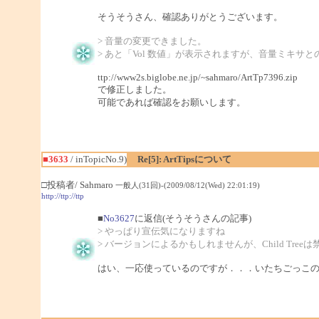
そうそうさん、確認ありがとうございます。
> 音量の変更できました。
> あと「Vol 数値」が表示されますが、音量ミキサ
ttp://www2s.biglobe.ne.jp/~sahmaro/ArtTp7396.zip
で修正しました。
可能であれば確認をお願いします。
■3633
/ inTopicNo.9)
Re[5]: ArtTipsについて
□投稿者/ Sahmaro
一般人(31回)-(2009/08/12(Wed) 22:01:19)
http://ttp://ttp
■
No3627
に返信(そうそうさんの記事)
> やっぱり宣伝気になりますね
> バージョンによるかもしれませんが、Child Tre
はい、一応使っているのですが．．．いたちごっこ