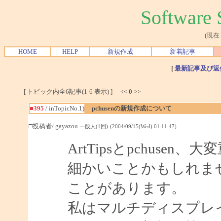
Softwar
(現在
HOME
HELP
新規作成
新着記事
[
最新記事及び返
[ トピック内全6記事(1-6 表示) ] <<
0
>>
■395
/ inTopicNo.1)
pchusenの新規作成について
□投稿者/ gayazou
一般人(1回)-(2004/09/15(Wed) 01:11:47)
ArtTipsとpchuse
細かいことかもしれませ
ことがあります。
私はマルチディスプレイ