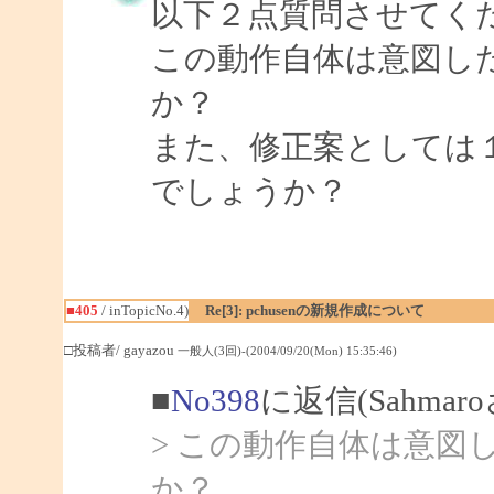
以下２点質問させてく
この動作自体は意図し
か？
また、修正案としては
でしょうか？
■405
/ inTopicNo.4)
Re[3]: pchusenの新規作成について
□投稿者/ gayazou
一般人(3回)-(2004/09/20(Mon) 15:35:46)
■
No398
に返信(Sahmar
> この動作自体は意
か？