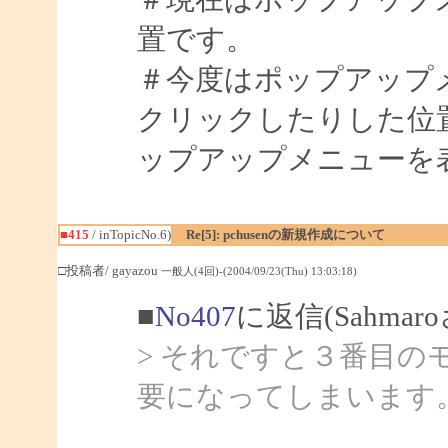
置です。
＃今度はポップアップ
クリックしたりした位
ップアップメニューを
■415
/ inTopicNo.6)
Re[5]: pchusenの新規作成について
□投稿者/ gayazou
一般人(4回)-(2004/09/23(Thu) 13:03:18)
■
No407
に返信(Sahmar
> それですと３番目の
要になってしまいます