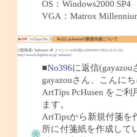
OS：Windows2000 SP4
VGA：Matrox Millenniu
■398
/ inTopicNo.3)
Re[2]: pchusenの新規作成について
□投稿者/ Sahmaro
＠
ファミリー(181回)-(2004/09/17(Fri) 22:51:25)
http://www2s.biglobe.ne.jp/~sahmaro/
■
No396
に返信(gayazo
gayazouさん、こんにち
ArtTips PcHuse
ます。
ArtTipsから新規付
所に付箋紙を作成して