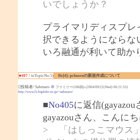
いでしょうか？
プライマリディスプレ
択できるようにならな
いろ融通が利いて助か
■407
/ inTopicNo.5)
Re[4]: pchusenの新規作成について
□投稿者/ Sahmaro
＠
ファミリー(186回)-(2004/09/22(Wed) 00:21:53)
http://www2s.biglobe.ne.jp/~sahmaro/
■
No405
に返信(gayazo
gayazouさん、こんにち
> 「はしっこマウス