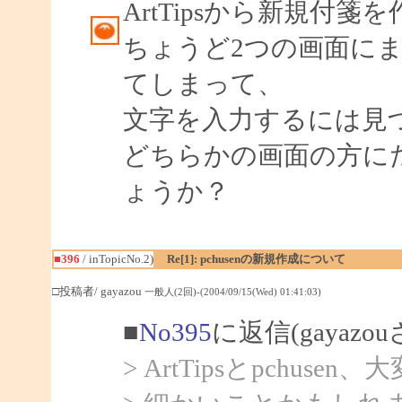
ArtTipsから新規付箋
ちょうど2つの画面に
てしまって、
文字を入力するには見
どちらかの画面の方に
ょうか？
■396
/ inTopicNo.2)
Re[1]: pchusenの新規作成について
□投稿者/ gayazou
一般人(2回)-(2004/09/15(Wed) 01:41:03)
■
No395
に返信(gayazo
> ArtTipsとpchus