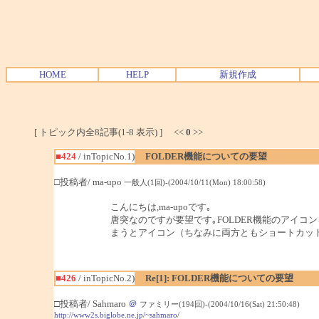
HOME
HELP
新規作成
[ トピック内全8記事(1-8 表示) ] <<
0
>>
■424
/ inTopicNo.1)
FOLDER機能についての要望
□投稿者/ ma-upo
一般人(1回)-(2004/10/11(Mon) 18:00:58)
こんにちは,ma-upoです｡
唐突なのですが要望です｡FOLDER機能のアイ
まうとアイコン（ちなみに両方ともショートカッ
■426
/ inTopicNo.2)
Re[1]: FOLDER機能についての要望
□投稿者/ Sahmaro
＠
ファミリー(194回)-(2004/10/16(Sat) 21:50:48)
http://www2s.biglobe.ne.jp/~sahmaro/