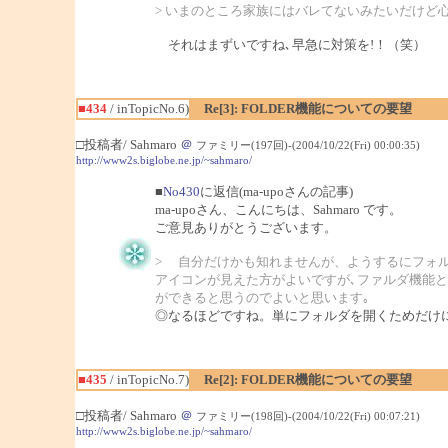
> いまのところ家族にはバレてないみたいだけど
それはまずいですね､早急に対策を!！（笑）
■434
/ inTopicNo.6)
Re[3]: FOLDER機能についての要望
□投稿者/ Sahmaro
＠
ファミリー(197回)-(2004/10/22(Fri) 00:00:35)
http://www2s.biglobe.ne.jp/~sahmaro/
■
No430
に返信(ma-upoさんの記事)
ma-upoさん、こんにちは、Sahmaro です。
ご意見ありがとうございます。
> 自分だけかも知れませんが、ようするにフォ
アイコンが見えた方がよいですが､ファルダ機能と
ができると思うのでよいと思います｡
◎なるほどですね。単にフォルダを開くためだけ
■435
/ inTopicNo.7)
Re[2]: FOLDER機能についての要望
□投稿者/ Sahmaro
＠
ファミリー(198回)-(2004/10/22(Fri) 00:07:21)
http://www2s.biglobe.ne.jp/~sahmaro/