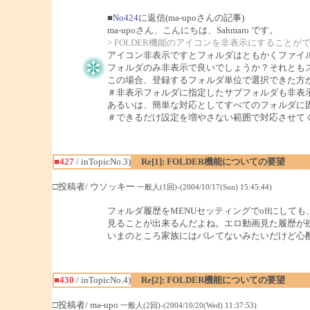
■
No424
に返信(ma-upoさんの記事)
ma-upoさん、こんにちは、Sahmaro です。
> FOLDER機能のアイコンを非表示にすることが
アイコン非表示ですとフォルダはともかくファイ
フォルダのみ非表示で良いでしょうか？それとも
この場合、登録するフォルダ単位で選択できた方
＃非表示フォルダに指定したサブフォルダも非表
あるいは、簡単な対応としてすべてのフォルダに
＃できるだけ設定を増やさない範囲で対応させて
■427
/ inTopicNo.3)
Re[1]: FOLDER機能についての要望
□投稿者/ ウソッキー
一般人(1回)-(2004/10/17(Sun) 15:45:44)
フォルダ履歴をMENUセッティングでoffにして
見ることが出来るんだよね。エロ動画見た履歴が
いまのところ家族にはバレてないみたいだけど心
■430
/ inTopicNo.4)
Re[2]: FOLDER機能についての要望
□投稿者/ ma-upo
一般人(2回)-(2004/10/20(Wed) 11:37:53)