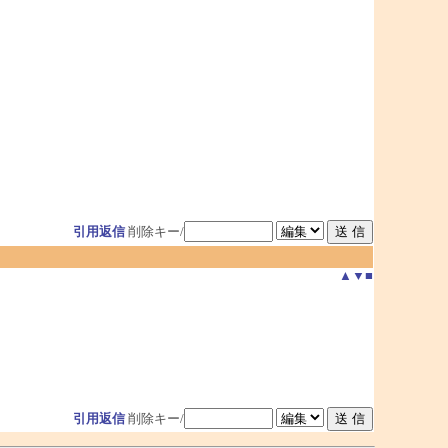
引用返信
削除キー/
▲
▼
■
引用返信
削除キー/