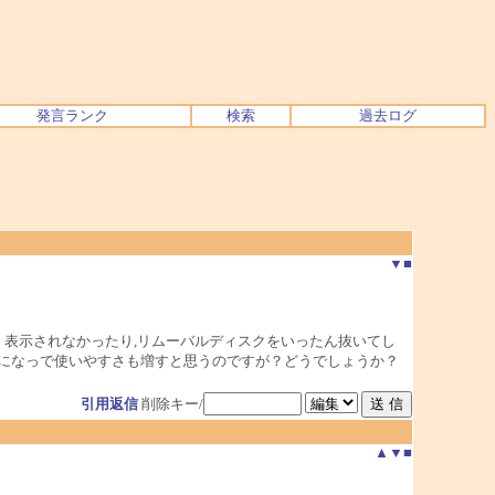
発言ランク
検索
過去ログ
▼
■
く表示されなかったり,リムーバルディスクをいったん抜いてし
示になっで使いやすさも増すと思うのですが？どうでしょうか？
引用返信
削除キー/
▲
▼
■