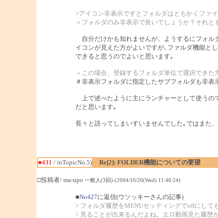
>アイコン非表示ですとフォルダはともかくファ
＞フォルダのみ非表示で良いでしょうか？それと
自分だけかも知れませんが、ようするにフォルダ
イコンが見えた方がよいですが､ファルダ機能とし
できると思うのでよいと思います｡
＞この場合、登録するフォルダ単位で選択できた
＃非表示フォルダに指定したサブフォルダも非表
上で述べたように主にランチャーとして使うので
だと思います｡
長々と語ってしまいすいませんでした｡ではまた、
■431
/ inTopicNo.5)
Re[2]: FOLDER機能についての要望
□投稿者/ ma-upo
一般人(3回)-(2004/10/20(Wed) 11:40:24)
■
No427
に返信(ウソッキーさんの記事)
> フォルダ履歴をMENUセッティングでoffにし
> 見ることが出来るんだよね。エロ動画見た履歴