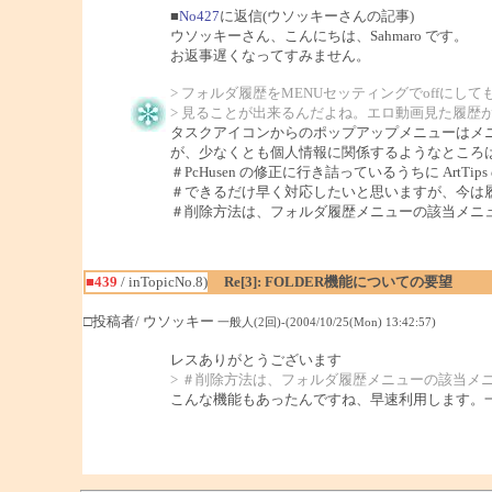
■
No427
に返信(ウソッキーさんの記事)
ウソッキーさん、こんにちは、Sahmaro です。
お返事遅くなってすみません。
> フォルダ履歴をMENUセッティングでoffにし
> 見ることが出来るんだよね。エロ動画見た履歴
タスクアイコンからのポップアップメニューはメ
が、少なくとも個人情報に関係するようなところ
＃PcHusen の修正に行き詰っているうちに ArtTi
＃できるだけ早く対応したいと思いますが、今は履
＃削除方法は、フォルダ履歴メニューの該当メニ
■439
/ inTopicNo.8)
Re[3]: FOLDER機能についての要望
□投稿者/ ウソッキー
一般人(2回)-(2004/10/25(Mon) 13:42:57)
レスありがとうございます
> ＃削除方法は、フォルダ履歴メニューの該当メ
こんな機能もあったんですね、早速利用します。