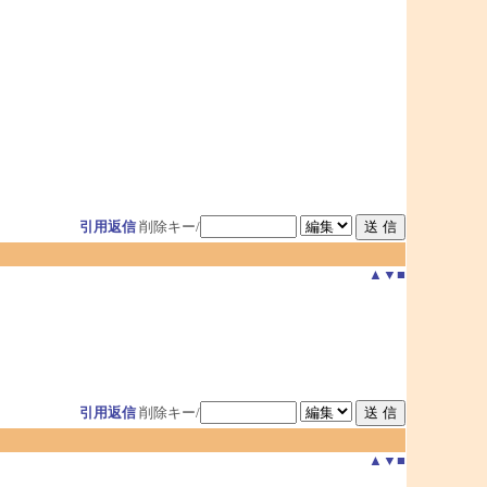
引用返信
削除キー/
▲
▼
■
引用返信
削除キー/
▲
▼
■