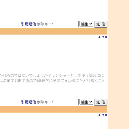
引用返信
削除キー/
▲
▼
■
かれるのではないでしょうか？ランチャーとして使う場合には
は名前で判断するので)高速的にそのフォルダにたどり着くこと
引用返信
削除キー/
▲
▼
■