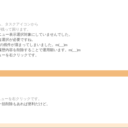
ても、タスクアイコンから
が残って困ります。
ニュー表示選択対象にしていませんでした。
は選択が必要ですね。
ps の残件が溜まってしまいました。m(__)m
歴内容を削除することで運用願います。m(__)m
ューを右クリックです。
ニューを右クリックです。
一括削除もあれば便利だけど。