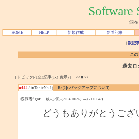
Softwar
(現在
HOME
HELP
新規作成
新着記事
[
親記
この
過去ロ
[ トピック内全3記事(1-3 表示) ] <<
0
>>
■444
/ inTopicNo.1)
Re[2]: バックアップについて
□投稿者/ gori
一般人(2回)-(2004/10/26(Tue) 21:01:47)
どうもありがとうござ