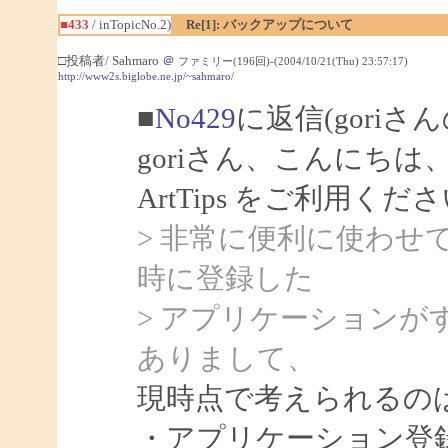
■433
/ inTopicNo.2)
Re[1]: バックアップについて
□投稿者/ Sahmaro
＠
ファミリー(196回)-(2004/10/21(Thu) 23:57:17)
http://www2s.biglobe.ne.jp/~sahmaro/
■
No429
に返信(goriさ
goriさん、こんにちは、S
ArtTips をご利用
> 非常に便利に使わせ
時に登録した
> アプリケーション
ありまして、
現時点で考えられるの
・アプリケーション登