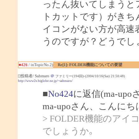
ったん抜いてしまうと
トカットです）がきち
イコンがない方が高速
うのですが？どうでし
■426
/ inTopicNo.2)
Re[1]: FOLDER機能についての要望
□投稿者/ Sahmaro
＠
ファミリー(194回)-(2004/10/16(Sat) 21:50:48)
http://www2s.biglobe.ne.jp/~sahmaro/
■
No424
に返信(ma-up
ma-upoさん、こんにちは
> FOLDER機能の
でしょうか｡