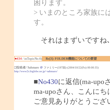
困ります。
> いまのところ家族
す。
それはまずいですね､
■434
/ inTopicNo.6)
Re[3]: FOLDER機能についての要望
□投稿者/ Sahmaro
＠
ファミリー(197回)-(2004/10/22(Fri) 00:00:35)
http://www2s.biglobe.ne.jp/~sahmaro/
■
No430
に返信(ma-up
ma-upoさん、こんにちは
ご意見ありがとうござ