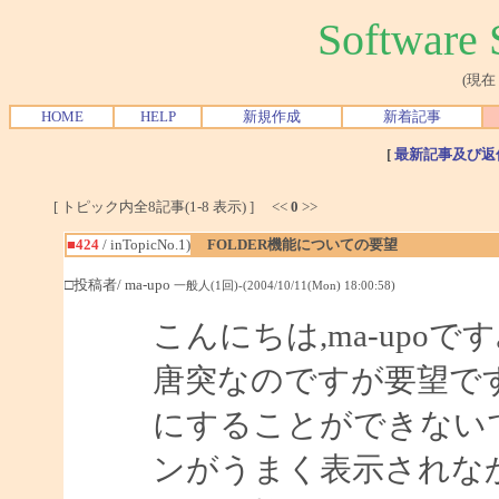
Softwar
(現在
HOME
HELP
新規作成
新着記事
[
最新記事及び返
[ トピック内全8記事(1-8 表示) ] <<
0
>>
■424
/ inTopicNo.1)
FOLDER機能についての要望
□投稿者/ ma-upo
一般人(1回)-(2004/10/11(Mon) 18:00:58)
こんにちは,ma-upoです
唐突なのですが要望です
にすることができない
ンがうまく表示されな