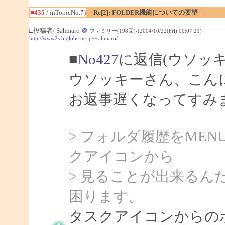
■435
/ inTopicNo.7)
Re[2]: FOLDER機能についての要望
□投稿者/ Sahmaro
＠
ファミリー(198回)-(2004/10/22(Fri) 00:07:21)
http://www2s.biglobe.ne.jp/~sahmaro/
■
No427
に返信(ウソッ
ウソッキーさん、こんにち
お返事遅くなってすみ
> フォルダ履歴をMEN
クアイコンから
> 見ることが出来るん
困ります。
タスクアイコンからの