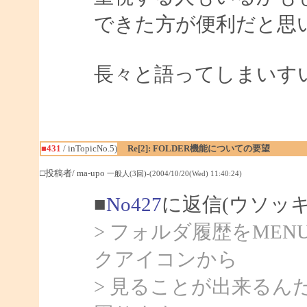
できた方が便利だと思
長々と語ってしまいす
■431
/ inTopicNo.5)
Re[2]: FOLDER機能についての要望
□投稿者/ ma-upo
一般人(3回)-(2004/10/20(Wed) 11:40:24)
■
No427
に返信(ウソッ
> フォルダ履歴をMEN
クアイコンから
> 見ることが出来るん