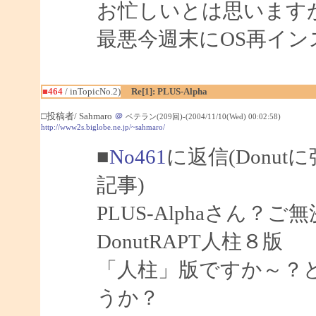
お忙しいとは思います
最悪今週末にOS再イ
■464
/ inTopicNo.2)
Re[1]: PLUS-Alpha
□投稿者/ Sahmaro
＠
ベテラン(209回)-(2004/11/10(Wed) 00:02:58)
http://www2s.biglobe.ne.jp/~sahmaro/
■
No461
に返信(Donu
記事)
PLUS-Alphaさん？ご
DonutRAPT人柱８版
「人柱」版ですか～？
うか？