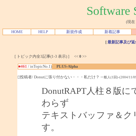
Softwar
(現在
HOME
HELP
新規作成
新着記事
[
最新記事及び返
[ トピック内全3記事(1-3 表示) ] <<
0
>>
■461
/ inTopicNo.1)
PLUS-Alpha
□投稿者/ Donutに張り付かない・・・私だけ？
一般人(1回)-(2004/11/09(
DonutRAPT人柱８
わらず
テキストバッファ＆ク
す。