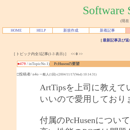
Softwar
(現在
HOME
HELP
新規作成
新着記事
[
最新記事及び返
[ トピック内全3記事(1-3 表示) ] <<
0
>>
■479
/ inTopicNo.1)
PcHusenの要望
□投稿者/ n4o
一般人(1回)-(2004/11/17(Wed) 10:14:31)
ArtTipsを上司に教
いいので愛用しており
付属のPcHusenにつ