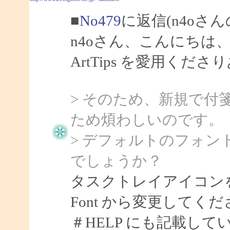
■
No479
に返信(n4oさん
n4oさん、こんにちは、S
ArtTips を愛用く
> そのため、新規で
ため煩わしいのです。
> デフォルトのフォ
でしょうか？
タスクトレイアイコンを右クリ
Font から変更してく
＃HELP にも記載し