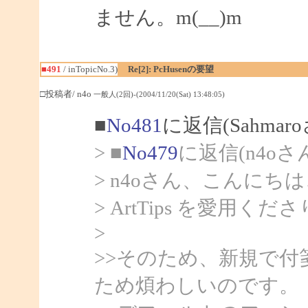
ません。m(__)m
■491
/ inTopicNo.3)
Re[2]: PcHusenの要望
□投稿者/ n4o
一般人(2回)-(2004/11/20(Sat) 13:48:05)
■
No481
に返信(Sahmar
> ■
No479
に返信(n4oさ
> n4oさん、こんにちは、
> ArtTips を愛用
>
>>そのため、新規で
ため煩わしいのです。