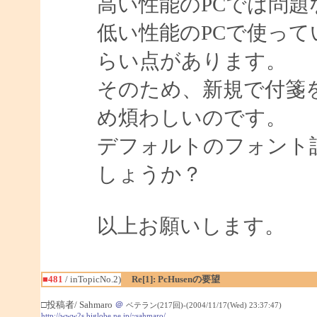
高い性能のPCでは問題
低い性能のPCで使っ
らい点があります。
そのため、新規で付箋
め煩わしいのです。
デフォルトのフォント
しょうか？
以上お願いします。
■481
/ inTopicNo.2)
Re[1]: PcHusenの要望
□投稿者/ Sahmaro
＠
ベテラン(217回)-(2004/11/17(Wed) 23:37:47)
http://www2s.biglobe.ne.jp/~sahmaro/