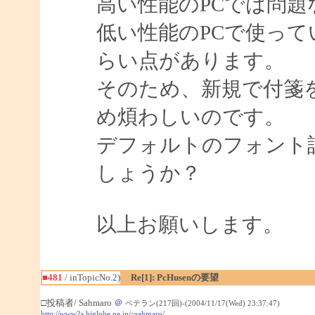
高い性能のPCでは問題
低い性能のPCで使っ
らい点があります。
そのため、新規で付箋
め煩わしいのです。
デフォルトのフォント
しょうか？
以上お願いします。
■481
/ inTopicNo.2)
Re[1]: PcHusenの要望
□投稿者/ Sahmaro
＠
ベテラン(217回)-(2004/11/17(Wed) 23:37:47)
http://www2s.biglobe.ne.jp/~sahmaro/