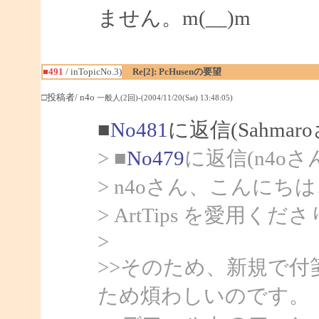
ません。m(__)m
■491
/ inTopicNo.3)
Re[2]: PcHusenの要望
□投稿者/ n4o
一般人(2回)-(2004/11/20(Sat) 13:48:05)
■
No481
に返信(Sahmar
> ■
No479
に返信(n4oさ
> n4oさん、こんにちは、
> ArtTips を愛用
>
>>そのため、新規で
ため煩わしいのです。