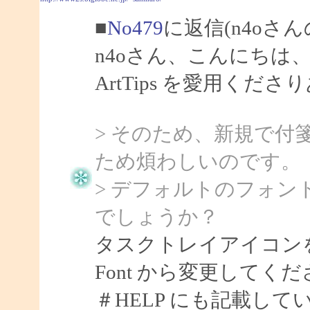
■
No479
に返信(n4oさん
n4oさん、こんにちは、S
ArtTips を愛用く
> そのため、新規で
ため煩わしいのです。
> デフォルトのフォ
でしょうか？
タスクトレイアイコンを右クリ
Font から変更してく
＃HELP にも記載し