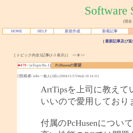
Softwar
(現在
HOME
HELP
新規作成
新着記事
[
最新記事及び返
[ トピック内全3記事(1-3 表示) ] <<
0
>>
■479
/ inTopicNo.1)
PcHusenの要望
□投稿者/ n4o
一般人(1回)-(2004/11/17(Wed) 10:14:31)
ArtTipsを上司に教
いいので愛用しており
付属のPcHusenにつ