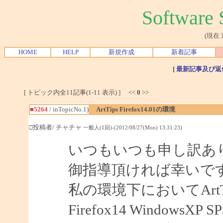
Softwar
(現在
HOME
HELP
新規作成
新着記事
[
最新記事及び返
[ トピック内全11記事(1-11 表示) ] <<
0
>>
■5264
/ inTopicNo.1)
ArtTips Firefox14.01の環境
□投稿者/ チャチャ
一般人(1回)-(2012/08/27(Mon) 13:31:23)
いつもいつも申し訳あ
御指導頂ければ幸いで
私の環境下においてArtTips
Firefox14 WindowsXP S