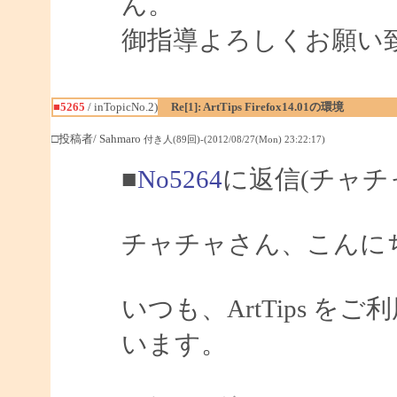
ん。
御指導よろしくお願い
■5265
/ inTopicNo.2)
Re[1]: ArtTips Firefox14.01の環境
□投稿者/ Sahmaro
付き人(89回)-(2012/08/27(Mon) 23:22:17)
■
No5264
に返信(チャチ
チャチャさん、こんにちは
いつも、ArtTips 
います。