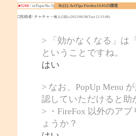
■5266
/ inTopicNo.3)
Re[2]: ArtTips Firefox14.01の環境
□投稿者/ チャチャ
一般人(2回)-(2012/08/28(Tue) 22:13:08)
> 「効かなくなる」は「P
ということですね。
はい
> なお、PopUp Me
認していただけると助
> ・FireFox 以
ょうか？
はい