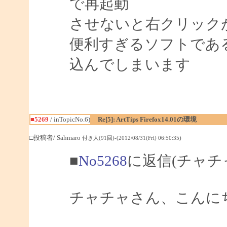
で再起動
させないと右クリック
便利すぎるソフトであ
込んでしまいます
■5269
/ inTopicNo.6)
Re[5]: ArtTips Firefox14.01の環境
□投稿者/ Sahmaro
付き人(91回)-(2012/08/31(Fri) 06:50:35)
■
No5268
に返信(チャチ
チャチャさん、こんにちは