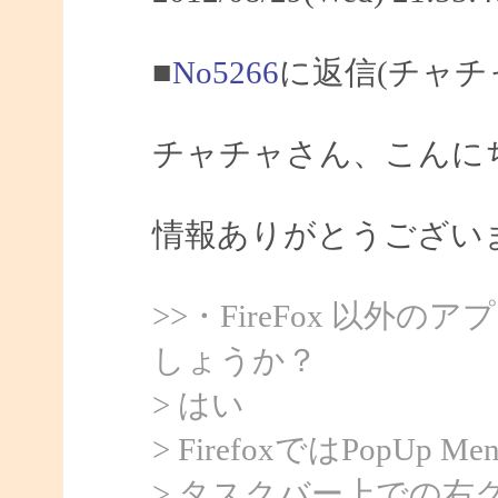
■
No5266
に返信(チャチ
チャチャさん、こんにちは
情報ありがとうござい
>>・FireFox 以
しょうか？
> はい
> FirefoxではPopU
> タスクバー上での右