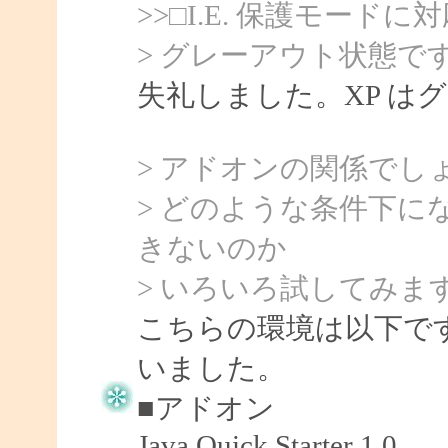
>>□I.E. 保護モードに
> グレーアウト状態で
失礼しました。XP は
> アドオンの関係でし
> どのような条件下
きないのか
> いろいろ試してみま
こちらの環境は以下です
いました。
■アドオン
Java Quick Starter 1.0