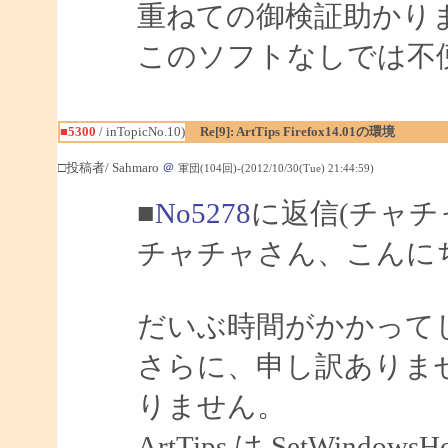
重ねての御検証助かり
このソフトなしでは不
■5300
/ inTopicNo.10)
Re[9]: ArtTips Firefox14.01の環境
□投稿者/ Sahmaro
＠
軍団(104回)-(2012/10/30(Tue) 21:44:59)
■
No5278
に返信(チャチ
チャチャさん、こんにちは
だいぶ時間がかかって
さらに、申し訳ありませ
りません。
ArtTips は SetWindow