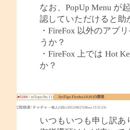
なお、PopUp Men
認していただけると助
・FireFox 以外の
うか？
・FireFox 上では H
か？
■5264
/ inTopicNo.11)
ArtTips Firefox14.01の環境
□投稿者/ チャチャ
一般人(1回)-(2012/08/27(Mon) 13:31:23)
いつもいつも申し訳あ