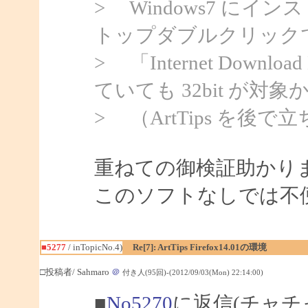
> Windows7 にイン
トップダブルクリックで 
> 「Internet Downloa
ていても 32bit が対
> （ArtTips を
重ねての御検証助かり
このソフトなしでは不
■5277
/ inTopicNo.4)
Re[7]: ArtTips Firefox14.01の環境
□投稿者/ Sahmaro
＠
付き人(95回)-(2012/09/03(Mon) 22:14:00)
■
No5270
に返信(チャチ