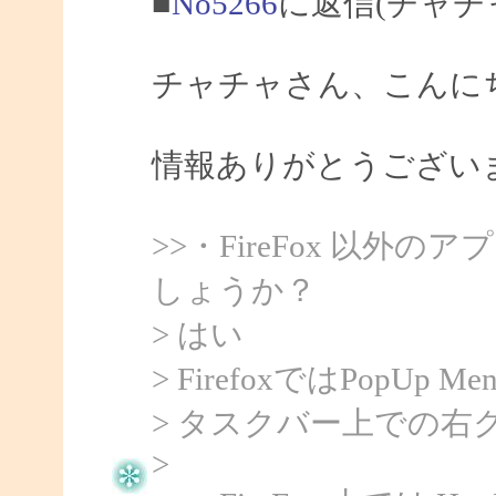
■
No5266
に返信(チャチ
チャチャさん、こんにちは
情報ありがとうござい
>>・FireFox 以
しょうか？
> はい
> FirefoxではPopU
> タスクバー上での右
>