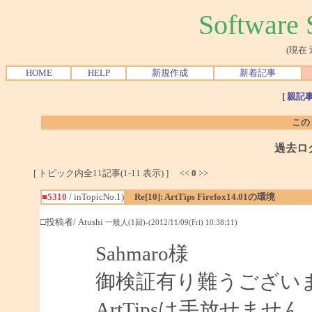
Softwar
(現在
HOME
HELP
新規作成
新着記事
[
親記
この
過去ロ
[ トピック内全11記事(1-11 表示) ] <<
0
>>
■5310
/ inTopicNo.1)
Re[10]: ArtTips Firefox14.01の環境
□投稿者/ Atushi
一般人(1回)-(2012/11/09(Fri) 10:38:11)
Sahmaro様
御検証有り難うござい
ArtTipsは手放せませ