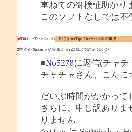
重ねての御検証助かり
このソフトなしでは不
■5300
/ inTopicNo.10)
Re[9]: ArtTips Firefox14.01の環境
□投稿者/ Sahmaro
＠
軍団(104回)-(2012/10/30(Tue) 21:44:59)
■
No5278
に返信(チャチ
チャチャさん、こんにちは
だいぶ時間がかかって
さらに、申し訳ありませ
りません。
ArtTips は SetWindow