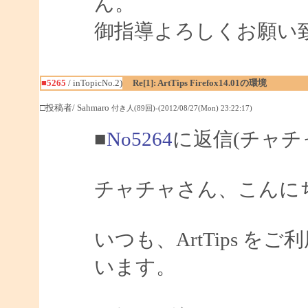
ん。
御指導よろしくお願い
■5265
/ inTopicNo.2)
Re[1]: ArtTips Firefox14.01の環境
□投稿者/ Sahmaro
付き人(89回)-(2012/08/27(Mon) 23:22:17)
■
No5264
に返信(チャチ
チャチャさん、こんにちは
いつも、ArtTips 
います。