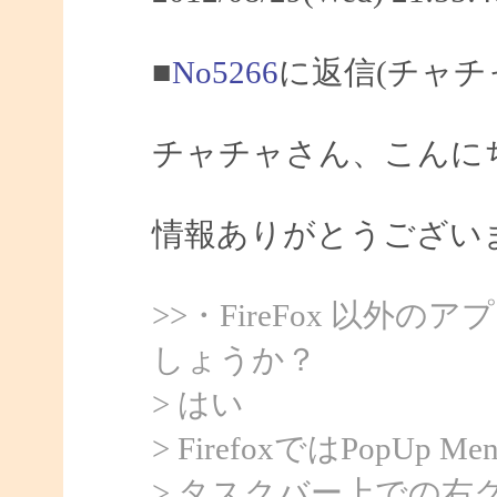
■
No5266
に返信(チャチ
チャチャさん、こんにちは
情報ありがとうござい
>>・FireFox 以
しょうか？
> はい
> FirefoxではPopU
> タスクバー上での右