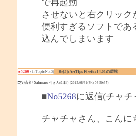
で再起動
させないと右クリック
便利すぎるソフトであ
込んでしまいます
■5269
/ inTopicNo.6)
Re[5]: ArtTips Firefox14.01の環境
□投稿者/ Sahmaro
付き人(91回)-(2012/08/31(Fri) 06:50:35)
■
No5268
に返信(チャチ
チャチャさん、こんにちは