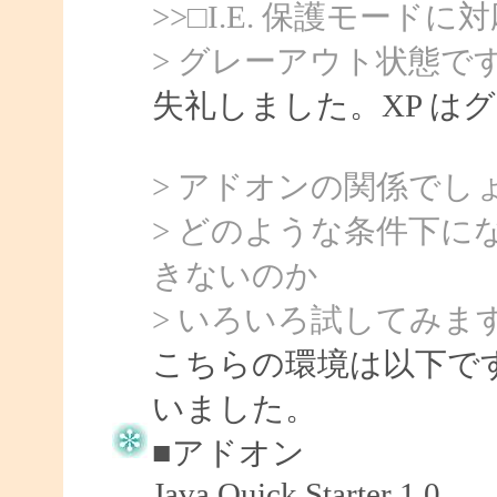
>>□I.E. 保護モードに
> グレーアウト状態で
失礼しました。XP は
> アドオンの関係でし
> どのような条件下
きないのか
> いろいろ試してみま
こちらの環境は以下です
いました。
■アドオン
Java Quick Starter 1.0