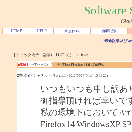
Softwar
(現在
HOME
HELP
新規作成
新着記事
[
最新記事及び返
[ トピック内全11記事(1-11 表示) ] <<
0
>>
■5264
/ inTopicNo.1)
ArtTips Firefox14.01の環境
□投稿者/ チャチャ
一般人(1回)-(2012/08/27(Mon) 13:31:23)
いつもいつも申し訳あ
御指導頂ければ幸いで
私の環境下においてArtTips
Firefox14 WindowsXP S