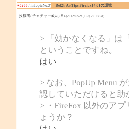
■5266
/ inTopicNo.3)
Re[2]: ArtTips Firefox14.01の環境
□投稿者/ チャチャ
一般人(2回)-(2012/08/28(Tue) 22:13:08)
> 「効かなくなる」は「P
ということですね。
はい
> なお、PopUp Me
認していただけると助
> ・FireFox 以
ょうか？
はい